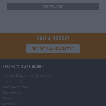
Controlla ora
Sali a bordo!
'Iscriviti alla newsletter'
A proposito della Bierothek
Offerte di lavoro alla Bierothek
®
Sostenibilità
Impegno sociale
Passeggiata
Rivista
Download