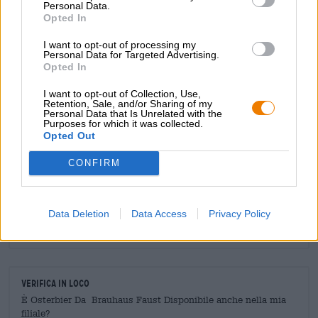
Personal Data.
spezie di malto e note di luppolo delicatamente bilanciate.
Opted In
A noi piace brindare alla primavera e alle prime giornate
I want to opt-out of processing my
calde con questa gustosa birra pasquale!
Personal Data for Targeted Advertising.
Opted In
I want to opt-out of Collection, Use,
Retention, Sale, and/or Sharing of my
CONSULENZA GRATUITA SULLA BIRRA
Personal Data that Is Unrelated with the
Purposes for which it was collected.
Hai domande su questa birra? Siamo qui per te.
Opted Out
shop@bierothek.de
CONFIRM
commercianti o ristoratori
Du willst größere Mengen günstiger einkaufen?
Data Deletion
Data Access
Privacy Policy
grosshandel@bierothek.de
Verifica in loco
È Osterbier Da Brauhaus Faust Disponibile anche nella mia
filiale?