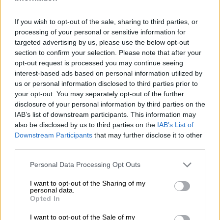
La Pasqua è una celebrazione che segna la fine del lungo
If you wish to opt-out of the sale, sharing to third parties, or
e freddo inverno e l’inizio della gloriosa primavera.
processing of your personal or sensitive information for
Ovunque spunta un verde rigoglioso dal brullo brullo, le
targeted advertising by us, please use the below opt-out
prime primule allungano le loro teste dai colori vivaci nel
section to confirm your selection. Please note that after your
cielo azzurro, il sole manda speranzosi raggi caldi sulla
opt-out request is processed you may continue seeing
terra e gli uomini e la natura si risvegliano dal letargo. Le
interest-based ads based on personal information utilized by
cucine profumavano di trecce di lievito fresco, i bambini
us or personal information disclosed to third parties prior to
tingevano le uova e il coniglietto pasquale nascondeva
your opt-out. You may separately opt-out of the further
nidi pieni di cioccolato.
disclosure of your personal information by third parties on the
Giusto in tempo per Pasqua, la Brauhaus Faust di
IAB’s list of downstream participants. This information may
Miltenberg lancia una nuova specialità di birra che rende
also be disclosed by us to third parties on the
IAB’s List of
la Pasqua un divertimento anche per gli adulti: la birra di
Downstream Participants
that may further disclose it to other
Pasqua è una Märzen stagionale che, con il suo carattere
third parties.
maltato e le note intelligenti di luppolo, è ideale come
compagna di beva per Brunch di Pasqua. La birra
Personal Data Processing Opt Outs
primaverile Miltenberg ha una corroborante gradazione
alcolica del 5,4% e si presenta nel bicchiere in un
I want to opt-out of the Sharing of my
personal data.
invitante rosso rame. Dalla schiuma cremosa, color
Opted In
nocciola, sale al naso un seducente profumo di cereali
tostati e delicato caramello che mette sete al primo sorso.
I want to opt-out of the Sale of my
Il gusto iniziale rivela un corpo corposo con gustose