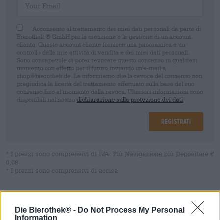
Acconsento al trattamento dei miei dati personali da parte di
Bierothek ® GmbH per la creazione e la gestione di un account
cliente. Questo account cliente fornisce una panoramica e un
controllo delle mie attività di vendita e dei miei dati personali.
Sono consapevole di poter revocare questo consenso in qualsiasi
momento con effetto per il futuro inviando un'e-mail a
shop@bierothek.de. La informiamo che la revoca del consenso non
pregiudica la liceità del trattamento effettuato sulla base del suo
consenso fino al momento della revoca. Ulteriori informazioni sono
disponibili nel nostro
dichiarazione sulla protezione dei dati
Registrati
* I prezzi sono comprensivi di IVA. Più
Navigazione
più
Depositare
€
0,08
* I prezzi sono comprensivi di accisa
Descrizione
Informazioni
Recensioni
(1)
Die Bierothek® -
Do Not Process My Personal
Information