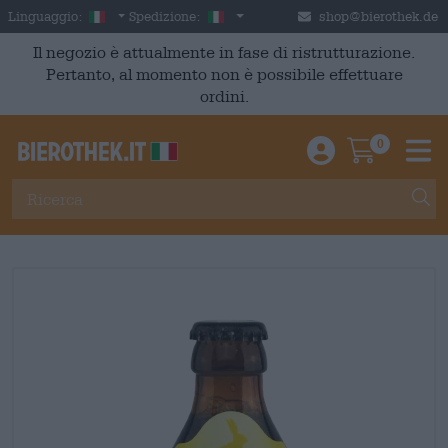
Skip to main content
Italian
Italia
Linguaggio:
Spedizione:
shop@bierothek.de
Il negozio è attualmente in fase di ristrutturazione.
Pertanto, al momento non è possibile effettuare
ordini.
0
Einloggen / An
Warenkor
M