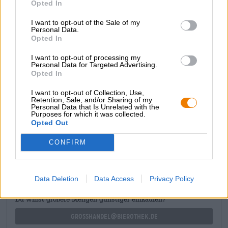
Opted In
varietà di aromi, tra cui note meravigliosamente morbide
di liquirizia, liquirizia salata e un delicato aroma
I want to opt-out of the Sale of my
Personal Data.
affumicato. Supportata da un sapore leggermente
Opted In
frizzante, la Eiche Doppelbock di Schlenkerla fa
sicuramente una bella figura anche tra gli scettici della
I want to opt-out of processing my
birra affumicata.
Personal Data for Targeted Advertising.
Opted In
La Schlenkerla è davvero la regina delle birre affumicate:
nobile, beverina e unica.
I want to opt-out of Collection, Use,
Retention, Sale, and/or Sharing of my
Personal Data that Is Unrelated with the
Purposes for which it was collected.
Opted Out
CONSULENZA GRATUITA SULLA BIRRA
CONFIRM
Hai domande su questa birra? Siamo qui per te.
shop@bierothek.de
Data Deletion
Data Access
Privacy Policy
commercianti o ristoratori
Du willst größere Mengen günstiger einkaufen?
grosshandel@bierothek.de