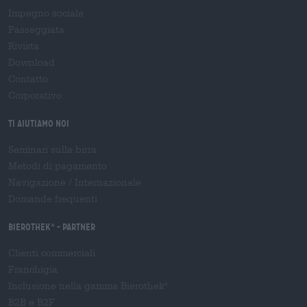
Impegno sociale
Passeggiata
Rivista
Download
Contatto
Corporativo
Ti aiutiamo noi
Seminari sulla birra
Metodi di pagamento
Navigazione
/
Internazionale
Domande frequenti
Bierothek
- Partner
®
Clienti commerciali
Franchigia
Inclusione nella gamma Bierothek
®
B2B e B2F