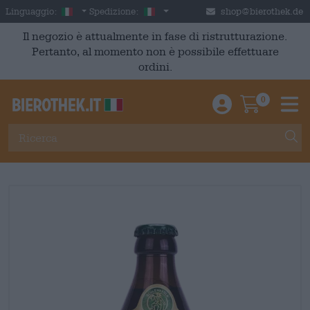
Skip to main content
Italian
Italia
Linguaggio:
Spedizione:
shop@bierothek.de
Il negozio è attualmente in fase di ristrutturazione.
Pertanto, al momento non è possibile effettuare
ordini.
0
Einloggen / An
Warenkor
M