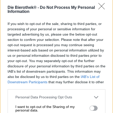
Descrizione
Informazioni
Recensioni
(4)
Die Bierothek® -
Do Not Process My Personal
Information
Il birrificio Schlenkerla è famoso in tutto il mondo ed è uno
If you wish to opt-out of the sale, sharing to third parties, or
degli ultimi birrifici tradizionali di birra affumicata di
processing of your personal or sensitive information for
sempre. Il birrificio di Bamberga essicca personalmente il
malto: l’orzo essicca su fuochi di legna di faggio e
targeted advertising by us, please use the below opt-out
acquisisce il caratteristico sapore affumicato.
section to confirm your selection. Please note that after your
opt-out request is processed you may continue seeing
Con la sua quercia Doppelbock affumicata il birrificio offre
interest-based ads based on personal information utilized by
una specialità molto speciale: il malto utilizzato non viene
us or personal information disclosed to third parties prior to
affumicato nel modo tradizionale con legno di faggio, ma
your opt-out. You may separately opt-out of the further
piuttosto con trucioli di quercia. Il risultato è un gusto
disclosure of your personal information by third parties on the
affumicato molto più delicato, che conferisce alla birra
IAB’s list of downstream participants. This information may
affumicata un tocco nobile e la rende un po’ più elegante
also be disclosed by us to third parties on the
IAB’s List of
della tradizionale Schlenkerla Rauchmärzen. Quercia o
Downstream Participants
that may further disclose it to other
faggio: a voi la scelta!
third parties.
Come al solito, il rovere Schlenkerla scorre in un colore
Personal Data Processing Opt Outs
nero intenso nel vetro e forma una schiuma cremosa e a
pori fini. Dalla schiuma color nocciola sale al naso
I want to opt-out of the Sharing of my
un’intensa nota affumicata con sentori leggermente salati.
personal data.
Allettante! La bevanda iniziale presenta una grande