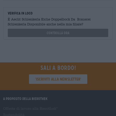
Verifica in loco
È Aecht Schlenkerla Eiche Doppelbock Da Brauerei
Schlenkerla Disponibile anche nella mia filiale?
Controlla ora
Sali a bordo!
'Iscriviti alla newsletter'
A proposito della Bierothek
Offerte di lavoro alla Bierothek
®
Sostenibilità