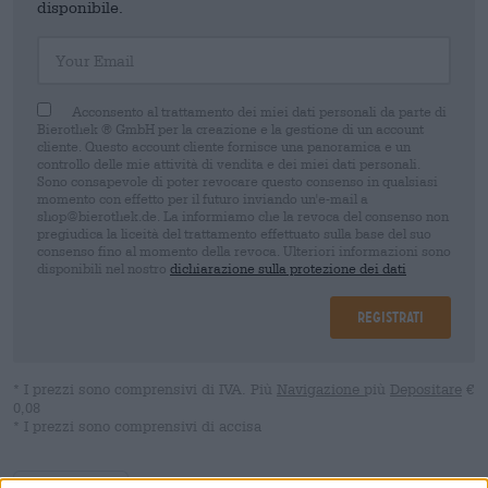
disponibile.
Your Email
Acconsento al trattamento dei miei dati personali da parte di
Bierothek ® GmbH per la creazione e la gestione di un account
cliente. Questo account cliente fornisce una panoramica e un
controllo delle mie attività di vendita e dei miei dati personali.
Sono consapevole di poter revocare questo consenso in qualsiasi
momento con effetto per il futuro inviando un'e-mail a
shop@bierothek.de. La informiamo che la revoca del consenso non
pregiudica la liceità del trattamento effettuato sulla base del suo
consenso fino al momento della revoca. Ulteriori informazioni sono
disponibili nel nostro
dichiarazione sulla protezione dei dati
Registrati
* I prezzi sono comprensivi di IVA. Più
Navigazione
più
Depositare
€
0,08
* I prezzi sono comprensivi di accisa