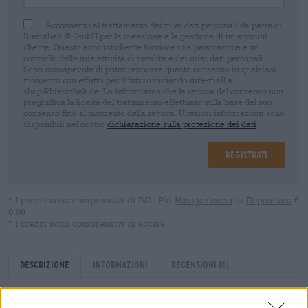
Acconsento al trattamento dei miei dati personali da parte di
Bierothek ® GmbH per la creazione e la gestione di un account
cliente. Questo account cliente fornisce una panoramica e un
controllo delle mie attività di vendita e dei miei dati personali.
Sono consapevole di poter revocare questo consenso in qualsiasi
momento con effetto per il futuro inviando un'e-mail a
shop@bierothek.de. La informiamo che la revoca del consenso non
pregiudica la liceità del trattamento effettuato sulla base del suo
consenso fino al momento della revoca. Ulteriori informazioni sono
disponibili nel nostro
dichiarazione sulla protezione dei dati
Registrati
* I prezzi sono comprensivi di IVA. Più
Navigazione
più
Depositare
€
0,08
* I prezzi sono comprensivi di accisa
Descrizione
Informazioni
Recensioni
(0)