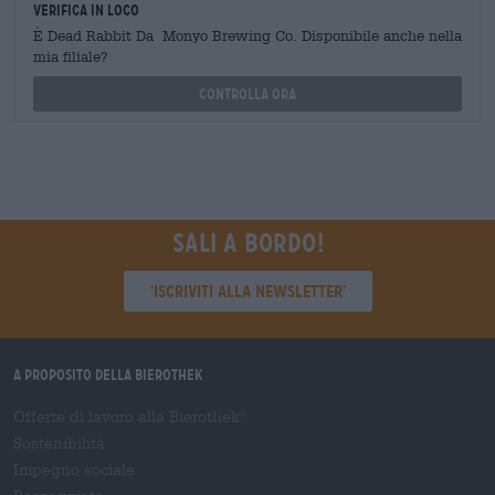
Verifica in loco
È Dead Rabbit Da Monyo Brewing Co. Disponibile anche nella
mia filiale?
Controlla ora
Sali a bordo!
'Iscriviti alla newsletter'
A proposito della Bierothek
Offerte di lavoro alla Bierothek
®
Sostenibilità
Impegno sociale