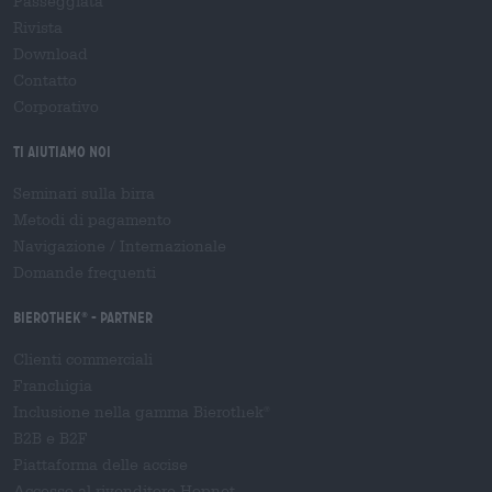
Passeggiata
Rivista
Download
Contatto
Corporativo
Ti aiutiamo noi
Seminari sulla birra
Metodi di pagamento
Navigazione
/
Internazionale
Domande frequenti
Bierothek
- Partner
®
Clienti commerciali
Franchigia
Inclusione nella gamma Bierothek
®
B2B e B2F
Piattaforma delle accise
Accesso al rivenditore Hopnet