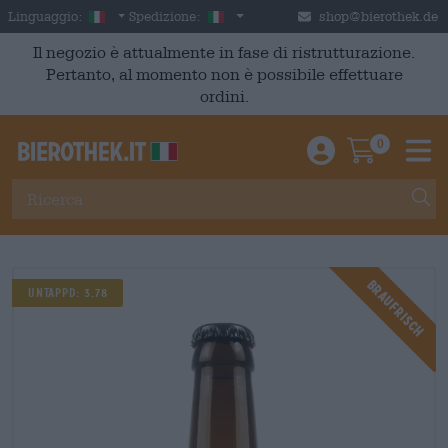
Skip to main content
Italian
Italia
Linguaggio:
Spedizione:
shop@bierothek.de
Il negozio è attualmente in fase di ristrutturazione.
Pertanto, al momento non è possibile effettuare
ordini.
0
Einloggen / An
Warenkor
M
Braufrisch
UNTAPPD: 3.78