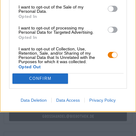
Dead Rabbit scorre nel bicchiere in una scintillante ambra
I want to opt-out of the Sale of my
ramata e presenta una succosa abbondanza di frutti
Personal Data.
tropicali maturi nel profumo e nel gusto. Mango, frutto
Opted In
della passione e pompelmo si uniscono a note resinose,
I want to opt-out of processing my
all'aroma dei biscotti appena sfornati e ad un'amarezza
Personal Data for Targeted Advertising.
frizzante per creare un'IPA irresistibilmente fresca e
Opted In
rotonda.
I want to opt-out of Collection, Use,
Retention, Sale, and/or Sharing of my
Personal Data that Is Unrelated with the
Purposes for which it was collected.
CONSULENZA GRATUITA SULLA BIRRA
Opted Out
Hai domande su questa birra? Siamo qui per te.
shop@bierothek.de
CONFIRM
commercianti o ristoratori
Data Deletion
Data Access
Privacy Policy
Du willst größere Mengen günstiger einkaufen?
grosshandel@bierothek.de