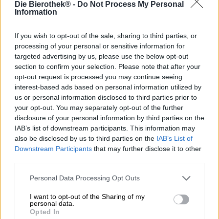
Die Bierothek® -
Do Not Process My Personal
Finora, la lepre morta è stata la stella dell'arte di Joseph
Information
Beuys, uno strumento per predire il futuro o per l'arrosto
della domenica, e ora è anche l'omonimo di una doppia
IPA luppolata a freddo favolosamente deliziosa in stile
If you wish to opt-out of the sale, sharing to third parties, or
West Coast.
processing of your personal or sensitive information for
targeted advertising by us, please use the below opt-out
Il birrificio Monyo di Budapest si è posto l'obiettivo di
section to confirm your selection. Please note that after your
arricchire il mercato della birra ungherese con birre
opt-out request is processed you may continue seeing
gustose, delicatamente equilibrate e artigianali e
interest-based ads based on personal information utilized by
raggiunge questo obiettivo giorno dopo giorno. Nei loro
us or personal information disclosed to third parties prior to
quasi 5 anni di storia del birrificio, il proprietario del bar e
your opt-out. You may separately opt-out of the further
il birraio hanno creato un'incredibile varietà delle migliori
disclosure of your personal information by third parties on the
birre. Dead Rabbit è uno di questi e impressiona con una
IAB’s list of downstream participants. This information may
potente gradazione alcolica del 9,1% e un carattere
also be disclosed by us to third parties on the
IAB’s List of
luppolato. Per avvicinarsi il più possibile alla West Coast
Downstream Participants
that may further disclose it to other
IPA, i due hanno scelto i loro luppoli aromatici americani
third parties.
preferiti e ne hanno inseriti il più possibile nella birra.
Citra, Centennial, Amarillo e Warrior conferiscono alla
Personal Data Processing Opt Outs
birra l'aroma classico di una buona India Pale Ale: i frutti
tropicali incontrano una morbida base di malto, un tocco
I want to opt-out of the Sharing of my
di resina di pino aggiunge spezie e la forte amarezza
personal data.
completa armoniosamente l'esperienza gustativa.
Opted In