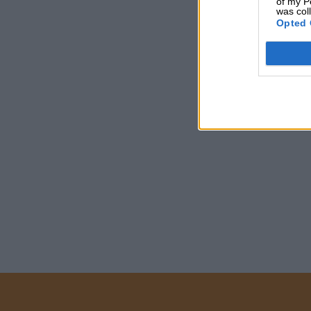
of my P
was col
Opted 