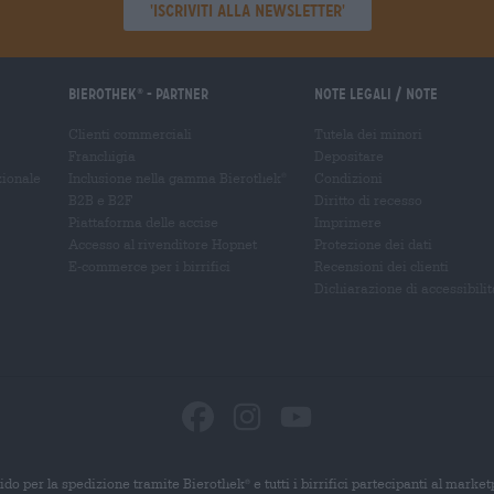
'Iscriviti alla newsletter'
Bierothek
- Partner
Note legali / Note
®
Clienti commerciali
Tutela dei minori
Franchigia
Depositare
zionale
Inclusione nella gamma Bierothek
Condizioni
®
B2B e B2F
Diritto di recesso
Piattaforma delle accise
Imprimere
Accesso al rivenditore Hopnet
Protezione dei dati
E-commerce per i birrifici
Recensioni dei clienti
Dichiarazione di accessibilit
ido per la spedizione tramite Bierothek
e tutti i birrifici partecipanti al marke
®