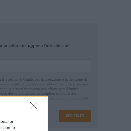
o una volta non appena l'articolo sarà
di Bierothek ® GmbH per la creazione e la gestione di
 e un controllo delle mie attività di vendita e dei miei
o in qualsiasi momento con effetto per il futuro
oca del consenso non pregiudica la liceità del
 della revoca. Ulteriori informazioni sono disponibili
Registrati
sonal or
ection to