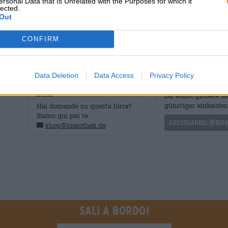
ersonal Data that Is Unrelated with the Purposes for which it
nella bevanda. Il primo sorso rivela un'esperienza frutt
lected.
vellutata. Un bouquet di luppolo sboccia su un sottile let
Out
piccante, luppolo floreale ed erba appena falciata.
CONFIRM
L'IPA biologica del New England di Poppels Bryggeri è l'I
Data Deletion
Data Access
Privacy Policy
CONSULENZA GRATUITA SULLA
commercianti o rist
BIRRA
Du willst größere 
günstiger einkaufen
Hai domande su questa birra?
Siamo qui per te.
grosshandel@bier
shop@bierothek.de
Sali a bordo!