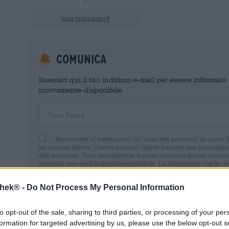
L
Non disponibile
Comunica
Inserisci qui il tuo indirizzo e-mail per essere informat
nuovamente disponibile.
Your Email
Acconsento al trattamento dei miei dati personali da parte 
un account cliente. Questo account cliente fornisce una panoramica
dati personali. Sono consapevole di poter revocare questo consens
inviando un'e-mail a shop@bierothek.de. La informiamo che la rev
trattamento effettuato sulla base del suo consenso fino al momento
nel nostro
dichiarazione sulla protezione dei dati
thek® -
Do Not Process My Personal Information
to opt-out of the sale, sharing to third parties, or processing of your per
formation for targeted advertising by us, please use the below opt-out s