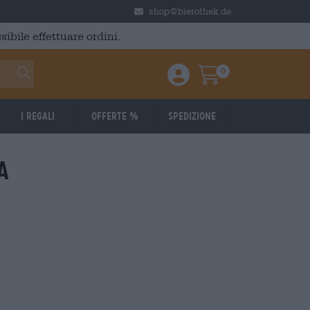
shop@bierothek.de
ibile effettuare ordini.
0
Einloggen / Anmelden
Warenkorb
I regali
Offerte %
Spedizione
a