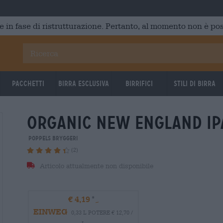
e in fase di ristrutturazione. Pertanto, al momento non è poss
Pacchetti
Birra Esclusiva
Birrifici
Stili di birra
organic new england ip
Poppels Bryggeri
(2)
Articolo attualmente non disponibile
€ 4,19
EINWEG
0,33 L POTERE € 12,70 /