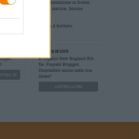
ata rinfrescante con una sensazione in bocca
to di malto e sa di frutta matura, limone
PA perfetta per chi ama il fruttato.
oratori
Verifica in loco
Mengen
È Organic New England IPA
?
Da Poppels Bryggeri
Disponibile anche nella mia
othek.de
filiale?
Controlla ora