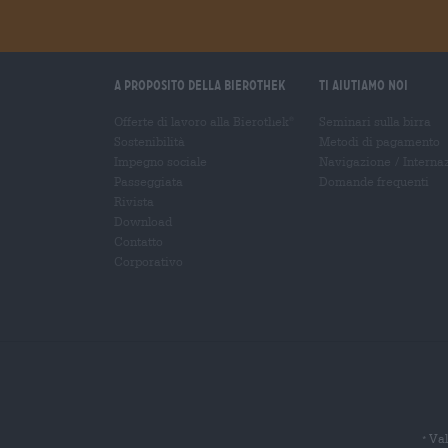
A proposito della Bierothek
Ti aiutiamo noi
Offerte di lavoro alla Bierothek
Seminari sulla birra
®
Sostenibilità
Metodi di pagamento
Impegno sociale
Navigazione
/
Interna
Passeggiata
Domande frequenti
Rivista
Download
Contatto
Corporativo
Val
*