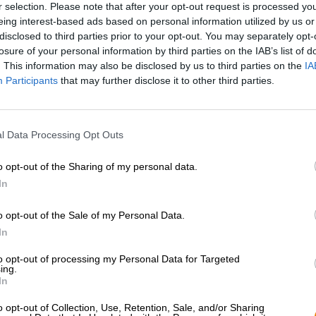
r selection. Please note that after your opt-out request is processed y
* I prezzi sono comprensivi di IVA. Più
Navigazione
più
Deposit
eing interest-based ads based on personal information utilized by us or
disclosed to third parties prior to your opt-out. You may separately opt-
losure of your personal information by third parties on the IAB’s list of
Descrizione
Informazioni
Recensioni
(2)
. This information may also be disclosed by us to third parties on the
IA
Participants
that may further disclose it to other third parties.
Ci sono novità dalla Svezia!
Il birrificio svedese Poppels ha ampliato la sua gamma de
l Data Processing Opt Outs
prodotta con materie prime puramente biologiche. La lor
grandi note di luppolo e non è affatto amara. La creazion
o opt-out of the Sharing of my personal data.
birra ha vinto una medaglia d'oro nel rinomato concorso
In
2019.
La New England IPA biologica di Poppels Bryggeri è pro
o opt-out of the Sale of my Personal Data.
porzione di avena. La birra chiara ha una gradazione alc
In
provengono dalle tonnellate di luppolo che sono state ins
to opt-out of processing my Personal Data for Targeted
La NEIPA svedese si presenta in un vetro dorato natura
ing.
corona di schiuma bianca a pori fini. La succosa NEIPA s
In
nota fresca di agrumi si mescola con il pompelmo aspro e
sottotono maltato e un carico di luppolo speziato. Una
o opt-out of Collection, Use, Retention, Sale, and/or Sharing