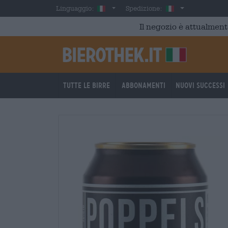
Skip to main content
Italian
Italia
Linguaggio:
Spedizione:
Il negozio è attualment
Tutte le birre
Abbonamenti
Nuovi successi