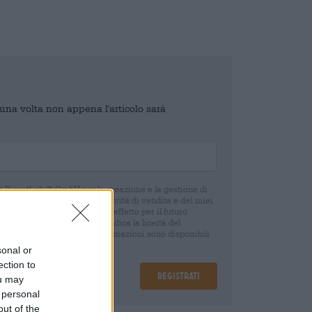
o una volta non appena l'articolo sarà
di Bierothek ® GmbH per la creazione e la gestione di
 e un controllo delle mie attività di vendita e dei miei
o in qualsiasi momento con effetto per il futuro
oca del consenso non pregiudica la liceità del
 della revoca. Ulteriori informazioni sono disponibili
sonal or
ection to
Registrati
ou may
 personal
out of the