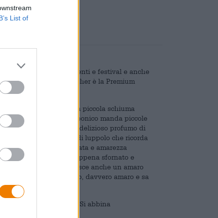
are
€ 0,08
 downstream
B’s List of
organizzando numerosi eventi e festival e anche
irra più famosa di Kingfisher è la Premium
le prime birre prodotte.
chiaro e chiaro e forma una piccola schiuma
ta. Un delicato acido carbonico manda piccole
 alla luce del giorno. Un delizioso profumo di
la al naso con un aroma di luppolo che ricorda
a leggera con dolcezza maltata e amarezza
on sé aromi fini di pane appena sfornato e
de alla birra e le conferisce anche un amaro
lto. Il finale è luppolato, davvero amaro e sa
ggera, sapida e beverina. Si abbina
rranei e angurie fresche.