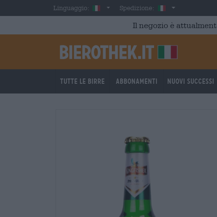
Skip to main content
Italian
Italia
Linguaggio:
Spedizione:
Il negozio è attualment
Tutte le birre
Abbonamenti
Nuovi successi