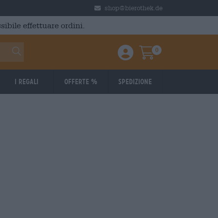
shop@bierothek.de
ibile effettuare ordini.
0
Einloggen / Anmelden
Warenkorb
I regali
Offerte %
Spedizione