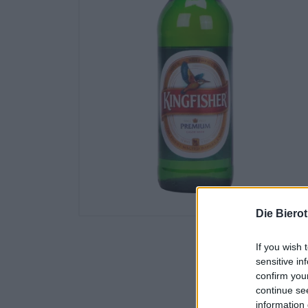
Die Biero
If you wish 
sensitive in
confirm you
continue se
information 