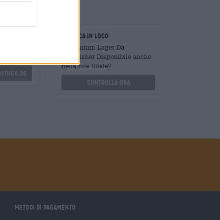
oratori
Verifica in loco
Mengen
È Premium Lager Da
?
Kingfisher Disponibile anche
nella mia filiale?
othek.de
Controlla ora
Metodi di pagamento