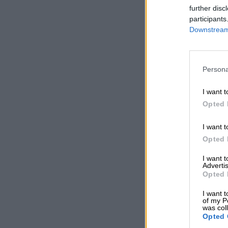
further disc
participants
Downstream 
Persona
I want t
Opted 
I want t
Opted 
I want 
Advertis
Opted 
I want t
of my P
was col
Opted 