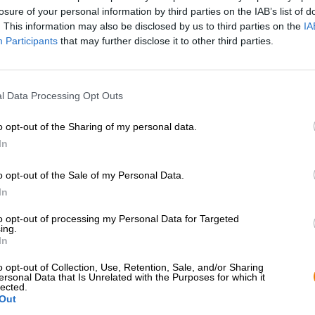
* I prezzi sono comprensivi di IVA. Più
Navigazione
più
Deposit
losure of your personal information by third parties on the IAB’s list of
. This information may also be disclosed by us to third parties on the
IA
Participants
that may further disclose it to other third parties.
Descrizione
Informazioni
Recensioni
(1)
l Data Processing Opt Outs
Il birrificio indiano Kingfisher si sta facendo un nome 
la sua birra è piuttosto impressionante - e gustosa. La b
o opt-out of the Sharing of my personal data.
Lager. È un classico nella gamma del birrificio e una del
In
La birra chiara scorre nel bicchiere in una tonalità oro 
bianca che crea un piacevole contrasto con la birra dora
o opt-out of the Sale of my Personal Data.
perle attraverso la birra e trasporta un profumo invitante
In
malto di pane appena sfornato e cereali tostati si mesco
l'erba appena falciata. Il gusto iniziale rivela una birr
to opt-out of processing my Personal Data for Targeted
luppolata. Il malto morbido accarezza il palato e porta c
ing.
caramello cremoso. Il luppolo apporta una freschezza ver
In
frizzante che compensa elegantemente la dolcezza del ma
o opt-out of Collection, Use, Retention, Sale, and/or Sharing
di erba ed erbe aromatiche.
ersonal Data that Is Unrelated with the Purposes for which it
lected.
Kingfishers Premium Lager è la birra estiva perfetta: le
Out
perfettamente con cibi alla griglia, piatti leggeri medite