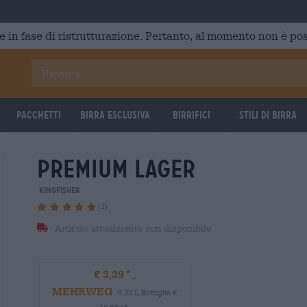
e in fase di ristrutturazione. Pertanto, al momento non è poss
Pacchetti
Birra Esclusiva
Birrifici
Stili di birra
premium lager
Kingfisher
(1)
Articolo attualmente non disponibile
€ 3,39
MEHRWEG
0,33 L Bottiglia €