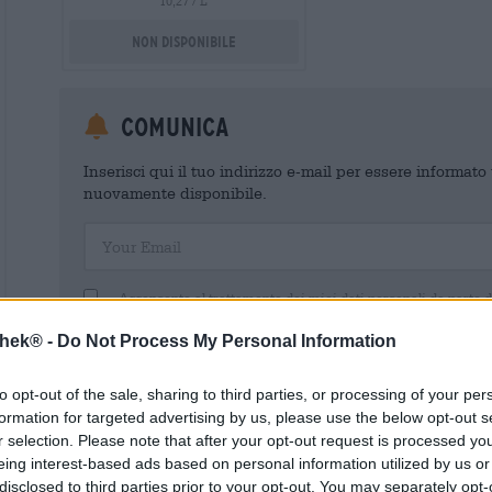
10,27 / L
Non disponibile
Comunica
Inserisci qui il tuo indirizzo e-mail per essere informat
nuovamente disponibile.
Your Email
Acconsento al trattamento dei miei dati personali da parte 
un account cliente. Questo account cliente fornisce una panoramica
dati personali. Sono consapevole di poter revocare questo consens
thek® -
Do Not Process My Personal Information
inviando un'e-mail a shop@bierothek.de. La informiamo che la rev
trattamento effettuato sulla base del suo consenso fino al momento
nel nostro
dichiarazione sulla protezione dei dati
to opt-out of the sale, sharing to third parties, or processing of your per
formation for targeted advertising by us, please use the below opt-out s
r selection. Please note that after your opt-out request is processed y
eing interest-based ads based on personal information utilized by us or
disclosed to third parties prior to your opt-out. You may separately opt-