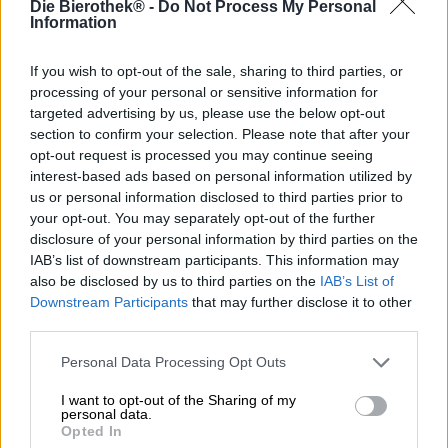
Die Bierothek® -
Do Not Process My Personal
Per ampliare la propria gamma delle migliori birre
Information
artigianali con alcuni esempi sofisticati, i birrai hanno
ideato una nuova serie: Vinum Maximus è una serie di
forti vini d’orzo che vengono affinati con un lungo periodo
If you wish to opt-out of the sale, sharing to third parties, or
di conservazione in botti di rovere. La maturazione in
processing of your personal or sensitive information for
botte richiede molta pazienza e dedizione; il birraio non
targeted advertising by us, please use the below opt-out
deve perdere di vista in nessun momento il proprio lavoro,
section to confirm your selection. Please note that after your
ma nella migliore delle ipotesi la fatica viene ripagata con
opt-out request is processed you may continue seeing
un capolavoro complesso, saporito e a tutto tondo.
interest-based ads based on personal information utilized by
us or personal information disclosed to third parties prior to
Il volume 1 della serie Vinum Maximus è una birra
your opt-out. You may separately opt-out of the further
voluminosa che è stata invecchiata per ben 12 mesi in
disclosure of your personal information by third parties on the
botti che in precedenza ospitavano Wild Turkey Bourbon.
IAB’s list of downstream participants. This information may
La creazione ha una gradazione alcolica impressionante
also be disclosed by us to third parties on the
IAB’s List of
di 11,5% e unisce il carattere denso e corposo di un buon
Downstream Participants
that may further disclose it to other
vino d’orzo con il meraviglioso aroma della botte di rovere.
third parties.
La birra finita scorre nel bicchiere in una tonalità marrone
opaco e brilla di rosso rubino se esposta alla luce. Un
Personal Data Processing Opt Outs
tocco di cremosa schiuma beige si forma ed emana un
I want to opt-out of the Sharing of my
profumo sensuale di cioccolato pregiato, frutti rossi
personal data.
canditi, caramello e bourbon. Il gusto iniziale rivela una
Opted In
statura potente con una sensazione in bocca liscia come