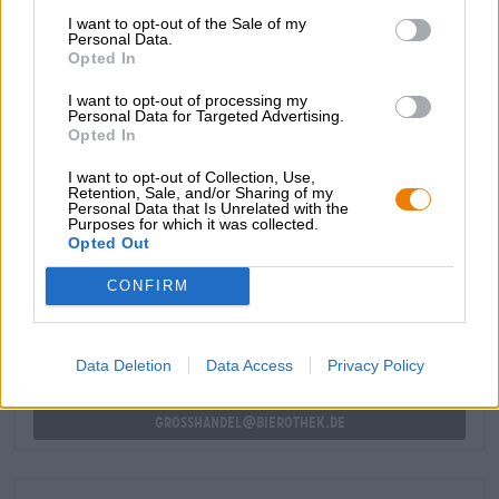
la seta e una sinfonia di aromi scuri: cioccolato
I want to opt-out of the Sale of my
delicatamente sciolto si spalma sulla lingua prima di
Personal Data.
Opted In
essere raggiunto da caramello mou, prugne secche,
uvetta al rum e zucchero di canna. Un tocco di cannella e
I want to opt-out of processing my
vaniglia completano l’esperienza di piacere.
Personal Data for Targeted Advertising.
Opted In
I want to opt-out of Collection, Use,
Retention, Sale, and/or Sharing of my
Personal Data that Is Unrelated with the
Purposes for which it was collected.
CONSULENZA GRATUITA SULLA BIRRA
Opted Out
Hai domande su questa birra? Siamo qui per te.
shop@bierothek.de
CONFIRM
commercianti o ristoratori
Data Deletion
Data Access
Privacy Policy
Du willst größere Mengen günstiger einkaufen?
grosshandel@bierothek.de