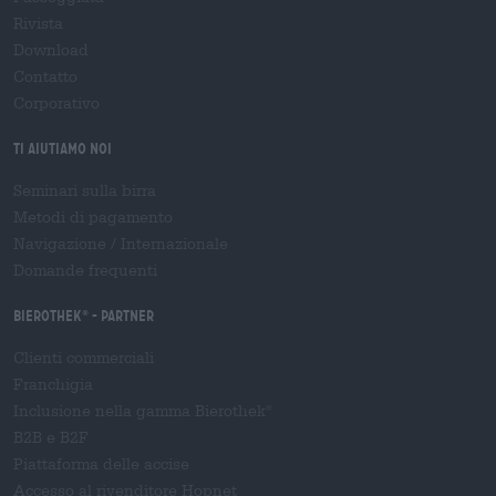
Rivista
Download
Contatto
Corporativo
Ti aiutiamo noi
Seminari sulla birra
Metodi di pagamento
Navigazione
/
Internazionale
Domande frequenti
Bierothek
- Partner
®
Clienti commerciali
Franchigia
Inclusione nella gamma Bierothek
®
B2B e B2F
Piattaforma delle accise
Accesso al rivenditore Hopnet