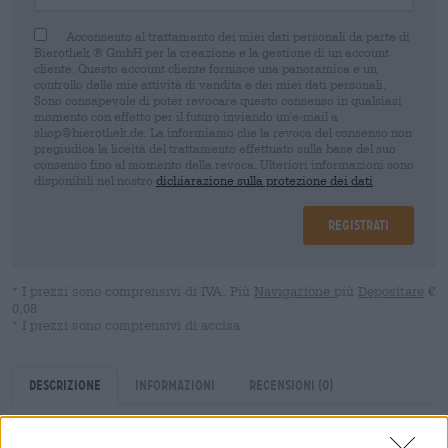
Acconsento al trattamento dei miei dati personali da parte di
Bierothek ® GmbH per la creazione e la gestione di un account
cliente. Questo account cliente fornisce una panoramica e un
controllo delle mie attività di vendita e dei miei dati personali.
Sono consapevole di poter revocare questo consenso in qualsiasi
momento con effetto per il futuro inviando un'e-mail a
shop@bierothek.de. La informiamo che la revoca del consenso non
pregiudica la liceità del trattamento effettuato sulla base del suo
consenso fino al momento della revoca. Ulteriori informazioni sono
disponibili nel nostro
dichiarazione sulla protezione dei dati
Registrati
* I prezzi sono comprensivi di IVA. Più
Navigazione
più
Depositare
€
0,08
* I prezzi sono comprensivi di accisa
Descrizione
Informazioni
Recensioni
(0)