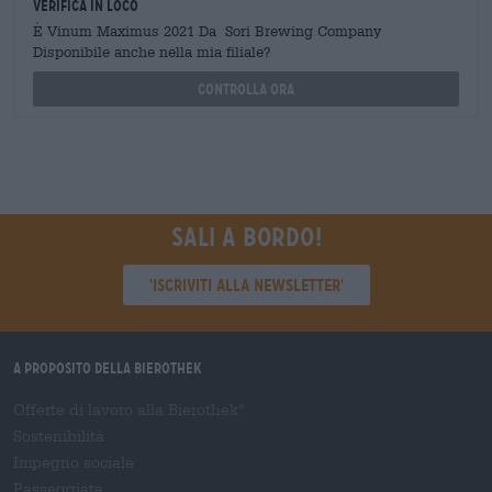
Verifica in loco
È Vinum Maximus 2021 Da Sori Brewing Company
Disponibile anche nella mia filiale?
Controlla ora
Sali a bordo!
'Iscriviti alla newsletter'
A proposito della Bierothek
Offerte di lavoro alla Bierothek
®
Sostenibilità
Impegno sociale
Passeggiata