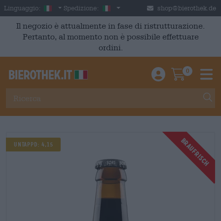
Skip to main content
Italian
Italia
Linguaggio:
Spedizione:
shop@bierothek.de
Il negozio è attualmente in fase di ristrutturazione.
Pertanto, al momento non è possibile effettuare
ordini.
0
Einloggen / An
Warenkor
M
Braufrisch
Untappd: 4,15