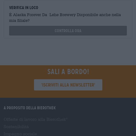
Verifica in loco
È Alaska Forever Da Lehe Brewery Disponibile anche nella
mia filiale?
Controlla ora
Sali a bordo!
'Iscriviti alla newsletter'
A proposito della Bierothek
Offerte di lavoro alla Bierothek
®
Sostenibilità
Impegno sociale