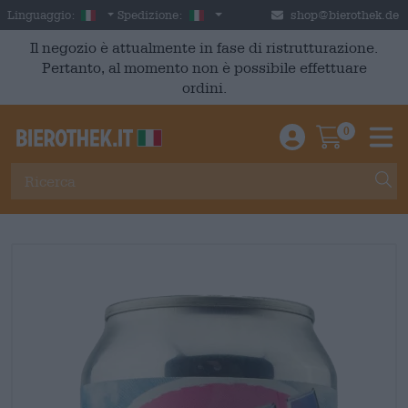
Skip to main content
Italian
Italia
Linguaggio:
Spedizione:
shop@bierothek.de
Il negozio è attualmente in fase di ristrutturazione.
Pertanto, al momento non è possibile effettuare
ordini.
0
Einloggen / An
Warenkor
M