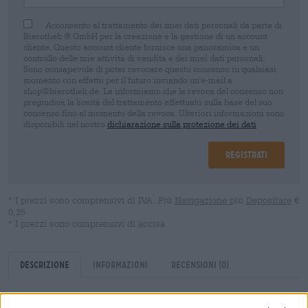
Acconsento al trattamento dei miei dati personali da parte di
Bierothek ® GmbH per la creazione e la gestione di un account
cliente. Questo account cliente fornisce una panoramica e un
controllo delle mie attività di vendita e dei miei dati personali.
Sono consapevole di poter revocare questo consenso in qualsiasi
momento con effetto per il futuro inviando un'e-mail a
shop@bierothek.de. La informiamo che la revoca del consenso non
pregiudica la liceità del trattamento effettuato sulla base del suo
consenso fino al momento della revoca. Ulteriori informazioni sono
disponibili nel nostro
dichiarazione sulla protezione dei dati
Registrati
* I prezzi sono comprensivi di IVA. Più
Navigazione
più
Depositare
€
0,25
* I prezzi sono comprensivi di accisa
Descrizione
Informazioni
Recensioni
(0)