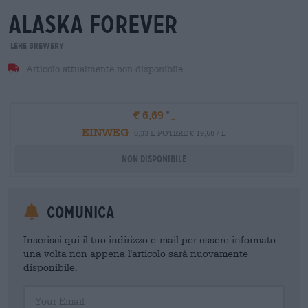
alaska forever
Lehe Brewery
Articolo attualmente non disponibile
€ 6,69
EINWEG
0,33 L POTERE € 19,58 / L
Non disponibile
Comunica
Inserisci qui il tuo indirizzo e-mail per essere informato
una volta non appena l'articolo sarà nuovamente
disponibile.
Your Email