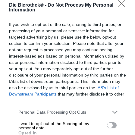
Alaska Forever è una Double IPA della West Coast con un
Die Bierothek® -
Do Not Process My Personal
notevole 8,5% di alcol e un carico di luppolo. Poiché le
Information
principali regioni di coltivazione del luppolo degli Stati
Uniti sono geograficamente più vicine alla costa
If you wish to opt-out of the sale, sharing to third parties, or
occidentale, le IPA di lì sono più incentrate sul luppolo
processing of your personal or sensitive information for
rispetto alle IPA della costa orientale. Le IPA della West
targeted advertising by us, please use the below opt-out
Coast sono birre luppolate che di solito hanno un sapore
section to confirm your selection. Please note that after your
super fruttato e decisamente amaro. Alaska Forever non
opt-out request is processed you may continue seeing
fa eccezione.
interest-based ads based on personal information utilized by
La birra della UJH Man's Brewery scorre nel bicchiere in
us or personal information disclosed to third parties prior to
un tono ambrato-rosso-arancio e forma una fine schiuma
your opt-out. You may separately opt-out of the further
bianca. Un profumo meravigliosamente dolce di frutta
disclosure of your personal information by third parties on the
tropicale, resina di pino speziata e note di agrumi
IAB’s list of downstream participants. This information may
luppolati riempie il naso. Un accenno maltato di caramello
also be disclosed by us to third parties on the
IAB’s List of
completa gli aromi olfattivi. L'assaggio iniziale rivela una
Downstream Participants
that may further disclose it to other
birra fruttata con una base di malto stabile. Il pompelmo
third parties.
rosa, il mandarino succoso e il lime piccante appaiono
leggeri e giocosi sulla lingua, mentre il luppolo aggiunge
Personal Data Processing Opt Outs
anche una piacevole spezia con l'aroma dei fini aghi di
pino. Il corpo di medio peso è supportato da un vivace
I want to opt-out of the Sharing of my
personal data.
acido carbonico, la gradazione alcolica di 8,5% è
Opted In
sapientemente integrata nelle diverse sfumature di