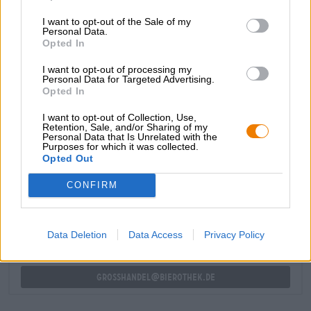
sapore. Il finale è fortemente amaro e meravigliosamente
I want to opt-out of the Sale of my
fruttato.
Personal Data.
Opted In
Alaska Forever è un DIPA della West Coast ben bilanciato
che ci delizia con la dolcezza fruttata, l'amarezza del
I want to opt-out of processing my
luppolo e la morbidezza del malto.
Personal Data for Targeted Advertising.
Opted In
Delizioso!
I want to opt-out of Collection, Use,
Retention, Sale, and/or Sharing of my
Personal Data that Is Unrelated with the
Purposes for which it was collected.
Opted Out
CONSULENZA GRATUITA SULLA BIRRA
Hai domande su questa birra? Siamo qui per te.
CONFIRM
shop@bierothek.de
Data Deletion
Data Access
Privacy Policy
commercianti o ristoratori
Du willst größere Mengen günstiger einkaufen?
grosshandel@bierothek.de