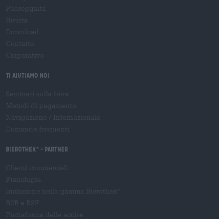
Passeggiata
Rivista
Download
Contatto
Corporativo
Ti aiutiamo noi
Seminari sulla birra
Metodi di pagamento
Navigazione
/
Internazionale
Domande frequenti
Bierothek
- Partner
®
Clienti commerciali
Franchigia
Inclusione nella gamma Bierothek
®
B2B e B2F
Piattaforma delle accise