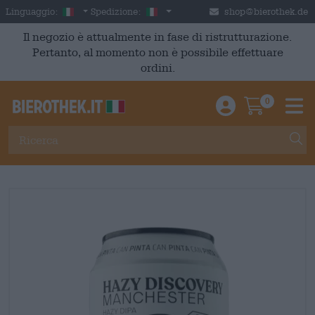
Skip to main content
Italian
Italia
Linguaggio:
Spedizione:
shop@bierothek.de
Il negozio è attualmente in fase di ristrutturazione.
Pertanto, al momento non è possibile effettuare
ordini.
0
Einloggen / An
Warenkor
M