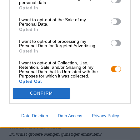
squadre di calcio più grandi della città e fanno parte della
personal data.
Premier League inglese. Se lo sport non ti attrae, puoi
Opted In
passeggiare nel centro storico, fare shopping in Market
Street o nei dintorni di Piccadilly Gardens, gustare
I want to opt-out of the Sale of my
Personal Data.
prelibatezze culinarie nei quartieri indiani o cinesi o fare
Opted In
una passeggiata nel campus universitario.
I want to opt-out of processing my
Allora, ti piacerebbe andare a Manchester? Hazy
Personal Data for Targeted Advertising.
Discovery Manchester ti trasporta proprio lì per qualche
Opted In
istante!
I want to opt-out of Collection, Use,
Retention, Sale, and/or Sharing of my
Personal Data that Is Unrelated with the
Purposes for which it was collected.
Opted Out
CONSULENZA GRATUITA SULLA BIRRA
CONFIRM
Hai domande su questa birra? Siamo qui per te.
shop@bierothek.de
Data Deletion
Data Access
Privacy Policy
commercianti o ristoratori
Du willst größere Mengen günstiger einkaufen?