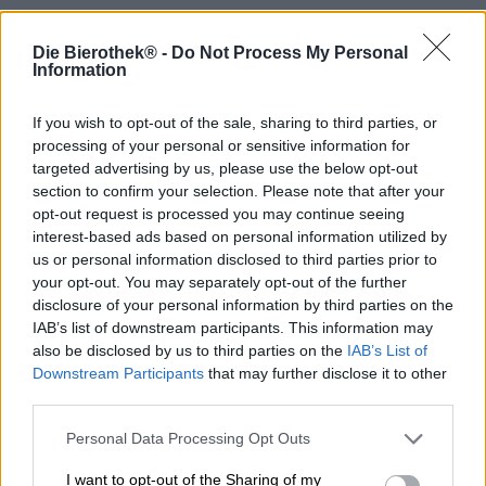
Die Bierothek® -
Do Not Process My Personal
L'agenzia viaggi Pinta'sche vi offre un'ampia scelta di
Information
destinazioni turistiche attraenti. In una
magnifica serie,
il
birrificio polacco ci porta nei luoghi che desideriamo sulla
If you wish to opt-out of the sale, sharing to third parties, or
terra e risveglia la nostra voglia di viaggiare con
interpretazioni birrarie delle loro città preferite in tutto il
processing of your personal or sensitive information for
pianeta. Se in questo momento non puoi permetterti una
targeted advertising by us, please use the below opt-out
vacanza o hai già pianificato tutto il tuo tempo libero, puoi
section to confirm your selection. Please note that after your
semplicemente acquistare un biglietto e sognare di
opt-out request is processed you may continue seeing
andare a Riga, Washington o Manchester.
interest-based ads based on personal information utilized by
us or personal information disclosed to third parties prior to
A questo punto il viaggio si sposta in Inghilterra:
your opt-out. You may separately opt-out of the further
Manchester conta poco più di mezzo milione di abitanti e
disclosure of your personal information by third parties on the
si trova nel nord-ovest del Paese nel triangolo tra
IAB’s list of downstream participants. This information may
Liverpool, Leeds e Sheffield. Oltre agli innumerevoli
also be disclosed by us to third parties on the
IAB’s List of
grattacieli moderni e agli edifici in vetro, ci sono le
Downstream Participants
that may further disclose it to other
tradizionali case in mattoni, una cattedrale gotica,
third parties.
magnifiche stazioni ferroviarie antiche e un gran numero
di parchi e giardini. Un ricco programma culturale attira
Personal Data Processing Opt Outs
visitatori da vicino e da lontano, e lo stesso vale per lo
sport. Manchester United e Manchester City sono le due
I want to opt-out of the Sharing of my