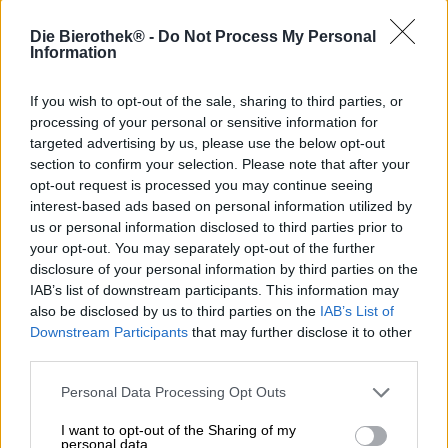
Arancia, mandarino e vaniglia è un abbinamento di sapori
che ricorda a tutti i bambini degli anni Novanta un gelato
Die Bierothek® -
Do Not Process My Personal
molto particolare. La delizia estiva veniva venduta in tubi
Information
di plastica con gambo scorrevole ed è stata un bestseller
assoluto nelle estati dell'ultimo decennio. Immerso nel
If you wish to opt-out of the sale, sharing to third parties, or
cremoso gelato alla vaniglia ti aspettava un turbinio
processing of your personal or sensitive information for
fruttato di arancione brillante: una combinazione
targeted advertising by us, please use the below opt-out
imbattibile!
section to confirm your selection. Please note that after your
opt-out request is processed you may continue seeing
I birrai della polacca Browar Pinta hanno frugato in
profondità nella scatola della nostalgia e hanno preparato
interest-based ads based on personal information utilized by
una birra raffinata dai ricordi di interminabili giornate
us or personal information disclosed to third parties prior to
nella piscina all'aperto, dall'odore della crema solare e
your opt-out. You may separately opt-out of the further
dalle rinfrescanti pause gelato. Oltre a una gradazione
disclosure of your personal information by third parties on the
alcolica leggera e friabile del 4,0%, il tuo tropical sour
IAB’s list of downstream participants. This information may
porta nel bicchiere gli aromi solari di arancia, mandarino e
also be disclosed by us to third parties on the
IAB’s List of
vaniglia. I fiocchi d'avena conferiscono alla birra acida la
Downstream Participants
that may further disclose it to other
sua meravigliosa consistenza cremosa, mentre il succo di
third parties.
mandarini e arance evoca un'atmosfera estiva dorata. La
vaniglia unisce armoniosamente le componenti
Personal Data Processing Opt Outs
aromatiche e rafforza la somiglianza con un frappè
vellutato.
I want to opt-out of the Sharing of my
personal data.