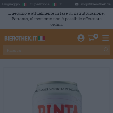
Skip to main content
Italian
Italia
Linguaggio:
Spedizione:
shop@bierothek.de
Il negozio è attualmente in fase di ristrutturazione.
Pertanto, al momento non è possibile effettuare
ordini.
0
Einloggen / An
Warenkor
M