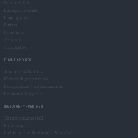
Sostenibilità
Impegno sociale
Passeggiata
Rivista
Download
Contatto
Corporativo
Ti aiutiamo noi
Seminari sulla birra
Metodi di pagamento
Navigazione
/
Internazionale
Domande frequenti
Bierothek
- Partner
®
Clienti commerciali
Franchigia
Inclusione nella gamma Bierothek
®