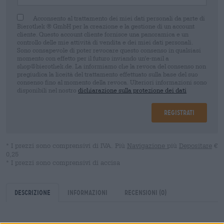
Acconsento al trattamento dei miei dati personali da parte di
Bierothek ® GmbH per la creazione e la gestione di un account
cliente. Questo account cliente fornisce una panoramica e un
controllo delle mie attività di vendita e dei miei dati personali.
Sono consapevole di poter revocare questo consenso in qualsiasi
momento con effetto per il futuro inviando un'e-mail a
shop@bierothek.de. La informiamo che la revoca del consenso non
pregiudica la liceità del trattamento effettuato sulla base del suo
consenso fino al momento della revoca. Ulteriori informazioni sono
disponibili nel nostro
dichiarazione sulla protezione dei dati
Registrati
* I prezzi sono comprensivi di IVA. Più
Navigazione
più
Depositare
€
0,25
* I prezzi sono comprensivi di accisa
Descrizione
Informazioni
Recensioni
(0)