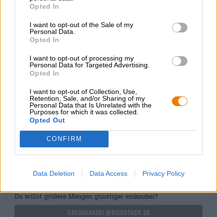
Opted In
La creazione si chiama Kwas Phi. La birra acida sgorga
dalla lattina con il colore del succo d'arancia appena
I want to opt-out of the Sale of my
spremuto e ne ha anche l'odore. L'assaggio iniziale rivela
Personal Data.
un corpo leggero con una sensazione in bocca morbida.
Opted In
Un mix piccante di arancia, mandarino, lime, menta e note
tropicali delizia il palato. L'acidità frizzante e una
I want to opt-out of processing my
generosa porzione di vaniglia completano perfettamente
Personal Data for Targeted Advertising.
Opted In
l'esperienza di gusto.
I want to opt-out of Collection, Use,
Retention, Sale, and/or Sharing of my
Personal Data that Is Unrelated with the
Purposes for which it was collected.
Opted Out
CONSULENZA GRATUITA SULLA BIRRA
CONFIRM
Hai domande su questa birra? Siamo qui per te.
shop@bierothek.de
Data Deletion
Data Access
Privacy Policy
commercianti o ristoratori
Du willst größere Mengen günstiger einkaufen?
grosshandel@bierothek.de