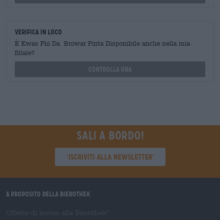
Verifica in loco
È Kwas Phi Da Browar Pinta Disponibile anche nella mia
filiale?
Controlla ora
Sali a bordo!
'Iscriviti alla newsletter'
A proposito della Bierothek
Offerte di lavoro alla Bierothek
®