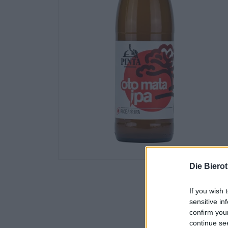
Die Biero
If you wish 
sensitive in
confirm you
continue se