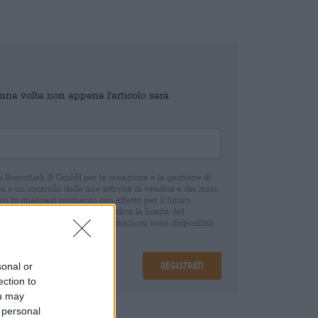
o una volta non appena l'articolo sarà
di Bierothek ® GmbH per la creazione e la gestione di
 e un controllo delle mie attività di vendita e dei miei
o in qualsiasi momento con effetto per il futuro
oca del consenso non pregiudica la liceità del
 della revoca. Ulteriori informazioni sono disponibili
Registrati
sonal or
ection to
ou may
 personal
are
€ 0,25