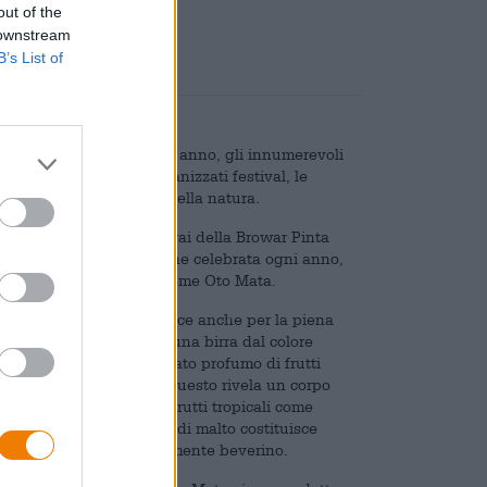
out of the
 downstream
B’s List of
io giapponese. Anno dopo anno, gli innumerevoli
tto il paese vengono organizzati festival, le
lebrano questo miracolo della natura.
fascina così tanto dei birrai della Browar Pinta
nde devozione con cui viene celebrata ogni anno,
vo e selvaggio, proprio come Oto Mata.
 fiocchi di riso e colpisce anche per la piena
omatiche. Il risultato è una birra dal colore
schiuma bianca. Il delicato profumo di frutti
 prendere il primo sorso. Questo rivela un corpo
samente rinfrescanti. Frutti tropicali come
o e un sottile sottotono di malto costituisce
ezza, Oto Mata è estremamente beverino.