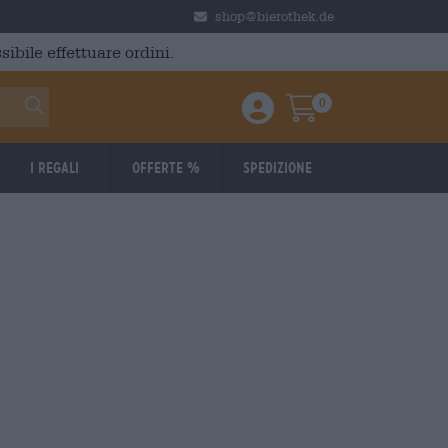
shop@bierothek.de
ibile effettuare ordini.
0
Einloggen / Anmelden
Warenkorb
I regali
Offerte %
Spedizione