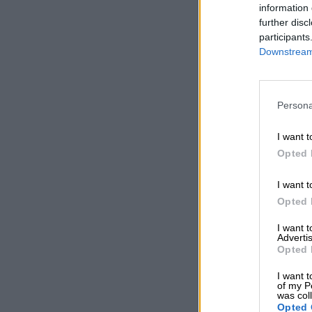
information 
further disc
participants
Downstream 
Persona
I want t
Opted 
I want t
Opted 
I want 
Advertis
Opted 
I want t
of my P
was col
Opted 