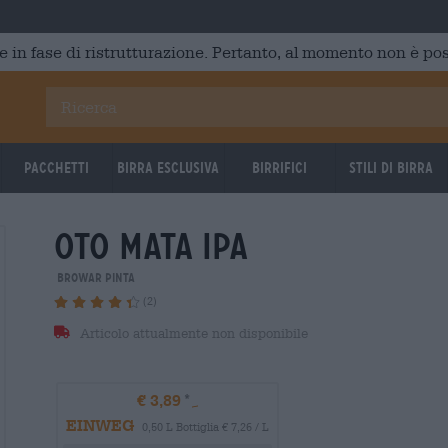
e in fase di ristrutturazione. Pertanto, al momento non è poss
Pacchetti
Birra Esclusiva
Birrifici
Stili di birra
oto mata ipa
Browar Pinta
(2)
Articolo attualmente non disponibile
€ 3,89
EINWEG
0,50 L Bottiglia € 7,26 / L