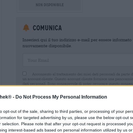
Non disponibile
Comunica
Inserisci qui il tuo indirizzo e-mail per essere informat
nuovamente disponibile.
Your Email
Acconsento al trattamento dei miei dati personali da parte 
un account cliente. Questo account cliente fornisce una panoramica
dati personali. Sono consapevole di poter revocare questo consens
inviando un'e-mail a shop@bierothek.de. La informiamo che la rev
trattamento effettuato sulla base del suo consenso fino al momento
thek® -
Do Not Process My Personal Information
nel nostro
dichiarazione sulla protezione dei dati
to opt-out of the sale, sharing to third parties, or processing of your per
formation for targeted advertising by us, please use the below opt-out s
r selection. Please note that after your opt-out request is processed y
eing interest-based ads based on personal information utilized by us or
* I prezzi sono comprensivi di IVA. Più
Navigazione
più
Deposit