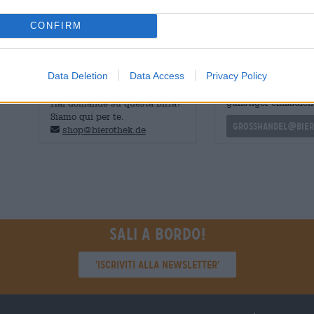
Oto Mata, scritto もう一度 in giapponese, significa qualc
instancabilmente come i ciliegi fioriscono ogni anno.
CONFIRM
CONSULENZA GRATUITA SULLA
commercianti o rist
Data Deletion
Data Access
Privacy Policy
BIRRA
Du willst größere 
günstiger einkaufen
Hai domande su questa birra?
Siamo qui per te.
grosshandel@bier
shop@bierothek.de
Sali a bordo!
'Iscriviti alla newsletter'