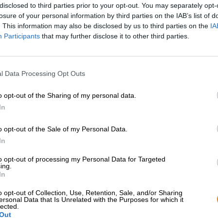
* I prezzi sono comprensivi di accisa
disclosed to third parties prior to your opt-out. You may separately opt-
losure of your personal information by third parties on the IAB’s list of
. This information may also be disclosed by us to third parties on the
IA
Descrizione
Informazioni
Recensioni
(2)
Participants
that may further disclose it to other third parties.
L'IPA Oto Mata di Pinta è un omaggio al fiore di cilieg
l Data Processing Opt Outs
ciliegi del Giappone incantano con i loro fiori rosa. In tu
persone accorrono da vicino e da lontano ai ciliegi e ce
o opt-out of the Sharing of my personal data.
Ci sono anche alberi di ciliegio in Polonia, ma ciò che af
In
del Giappone non è solo la fioritura dei ciliegi e la gra
ma anche il Paese stesso. carattere estremamente voliti
o opt-out of the Sale of my Personal Data.
In
L'IPA polacca con un tocco giapponese viene prodotta con
potenza del luppolo di tre varietà di luppolo altamente ar
to opt-out of processing my Personal Data for Targeted
dorato pallido con una leggera torbidità e una maestosa 
ing.
tropicali, forte luppolo e un pizzico di agrumi ti tenta a
In
leggero con amarezza moderata e note fruttate meraviglio
mango, frutto della passione e ananas solleticano il palat
o opt-out of Collection, Use, Retention, Sale, and/or Sharing
ersonal Data that Is Unrelated with the Purposes for which it
una buona base. Grazie alla sua fruttata, fresca legger
lected.
Out