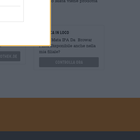
osa come “di nuovo”. Oto Mata viene prodotta
oratori
Verifica in loco
Mengen
È Oto Mata IPA Da Browar
?
Pinta Disponibile anche nella
mia filiale?
othek.de
Controlla ora