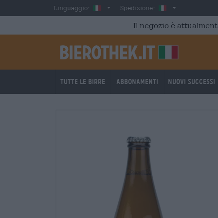
Skip to main content
Italian
Italia
Linguaggio:
Spedizione:
Il negozio è attualment
Tutte le birre
Abbonamenti
Nuovi successi