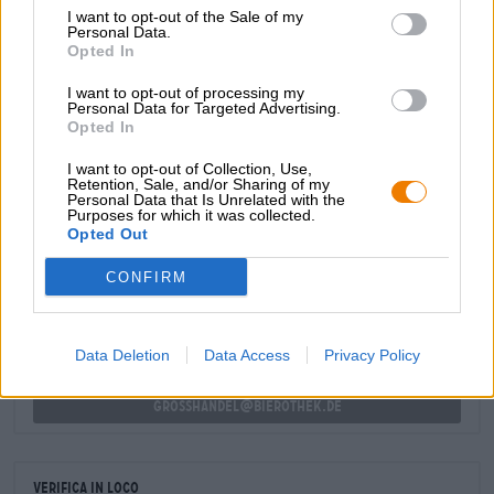
succoso, fruttato e meravigliosamente amaro.
I want to opt-out of the Sale of my
Personal Data.
Browar Pintas Express IPA è una birra leggera e friabile
Opted In
con deliziose note fruttate. È un'ottima introduzione al
mondo delle IPA, poiché la maggior parte è solo
I want to opt-out of processing my
leggermente amara, ma allo stesso tempo rappresenta
Personal Data for Targeted Advertising.
Opted In
meravigliosamente la gamma fruttata delle IPA.
I want to opt-out of Collection, Use,
Retention, Sale, and/or Sharing of my
Personal Data that Is Unrelated with the
Purposes for which it was collected.
CONSULENZA GRATUITA SULLA BIRRA
Opted Out
Hai domande su questa birra? Siamo qui per te.
shop@bierothek.de
CONFIRM
commercianti o ristoratori
Data Deletion
Data Access
Privacy Policy
Du willst größere Mengen günstiger einkaufen?
grosshandel@bierothek.de
Verifica in loco