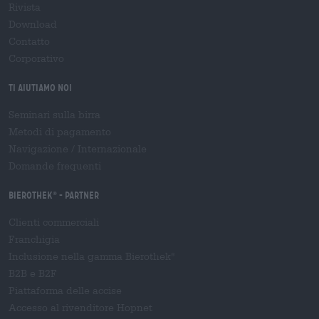
Rivista
Download
Contatto
Corporativo
Ti aiutiamo noi
Seminari sulla birra
Metodi di pagamento
Navigazione
/
Internazionale
Domande frequenti
Bierothek
- Partner
®
Clienti commerciali
Franchigia
Inclusione nella gamma Bierothek
®
B2B e B2F
Piattaforma delle accise
Accesso al rivenditore Hopnet