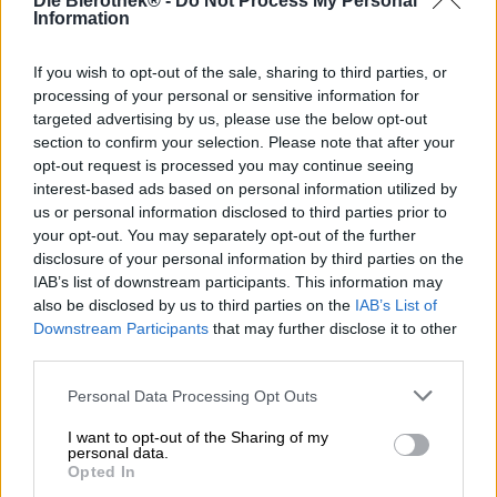
Die Bierothek® -
Do Not Process My Personal
L'ultima aggiunta alla gamma selezionata del birrificio
Information
polacco Pinta è una IPA di farina d'avena. Oltre a quattro
luppoli aromatici americani, viene prodotta anche una
If you wish to opt-out of the sale, sharing to third parties, or
buona porzione di fiocchi d'avena. I fiocchi, insieme al
processing of your personal or sensitive information for
lattosio utilizzato, assicurano un palato paradisiaco e
targeted advertising by us, please use the below opt-out
vellutato e una cremosità pregiata. Alcuni tipi di malto
section to confirm your selection. Please note that after your
supportano l'avena e conferiscono alla birra il suo corpo
opt-out request is processed you may continue seeing
forte e il suo colore seducente.
interest-based ads based on personal information utilized by
L'IPA si presenta nel bicchiere nel colore della paglia
us or personal information disclosed to third parties prior to
baciata dal sole ed è leggermente torbida. Una generosa
your opt-out. You may separately opt-out of the further
quantità di schiuma bianca e ariosa corona la birra dorata
disclosure of your personal information by third parties on the
ed emana un seducente profumo di malto tostato, erbe
IAB’s list of downstream participants. This information may
appena tagliate, scorza di limone piccante e frutti estivi
also be disclosed by us to third parties on the
IAB’s List of
maturi. L'assaggio iniziale rivela un corpo corposo dalla
Downstream Participants
that may further disclose it to other
consistenza cremosa, quasi cremosa. La birra scorre liscia
third parties.
come la seta lungo la gola, ma prima coccola il palato e la
lingua con l'eccellenza fruttata. L'ananas succoso incontra
Personal Data Processing Opt Outs
mango, pompelmo e mandarino, una forte nota di malto
tostato completa gli aromi. L'amaro si mantiene entro limiti
I want to opt-out of the Sharing of my
personal data.
fino al finale, solo nel brillante finale aumenta fino a
Opted In
diventare una nota frizzante e presente. Il finale è