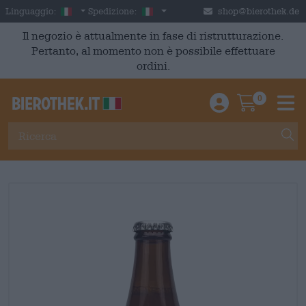
Skip to main content
Italian
Italia
Linguaggio:
Spedizione:
shop@bierothek.de
Il negozio è attualmente in fase di ristrutturazione.
Pertanto, al momento non è possibile effettuare
ordini.
0
Einloggen / An
Warenkor
M