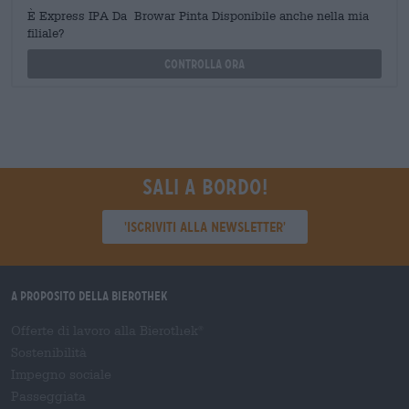
È Express IPA Da Browar Pinta Disponibile anche nella mia
filiale?
Controlla ora
Sali a bordo!
'Iscriviti alla newsletter'
A proposito della Bierothek
Offerte di lavoro alla Bierothek
®
Sostenibilità
Impegno sociale
Passeggiata