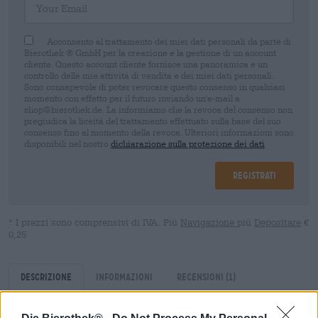
Acconsento al trattamento dei miei dati personali da parte di
Bierothek ® GmbH per la creazione e la gestione di un account
cliente. Questo account cliente fornisce una panoramica e un
controllo delle mie attività di vendita e dei miei dati personali.
Sono consapevole di poter revocare questo consenso in qualsiasi
momento con effetto per il futuro inviando un'e-mail a
shop@bierothek.de. La informiamo che la revoca del consenso non
pregiudica la liceità del trattamento effettuato sulla base del suo
consenso fino al momento della revoca. Ulteriori informazioni sono
disponibili nel nostro
dichiarazione sulla protezione dei dati
Registrati
* I prezzi sono comprensivi di IVA. Più
Navigazione
più
Depositare
€
0,25
Descrizione
Informazioni
Recensioni
(1)