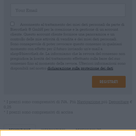
Your Email
Acconsento al trattamento dei miei dati personali da parte di
Bierothek ® GmbH per la creazione e la gestione di un account
cliente. Questo account cliente fornisce una panoramica e un
controllo delle mie attività di vendita e dei miei dati personali.
Sono consapevole di poter revocare questo consenso in qualsiasi
momento con effetto per il futuro inviando un'e-mail a
shop@bierothek.de. La informiamo che la revoca del consenso non
pregiudica la liceità del trattamento effettuato sulla base del suo
consenso fino al momento della revoca. Ulteriori informazioni sono
disponibili nel nostro
dichiarazione sulla protezione dei dati
Registrati
* I prezzi sono comprensivi di IVA. Più
Navigazione
più
Depositare
€
0,25
* I prezzi sono comprensivi di accisa
Descrizione
Informazioni
Recensioni
(0)