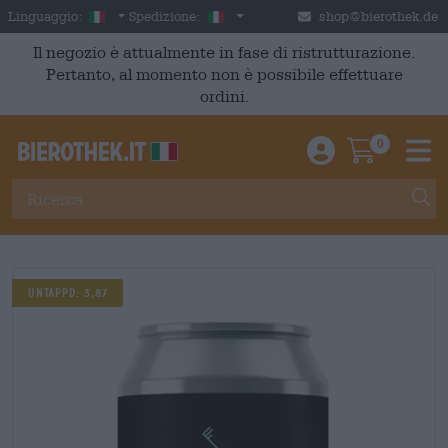
Skip to main content
Italian
Italia
Linguaggio:
Spedizione:
shop@bierothek.de
Il negozio è attualmente in fase di ristrutturazione.
Pertanto, al momento non è possibile effettuare
ordini.
0
Einloggen / An
Warenkor
M
UNTAPPD: 3,87