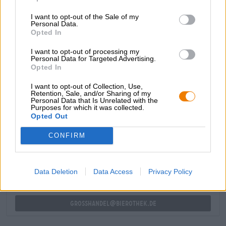
luppolata anche nell'aroma: pino fresco, prato fiorito
I want to opt-out of the Sale of my
estivo e albicocca matura solleticano il naso e stuzzicano
Personal Data.
l'appetito al primo sorso. Il profilo aromatico è composto
Opted In
da componenti molto simili e delizia con resina di pino
speziata, erba appena tagliata, note floreali, frutta a
I want to opt-out of processing my
Personal Data for Targeted Advertising.
nocciolo succosa e un'amarezza croccante.
Opted In
I want to opt-out of Collection, Use,
Retention, Sale, and/or Sharing of my
Personal Data that Is Unrelated with the
Purposes for which it was collected.
Opted Out
CONSULENZA GRATUITA SULLA BIRRA
Hai domande su questa birra? Siamo qui per te.
CONFIRM
shop@bierothek.de
Data Deletion
Data Access
Privacy Policy
commercianti o ristoratori
Du willst größere Mengen günstiger einkaufen?
grosshandel@bierothek.de