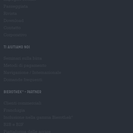
Passeggiata
Rivista
Download
Contatto
Corporativo
Ti aiutiamo noi
Seminari sulla birra
Metodi di pagamento
Navigazione
/
Internazionale
Domande frequenti
Bierothek
- Partner
®
Clienti commerciali
Franchigia
Inclusione nella gamma Bierothek
®
B2B e B2F
Piattaforma delle accise