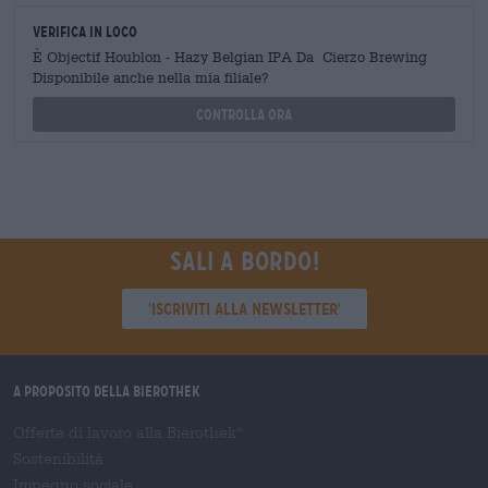
Verifica in loco
È Objectif Houblon - Hazy Belgian IPA Da Cierzo Brewing
Disponibile anche nella mia filiale?
Controlla ora
Sali a bordo!
'Iscriviti alla newsletter'
A proposito della Bierothek
Offerte di lavoro alla Bierothek
®
Sostenibilità
Impegno sociale