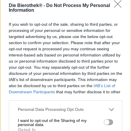
Die Bierothek® -
Do Not Process My Personal
Information
Mentre per alcuni il luppolo è solo una pianta dai fiori
intensamente profumati che si incontra durante una
If you wish to opt-out of the sale, sharing to third parties, or
passeggiata, per altri è il mondo intero. Stiamo parlando
processing of your personal or sensitive information for
degli uomini e delle donne che lavorano nei birrifici di
targeted advertising by us, please use the below opt-out
tutto il mondo, soprattutto di quelli dedicati alla birra
section to confirm your selection. Please note that after your
artigianale. Il luppolo ha svolto un ruolo importante nella
opt-out request is processed you may continue seeing
produzione della birra per secoli, ma il movimento della
interest-based ads based on personal information utilized by
birra artigianale lo ha portato più sotto i riflettori che mai.
us or personal information disclosed to third parties prior to
Questo perché l'oro verde è il fattore che influenza
your opt-out. You may separately opt-out of the further
maggiormente il sapore della birra. Anche se la scelta del
disclosure of your personal information by third parties on the
cereale e del lievito può fare la differenza, il luppolo è il
IAB’s list of downstream participants. This information may
fattore che contribuisce maggiormente all'aroma.
also be disclosed by us to third parties on the
IAB’s List of
Anche il team di Cierzo Brewing è completamente devoto
Downstream Participants
that may further disclose it to other
alla pianta e ha recentemente creato un gustoso omaggio:
third parties.
Objectif Houblon, una IPA di ispirazione belga, creata in
collaborazione con il birrificio italiano Torre Mozza. La
Personal Data Processing Opt Outs
BIPA celebra l'oro verde in tutto il suo splendore.
I want to opt-out of the Sharing of my
Questa birra frutto della collaborazione, color miele e oro,
personal data.
Opted In
è prodotta con luppoli Citra e Sabro ed è estremamente