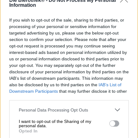
Die Bierothek® -
Do Not Process My Personal
Con la sua ultima creazione, il birrificio spagnolo La Pirata
Information
fa un passo in un territorio sconosciuto: Burning Ice è una
cosiddetta Cold IPA. Questo stile di birra è nuovo di zecca
If you wish to opt-out of the sale, sharing to third parties, or
e sta facendo scalpore nella scena della birra artigianale.
processing of your personal or sensitive information for
targeted advertising by us, please use the below opt-out
Per preparare una Cold IPA, i birrai combinano gli
section to confirm your selection. Please note that after your
ingredienti tradizionali dell'IPA con malti speciali lager o
opt-out request is processed you may continue seeing
pilsner e ceppi di lievito progettati anch'essi per la lager.
Quando gli ingredienti della birra chiara incontrano la
interest-based ads based on personal information utilized by
diversità del luppolo dell'IPA, viene creata una versione
us or personal information disclosed to third parties prior to
particolarmente frizzante e fresca dell'India Pale Ale.
your opt-out. You may separately opt-out of the further
Additivi come riso o mais garantiscono leggerezza. La
disclosure of your personal information by third parties on the
Pirata ha preparato Burning Ice con fiocchi di riso e
IAB’s list of downstream participants. This information may
utilizza questa tecnica per ottenere una consistenza
also be disclosed by us to third parties on the
IAB’s List of
particolarmente leggera ed elegante. La Cold IPA è una
Downstream Participants
that may further disclose it to other
sottocategoria della IPA ad alto contenuto aromatico e
third parties.
colpisce per il suo carattere pulito, il corpo snello e la
piena potenza del luppolo.
Personal Data Processing Opt Outs
Burning Ice scorre nel bicchiere in una tonalità oro
I want to opt-out of the Sharing of my
torbida, formando una piccola corona di schiuma ariosa.
personal data.
Opted In
La vivace anidride carbonica trasporta al naso un delicato
profumo di frutta tropicale, vaniglia esotica e agrumi