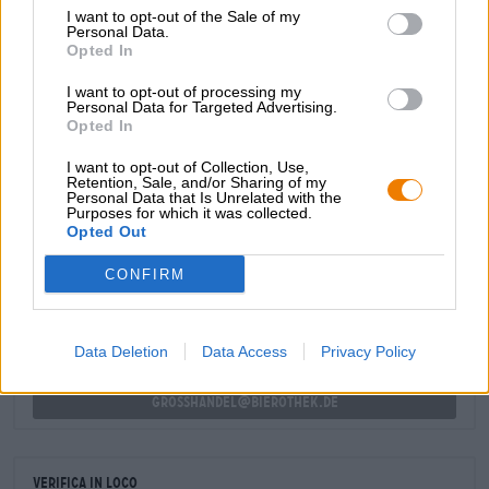
I want to opt-out of the Sale of my
aspri. La Cold IPA è meravigliosamente rinfrescante sulla
Personal Data.
lingua: il frutto succoso incontra la carbonatazione
Opted In
piccante, la dolcezza si combina con l'acidità e
un'amarezza pulita unisce le note di gusto in una sinfonia
I want to opt-out of processing my
estiva. Il coronamento è un finale lungo e amaro con un
Personal Data for Targeted Advertising.
Opted In
sapore fruttato corposo.
I want to opt-out of Collection, Use,
Retention, Sale, and/or Sharing of my
Personal Data that Is Unrelated with the
Purposes for which it was collected.
CONSULENZA GRATUITA SULLA BIRRA
Opted Out
Hai domande su questa birra? Siamo qui per te.
shop@bierothek.de
CONFIRM
commercianti o ristoratori
Data Deletion
Data Access
Privacy Policy
Du willst größere Mengen günstiger einkaufen?
grosshandel@bierothek.de
Verifica in loco