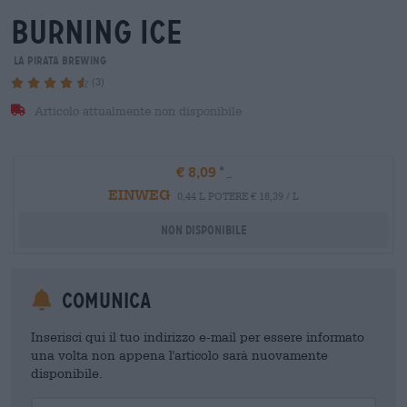
burning ice
La Pirata Brewing
(3)
Articolo attualmente non disponibile
€ 8,09
EINWEG
0,44 L POTERE € 18,39 / L
Non disponibile
Comunica
Inserisci qui il tuo indirizzo e-mail per essere informato
una volta non appena l'articolo sarà nuovamente
disponibile.
Your Email