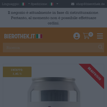
Skip to main content
Italian
Italia
Linguaggio:
Spedizione:
shop@bierothek.de
Il negozio è attualmente in fase di ristrutturazione.
Pertanto, al momento non è possibile effettuare
ordini.
0
Einloggen / An
Warenkor
M
Braufrisch
Untappd:
3,86/5