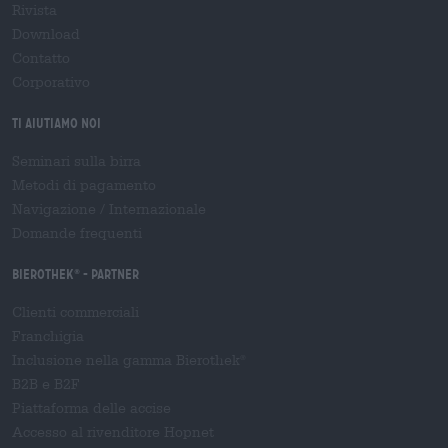
Rivista
Download
Contatto
Corporativo
Ti aiutiamo noi
Seminari sulla birra
Metodi di pagamento
Navigazione
/
Internazionale
Domande frequenti
Bierothek
- Partner
®
Clienti commerciali
Franchigia
Inclusione nella gamma Bierothek
®
B2B e B2F
Piattaforma delle accise
Accesso al rivenditore Hopnet