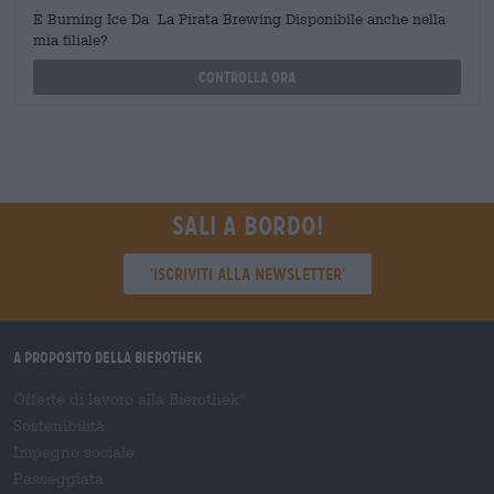
È Burning Ice Da La Pirata Brewing Disponibile anche nella
mia filiale?
Controlla ora
Sali a bordo!
'Iscriviti alla newsletter'
A proposito della Bierothek
Offerte di lavoro alla Bierothek
®
Sostenibilità
Impegno sociale
Passeggiata