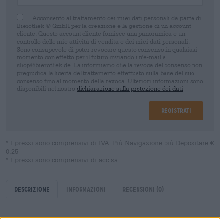
Acconsento al trattamento dei miei dati personali da parte di
Bierothek ® GmbH per la creazione e la gestione di un account
cliente. Questo account cliente fornisce una panoramica e un
controllo delle mie attività di vendita e dei miei dati personali.
Sono consapevole di poter revocare questo consenso in qualsiasi
momento con effetto per il futuro inviando un'e-mail a
shop@bierothek.de. La informiamo che la revoca del consenso non
pregiudica la liceità del trattamento effettuato sulla base del suo
consenso fino al momento della revoca. Ulteriori informazioni sono
disponibili nel nostro
dichiarazione sulla protezione dei dati
Registrati
* I prezzi sono comprensivi di IVA. Più
Navigazione
più
Depositare
€
0,25
* I prezzi sono comprensivi di accisa
Descrizione
Informazioni
Recensioni
(0)