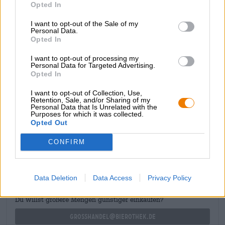
malti e fiocchi di avena e frumento. La birra ha una
Opted In
statura stabile e incanta con una sensazione in bocca
avvincente e liscia come la seta. Il gusto è ancora più
I want to opt-out of the Sale of my
Personal Data.
incantevole: cioccolato delicatamente sciolto, caffè
Opted In
appena preparato e caramello cremoso si uniscono per
creare una miscela irresistibile. L’impressionante
I want to opt-out of processing my
gradazione alcolica del 7,0% completa gli aromi con un
Personal Data for Targeted Advertising.
calore ardente.
Opted In
I want to opt-out of Collection, Use,
Retention, Sale, and/or Sharing of my
Personal Data that Is Unrelated with the
Purposes for which it was collected.
Opted Out
CONSULENZA GRATUITA SULLA BIRRA
CONFIRM
Hai domande su questa birra? Siamo qui per te.
shop@bierothek.de
Data Deletion
Data Access
Privacy Policy
commercianti o ristoratori
Du willst größere Mengen günstiger einkaufen?
grosshandel@bierothek.de