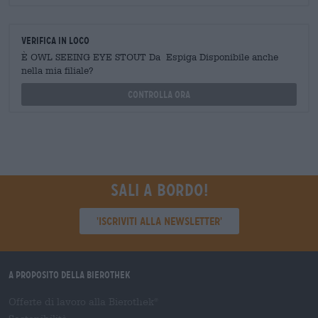
Verifica in loco
È OWL SEEING EYE STOUT Da Espiga Disponibile anche
nella mia filiale?
Controlla ora
Sali a bordo!
'Iscriviti alla newsletter'
A proposito della Bierothek
Offerte di lavoro alla Bierothek
®