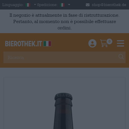
Skip to main content
Italian
Italia
Linguaggio:
Spedizione:
shop@bierothek.de
Il negozio è attualmente in fase di ristrutturazione.
Pertanto, al momento non è possibile effettuare
ordini.
0
Einloggen / An
Warenkor
M