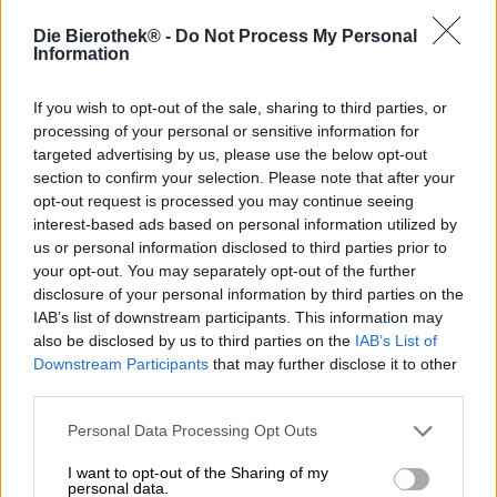
Stile birra: Stout
Die Bierothek® -
Do Not Process My Personal
Information
L’Occhio della Provvidenza, chiamato in inglese All
Seeing Eye, è un simbolo che si trova in contesti religiosi
If you wish to opt-out of the sale, sharing to third parties, or
di varie fedi. L’occhio appare in forme leggermente
processing of your personal or sensitive information for
diverse sia nel cristianesimo che nell’ebraismo, nella
targeted advertising by us, please use the below opt-out
mitologia indiana, nello zoroastrismo e nell’antico Egitto, e
section to confirm your selection. Please note that after your
anche i massoni usano il simbolo. Negli Stati Uniti,
opt-out request is processed you may continue seeing
l’occhio che tutto vede è stampato sulla banconota da un
dollaro ed è spesso associato ad alleanze segrete come gli
interest-based ads based on personal information utilized by
Illuminati.
us or personal information disclosed to third parties prior to
your opt-out. You may separately opt-out of the further
I birrai dell’Espiga guardano con ironia questo simbolo
disclosure of your personal information by third parties on the
mistico. Forniscono un’interpretazione vivace della
IAB’s list of downstream participants. This information may
discussione sull’Occhio della Provvidenza. Owl Seeing
also be disclosed by us to third parties on the
IAB’s List of
Eye è un gioco di parole che utilizza la somiglianza tra
Downstream Participants
that may further disclose it to other
"tutto" e "gufo". Per completare lo scherzo, l’etichetta ci
third parties.
presenta un gufo il cui corpo assomiglia molto a
un’ombrella di luppolo.
Personal Data Processing Opt Outs
Dietro la farsa si nasconde una potente birra scura
I want to opt-out of the Sharing of my
prodotta con la varietà di luppolo Galena, quattro diversi
personal data.