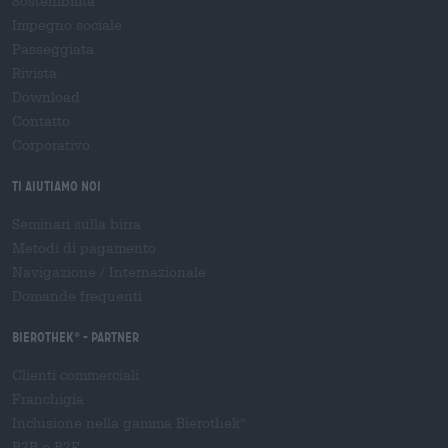
Sostenibilità
Impegno sociale
Passeggiata
Rivista
Download
Contatto
Corporativo
Ti aiutiamo noi
Seminari sulla birra
Metodi di pagamento
Navigazione
/
Internazionale
Domande frequenti
Bierothek
- Partner
®
Clienti commerciali
Franchigia
Inclusione nella gamma Bierothek
®
B2B e B2F