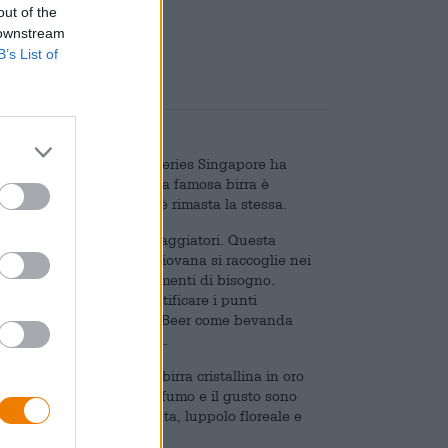
out of the
are
€ 0,08
 downstream
B’s List of
oro dell’Asia Pacific Breweries Singapore ha
i altri. Il marchio della famosa birra è
sotto la palma stilizzata è rimasta la stessa.
l cosiddetto albero dei viaggiatori. Questa
stica pratica: l’acqua piovana si raccoglie nei
iaggiatori assetati nei momenti di bisogno.
ssere utilizzata per identificare i punti
a Malesia scelsero la Tiger Beer come bevanda
o l’albero dei viaggiatori.
spirazione asiatica: la birra cristallina in oro
izzante e schietto. Il profumo e il gusto sono
emoso, erba appena falciata, luppolo floreale e
bile.