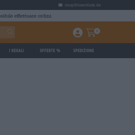
shop@bierothek.de
ibile effettuare ordini.
0
Einloggen / Anmelden
Warenkorb
I regali
Offerte %
Spedizione