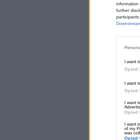
information 
further disc
participants
Downstream 
Persona
I want t
Opted 
I want t
Opted 
I want 
Advertis
Opted 
I want t
of my P
was col
Opted 