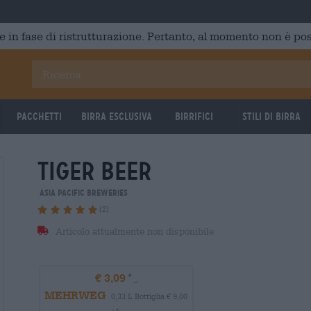
e in fase di ristrutturazione. Pertanto, al momento non è poss
Pacchetti
Birra Esclusiva
Birrifici
Stili di birra
tiger beer
Asia Pacific Breweries
(2)
Articolo attualmente non disponibile
€ 3,09
MEHRWEG
0,33 L Bottiglia € 9,00