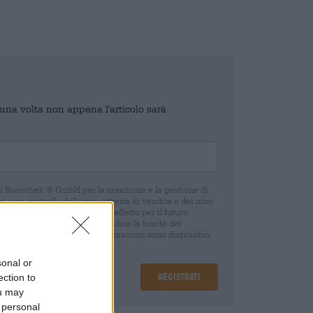
o una volta non appena l'articolo sarà
di Bierothek ® GmbH per la creazione e la gestione di
 e un controllo delle mie attività di vendita e dei miei
o in qualsiasi momento con effetto per il futuro
oca del consenso non pregiudica la liceità del
 della revoca. Ulteriori informazioni sono disponibili
sonal or
Registrati
ection to
ou may
 personal