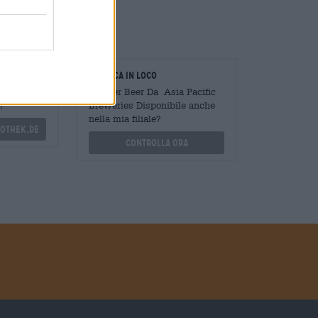
oratori
Verifica in loco
Mengen
È Tiger Beer Da Asia Pacific
?
Breweries Disponibile anche
nella mia filiale?
othek.de
Controlla ora