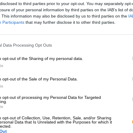
disclosed to third parties prior to your opt-out. You may separately opt-
* I prezzi sono comprensivi di IVA. Più
Navigazione
più
Deposit
* I prezzi sono comprensivi di accisa
losure of your personal information by third parties on the IAB’s list of
. This information may also be disclosed by us to third parties on the
IA
Participants
that may further disclose it to other third parties.
Descrizione
Informazioni
Recensioni
(2)
l Data Processing Opt Outs
Tiger non è un classico assoluto solo in Asia. Il capolav
quasi 100 anni eppure è moderno e senza tempo come poch
o opt-out of the Sharing of my personal data.
cambiato più volte nel corso della sua storia, ma la tigre 
In
Il grande felino striato si trovava un tempo all’ombra de
palma dai grandi ventagli prende il nome da una caratteri
o opt-out of the Sale of my Personal Data.
lunghi steli dei ventagli e fungeva da salvatrice per i v
In
Inoltre la palma cresce in una direzione specifica e può e
cardinali. Dopo che i soldati della Royal Air Force dell
to opt-out of processing my Personal Data for Targeted
preferita, la tigre fu trovata anche nelle loro insegne sott
ing.
In
Possiamo comprendere l’entusiasmo per la birra chiara di i
solare si distingue per un corpo corposo e un carattere fr
o opt-out of Collection, Use, Retention, Sale, and/or Sharing
ersonal Data that Is Unrelated with the Purposes for which it
caratterizzati da un bouquet di cereali leggeri, miele cr
lected.
un amaro pungente. La birra chiara è rinfrescante e bevi
Out