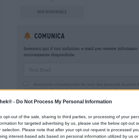
/ L
Non disponibile
Comunica
Inserisci qui il tuo indirizzo e-mail per essere informat
nuovamente disponibile.
Your Email
Acconsento al trattamento dei miei dati personali da parte 
un account cliente. Questo account cliente fornisce una panoramica
dati personali. Sono consapevole di poter revocare questo consens
inviando un'e-mail a shop@bierothek.de. La informiamo che la rev
thek® -
Do Not Process My Personal Information
trattamento effettuato sulla base del suo consenso fino al momento
nel nostro
dichiarazione sulla protezione dei dati
to opt-out of the sale, sharing to third parties, or processing of your per
formation for targeted advertising by us, please use the below opt-out s
r selection. Please note that after your opt-out request is processed y
eing interest-based ads based on personal information utilized by us or