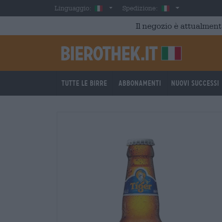
Skip to main content
Italian
Italia
Linguaggio:
Spedizione:
Il negozio è attualment
Tutte le birre
Abbonamenti
Nuovi successi