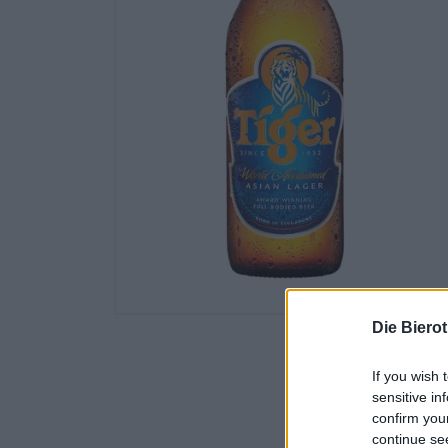
Die Biero
If you wish 
sensitive in
confirm you
continue se