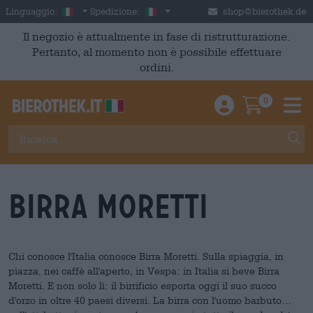
Skip to main content
Italian
Italia
Linguaggio:
Spedizione:
shop@bierothek.de
Il negozio è attualmente in fase di ristrutturazione.
Pertanto, al momento non è possibile effettuare
ordini.
0
Einloggen / An
Warenkor
M
Birra Moretti
Chi conosce l'Italia conosce Birra Moretti. Sulla spiaggia, in
piazza, nei caffè all'aperto, in Vespa: in Italia si beve Birra
Moretti. E non solo lì: il birrificio esporta oggi il suo succo
d'orzo in oltre 40 paesi diversi. La birra con l'uomo barbuto