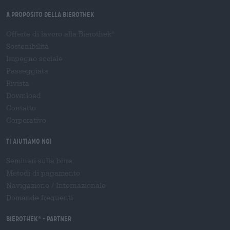
A proposito della Bierothek
Offerte di lavoro alla Bierothek
®
Sostenibilità
Impegno sociale
Passeggiata
Rivista
Download
Contatto
Corporativo
Ti aiutiamo noi
Seminari sulla birra
Metodi di pagamento
Navigazione
/
Internazionale
Domande frequenti
Bierothek
- Partner
®