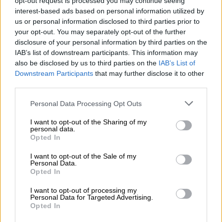
opt-out request is processed you may continue seeing
Lager tedesche | Altri stili
interest-based ads based on personal information utilized by
limone Ciclista
us or personal information disclosed to third parties prior to
Birra Moretti
your opt-out. You may separately opt-out of the further
(10)
100%
disclosure of your personal information by third parties on the
€ 2,79
IAB’s list of downstream participants. This information may
MEHRWEG
0,33 L Bottiglia - € 8,45 / LTR
also be disclosed by us to third parties on the
IAB’s List of
Downstream Participants
that may further disclose it to other
Esaurito
third parties.
Personal Data Processing Opt Outs
I want to opt-out of the Sharing of my
personal data.
Opted In
I want to opt-out of the Sale of my
Personal Data.
Opted In
I want to opt-out of processing my
Personal Data for Targeted Advertising.
Opted In