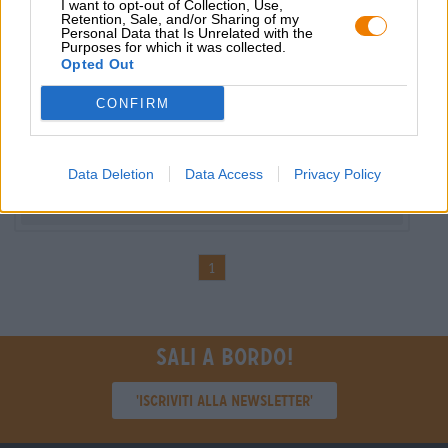
I want to opt-out of Collection, Use,
Retention, Sale, and/or Sharing of my
Personal Data that Is Unrelated with the
Birra internazionale
Purposes for which it was collected.
l’autentica
Opted Out
Birra Moretti
CONFIRM
(7)
100%
€ 3,09
MEHRWEG
0,33 L Bottiglia - € 9,36 / LTR
Data Deletion
Data Access
Privacy Policy
Esaurito
1
Sali a bordo!
'Iscriviti alla newsletter'