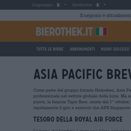
Skip to main content
Italian
Italia
Linguaggio:
Spedizione:
Il negozio è attualment
Tutte le birre
Abbonamenti
Nuovi successi
Asia Pacific Br
Come parte del gruppo birrario Heineken, Asia Pac
professionale nel settore globale della birra. Ma a
punta, la famosa Tiger Beer, esiste dal 1° ottobre
rapidamente il giro e assicurò che APB Singapore
Tesoro della Royal Air Force
L'origine del birrificio è stata una felice coinc