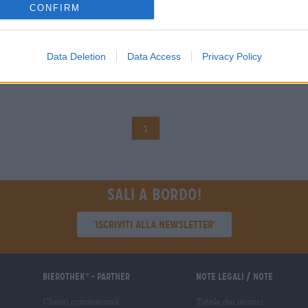
CONFIRM
Data Deletion
Data Access
Privacy Policy
1
Sali a bordo!
'Iscriviti alla newsletter'
Bierothek
- Partner
Note legali / Note
®
Clienti commerciali
Tutela dei minori