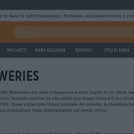
e in fase di ristrutturazione. Pertanto, al momento non è poss
Pacchetti
Birra Esclusiva
Birrifici
Stili di birra
eweries
ific Breweries con sede a Singapore è sotto l'egida di un attore es
nche l'azienda asiatica ha alle spalle una lunga storia e il suo prodo
 1932. Come prima birra chiara tropicale del pianeta, la creazione fe
 ha guadagnato fama internazionale nel secolo scorso.
idenza: quando i dipendenti di Heineken e Fraser & Neave si sedevano