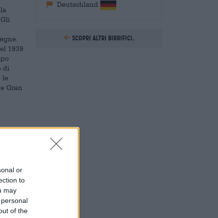
Deutschland
 la
 Gli
Scopri altri birrifici.
segne.
Nel 1939
opo
o di
 le
 e Gran
 nuovo e
avora
l'acqua
sonal or
 del suo
ection to
i e
ou may
 personal
out of the