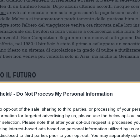
ea di un birrificio locale. Dopo alcuni ulteriori accordi, nacque così
eer
arrivò sul mercato e non solo impressionò la popolazione civile.
 della Malesia si innamorarono perdutamente della gustosa birra e
gre sotto l'albero del viaggiatore veniva ora ritrovata nelle loro in
nazionale dei bevitori di birra venisse a conoscenza della birra. 
onwealth Beer Competition. Seguirono innumerevoli altri premi. D
fferta, nel 1980 il birrificio è stato il primo a sviluppare un concett
nno ideato un sistema di circolazione in grado di pulire e riutilizzare
iger Beer non veniva più venduta solo in Asia, ma anche in Germania
o il futuro
A quel tempo il birrificio si è trasferito in un edificio completamente
arte del gruppo Heineken dal 2012. Da allora, il team del birrificio l
thek® -
Do Not Process My Personal Information
ettoso dell'ambiente. Sul tetto sono stati installati pannelli solari, 
 a zero le emissioni. Anche il processo di produzione della birra viene
to opt-out of the sale, sharing to third parties, or processing of your per
 attuali: in quanto filiale di Heineken, il birrificio può beneficiare
formation for targeted advertising by us, please use the below opt-out s
ca e a severi controlli di qualità, all'uso delle tecnologie più recent
r selection. Please note that after your opt-out request is processed y
rra diventa ogni giorno più innovativa.
eing interest-based ads based on personal information utilized by us or
disclosed to third parties prior to your opt-out. You may separately opt-