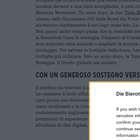
insieme davanti a una birra accogliente, è nata l'id
Malayan Breweries. Un anno dopo, la loro
Tiger B
uomini dello Squadrone 230 della Royal Air Force
adottarono rapidamente il suo logo come loro. La ti
Non passò molto tempo prima che la comunità inter
la Braustück vinse la medaglia d'argento al Comm
aver acquisito altre aziende e ampliato la propria o
riciclaggio. Per salvare le bottiglie dalla fossa, ha
bottiglie già utilizzate. Solo un anno dopo, la T
Bretagna. Il trionfo globale era iniziato.
Con un generoso sostegno vers
Il birrificio ha ricevuto il nome attuale nel 1990. 
ha cambiato il titolo ufficiale. APB Singapore fa p
Die Biero
ogni giorno per diventare un po' migliore e più risp
viene riutilizzata e in futuro il piano è di ridurre
If you wish 
costantemente migliorato e adattato alle possibilità
sensitive in
patrimonio di esperienze e risorse. Grazie alla ricer
confirm you
all'utilizzo di dati digitali, la produzione della bi
continue se
information 