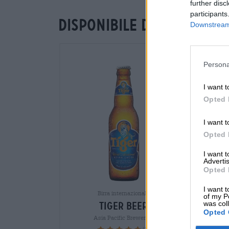
further disc
participants
Disponibile da noi
Downstream 
Persona
I want t
Opted 
I want t
Opted 
I want 
Advertis
Opted 
I want t
Birra internazionale
of my P
was col
tiger beer
Opted 
Asia Pacific Breweries
(2)