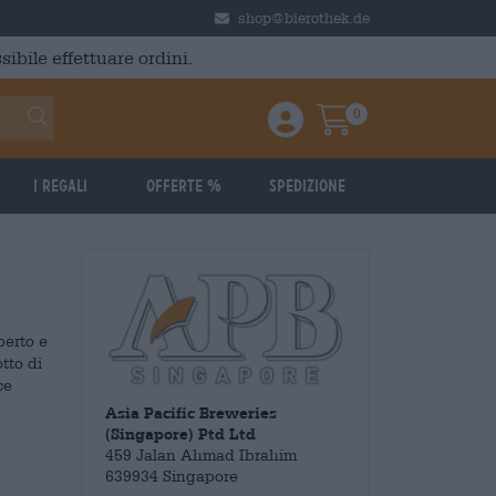
shop@bierothek.de
ibile effettuare ordini.
0
Einloggen / Anmelden
Warenkorb
I regali
Offerte %
Spedizione
perto e
tto di
ce
Asia Pacific Breweries
(Singapore) Ptd Ltd
459 Jalan Ahmad Ibrahim
639934 Singapore