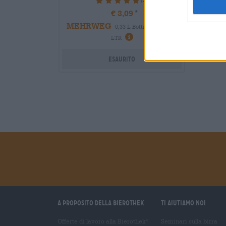
100%
€ 3,09
MEHRWEG
0,33 L Bottiglia - € 9,36 /
LTR
Esaurito
A proposito della Bierothek
Ti aiutiamo noi
Offerte di lavoro alla Bierothek
Seminari sulla birra
®