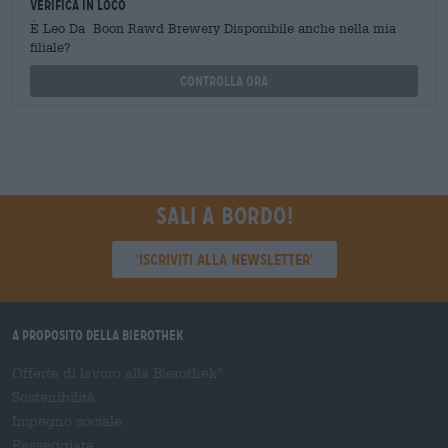
Verifica in loco
È Leo Da Boon Rawd Brewery Disponibile anche nella mia
filiale?
Controlla ora
Sali a bordo!
'Iscriviti alla newsletter'
A proposito della Bierothek
Offerte di lavoro alla Bierothek
®
Sostenibilità
Impegno sociale
Passeggiata