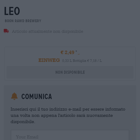
leo
Boon Rawd Brewery
Articolo attualmente non disponibile
€ 2,49
EINWEG
0,33 L Bottiglia € 7,18 / L
Non disponibile
Comunica
Inserisci qui il tuo indirizzo e-mail per essere informato
una volta non appena l'articolo sarà nuovamente
disponibile.
Your Email