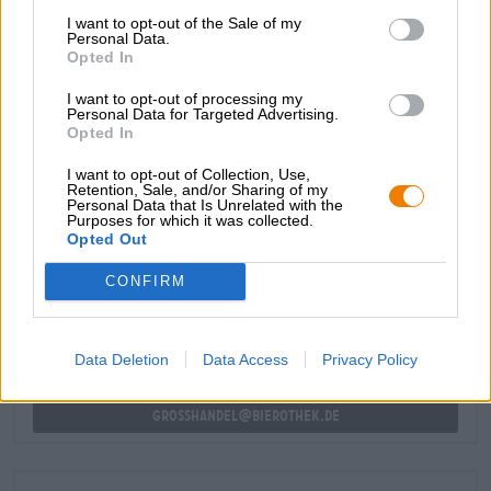
loro frigoriferi portatili.
I want to opt-out of the Sale of my
Personal Data.
Opted In
Ogni volta che sentiamo nostalgia della Tailandia,
apriamo una lattina ben fresca di Leo e sogniamo per
I want to opt-out of processing my
qualche momento delizioso.
Personal Data for Targeted Advertising.
Opted In
I want to opt-out of Collection, Use,
Retention, Sale, and/or Sharing of my
Personal Data that Is Unrelated with the
Purposes for which it was collected.
CONSULENZA GRATUITA SULLA BIRRA
Opted Out
Hai domande su questa birra? Siamo qui per te.
shop@bierothek.de
CONFIRM
commercianti o ristoratori
Data Deletion
Data Access
Privacy Policy
Du willst größere Mengen günstiger einkaufen?
grosshandel@bierothek.de