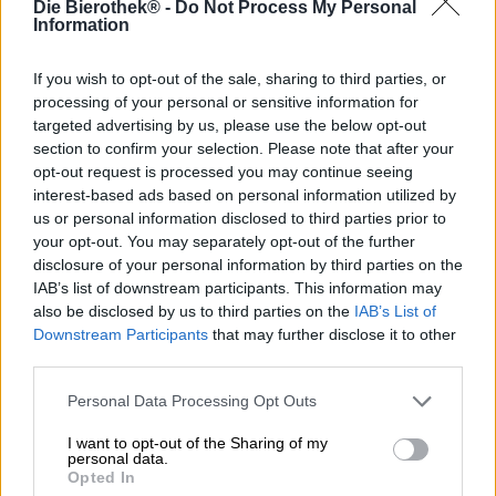
Die Bierothek® -
Do Not Process My Personal
Bangkok è conosciuta per molte cose, ma una delle
Information
principali attrazioni della città sono sicuramente le
innumerevoli bancarelle di cibo e bancarelle con la loro
infinita gamma di prelibatezze fatte a mano. Potresti
If you wish to opt-out of the sale, sharing to third parties, or
essere un po’ titubante la prima volta che visiti, ma dopo
processing of your personal or sensitive information for
qualche boccone, pochissime persone riescono a
targeted advertising by us, please use the below opt-out
controllarsi. Aromi intensi, una piccantezza maestosa e le
section to confirm your selection. Please note that after your
spezie esotiche avvolgono quasi tutti intorno al dito e non
opt-out request is processed you may continue seeing
c’è nessun altro posto al mondo dove si ha così tanta
interest-based ads based on personal information utilized by
scelta come a Bangkok. Noodles tirati a mano, gnocchi
us or personal information disclosed to third parties prior to
ripieni di carne di maiale e gamberetti, zuppe, curry, pad
your opt-out. You may separately opt-out of the further
thai, insalata di papaya, omelette, pesce e frutti di mare
disclosure of your personal information by third parties on the
ben preparati, pollo fritto, mango con riso glutinoso,
IAB’s list of downstream participants. This information may
dessert ripieni di pasta di fagioli o sesamo e molto, molto
also be disclosed by us to third parties on the
IAB’s List of
altro ancora ti tentano qui ad ogni angolo e ad ogni ora
Downstream Participants
that may further disclose it to other
del giorno e della notte.
third parties.
Il rinfresco perfetto per la piccante cucina tailandese è
Personal Data Processing Opt Outs
Leo, una birra chiara della Boom Rawd Brewery di
Bangkok. In Thailandia puoi comprare la soffice birra
I want to opt-out of the Sharing of my
chiara ad ogni angolo: i supermercati la tengono in
personal data.
frigorifero, i venditori ambulanti su biciclette sgangherate
Opted In
e la gente sta in strada a vendere la birra direttamente dai