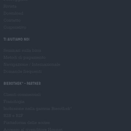
Rivista
Download
Contatto
Corporativo
Ti aiutiamo noi
Seminari sulla birra
Metodi di pagamento
Navigazione
/
Internazionale
Domande frequenti
Bierothek
- Partner
®
Clienti commerciali
Franchigia
Inclusione nella gamma Bierothek
®
B2B e B2F
Piattaforma delle accise
Accesso al rivenditore Hopnet