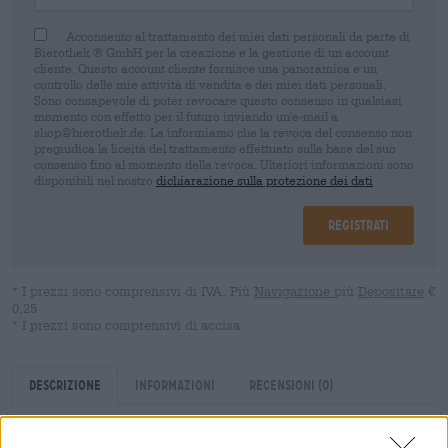
Acconsento al trattamento dei miei dati personali da parte di
Bierothek ® GmbH per la creazione e la gestione di un account
cliente. Questo account cliente fornisce una panoramica e un
controllo delle mie attività di vendita e dei miei dati personali.
Sono consapevole di poter revocare questo consenso in qualsiasi
momento con effetto per il futuro inviando un'e-mail a
shop@bierothek.de. La informiamo che la revoca del consenso non
pregiudica la liceità del trattamento effettuato sulla base del suo
consenso fino al momento della revoca. Ulteriori informazioni sono
disponibili nel nostro
dichiarazione sulla protezione dei dati
Registrati
* I prezzi sono comprensivi di IVA. Più
Navigazione
più
Depositare
€
0,25
* I prezzi sono comprensivi di accisa
Descrizione
Informazioni
Recensioni
(0)