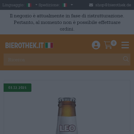
Skip to main content
Italian
Italia
Linguaggio:
Spedizione:
shop@bierothek.de
Il negozio è attualmente in fase di ristrutturazione.
Pertanto, al momento non è possibile effettuare
ordini.
0
Einloggen / An
Warenkor
M
03.12.2025