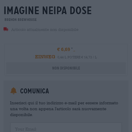
imagine neipa dose
Brehon Brewhouse
Articolo attualmente non disponibile
€ 6,69
EINWEG
0,44 L POTERE € 14,73 / L
Non disponibile
Comunica
Inserisci qui il tuo indirizzo e-mail per essere informato
una volta non appena l'articolo sarà nuovamente
disponibile.
Your Email