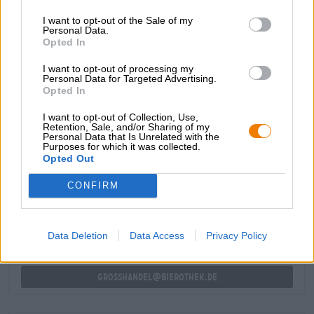
da luppolo erbaceo, pesche mature, mango dorato e
I want to opt-out of the Sale of my
pompelmo aspro. Un'amarezza armoniosa completa con
Personal Data.
successo la composizione della birra.
Opted In
Il compagno perfetto per sdraiarsi sul prato e guardare le
I want to opt-out of processing my
nuvole!
Personal Data for Targeted Advertising.
Opted In
I want to opt-out of Collection, Use,
Retention, Sale, and/or Sharing of my
Personal Data that Is Unrelated with the
Purposes for which it was collected.
Opted Out
CONSULENZA GRATUITA SULLA BIRRA
Hai domande su questa birra? Siamo qui per te.
CONFIRM
shop@bierothek.de
Data Deletion
Data Access
Privacy Policy
commercianti o ristoratori
Du willst größere Mengen günstiger einkaufen?
grosshandel@bierothek.de