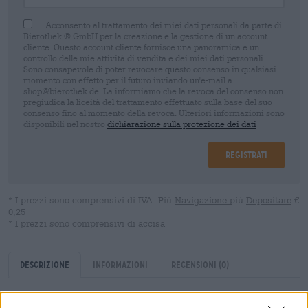
Acconsento al trattamento dei miei dati personali da parte di
Bierothek ® GmbH per la creazione e la gestione di un account
cliente. Questo account cliente fornisce una panoramica e un
controllo delle mie attività di vendita e dei miei dati personali.
Sono consapevole di poter revocare questo consenso in qualsiasi
momento con effetto per il futuro inviando un'e-mail a
shop@bierothek.de. La informiamo che la revoca del consenso non
pregiudica la liceità del trattamento effettuato sulla base del suo
consenso fino al momento della revoca. Ulteriori informazioni sono
disponibili nel nostro
dichiarazione sulla protezione dei dati
Registrati
* I prezzi sono comprensivi di IVA. Più
Navigazione
più
Depositare
€
0,25
* I prezzi sono comprensivi di accisa
Descrizione
Informazioni
Recensioni
(0)