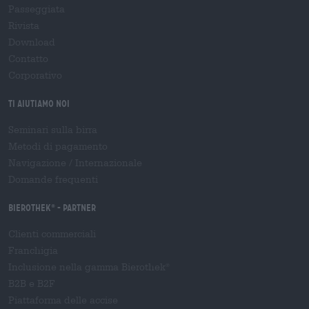
Passeggiata
Rivista
Download
Contatto
Corporativo
Ti aiutiamo noi
Seminari sulla birra
Metodi di pagamento
Navigazione
/
Internazionale
Domande frequenti
Bierothek
- Partner
®
Clienti commerciali
Franchigia
Inclusione nella gamma Bierothek
®
B2B e B2F
Piattaforma delle accise