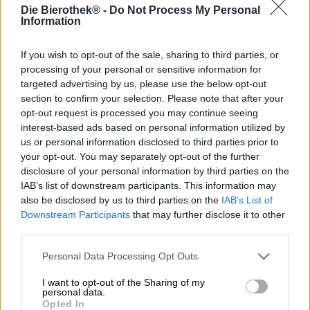
La Brehon Brewhouse è di casa in Irlanda. Tutto è iniziato
Die Bierothek® -
Do Not Process My Personal
in una piccola fattoria nel pittoresco villaggio di
Information
Carrickmacross. Il fondatore Seamus McMahon vive lì e un
giorno ha deciso di espandere il suo caseificio per
If you wish to opt-out of the sale, sharing to third parties, or
includere un birrificio. Nel 2013 ha trasformato i suoi
processing of your personal or sensitive information for
sogni in realtà e ha avuto un vero e proprio razzo. Ben
targeted advertising by us, please use the below opt-out
presto le sue creazioni furono ben accolte ben oltre i
section to confirm your selection. Please note that after your
confini dell'Irlanda e Seamus iniziò gli affari.
opt-out request is processed you may continue seeing
interest-based ads based on personal information utilized by
Oggi, Brehon Brewhouse è parte integrante della scena
us or personal information disclosed to third parties prior to
internazionale della birra e arricchisce il mondo con
creazioni come la famosa Imagine New England IPA.
your opt-out. You may separately opt-out of the further
Questa specialità di birra fruttata si ispira alle dolci nuvole
disclosure of your personal information by third parties on the
che fluttuano sopra la fattoria nelle calde giornate estive.
IAB’s list of downstream participants. This information may
Le nuvole più spettacolari si possono vedere sopra le
also be disclosed by us to third parties on the
IAB’s List of
verdi colline irlandesi e non devi nemmeno guidare lì per
Downstream Participants
that may further disclose it to other
vederle.
third parties.
In linea con il suo modello climatico, Imagine si presenta
Personal Data Processing Opt Outs
in un'ambra ramata e scintillante con nuvole dense. Una
nuvola di profumo di arancia, erba appena falciata,
I want to opt-out of the Sharing of my
mandarino, malto tostato e note floreali riempie l'aria. Il
personal data.
Opted In
gusto iniziale rivela un succoso gioco di aromi composto