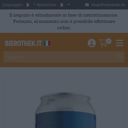
Skip to main content
Italian
Italia
Linguaggio:
Spedizione:
shop@bierothek.de
Il negozio è attualmente in fase di ristrutturazione.
Pertanto, al momento non è possibile effettuare
ordini.
0
Einloggen / An
Warenkor
M