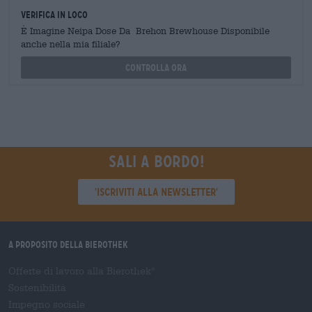
Verifica in loco
È Imagine Neipa Dose Da Brehon Brewhouse Disponibile
anche nella mia filiale?
Controlla ora
Sali a bordo!
'Iscriviti alla newsletter'
A proposito della Bierothek
Offerte di lavoro alla Bierothek
®
Sostenibilità
Impegno sociale