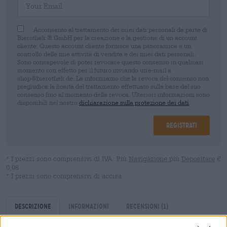
Acconsento al trattamento dei miei dati personali da parte di
Bierothek ® GmbH per la creazione e la gestione di un account
cliente. Questo account cliente fornisce una panoramica e un
controllo delle mie attività di vendita e dei miei dati personali.
Sono consapevole di poter revocare questo consenso in qualsiasi
momento con effetto per il futuro inviando un'e-mail a
shop@bierothek.de. La informiamo che la revoca del consenso non
pregiudica la liceità del trattamento effettuato sulla base del suo
consenso fino al momento della revoca. Ulteriori informazioni sono
disponibili nel nostro
dichiarazione sulla protezione dei dati
Registrati
* I prezzi sono comprensivi di IVA. Più
Navigazione
più
Depositare
€
0,08
* I prezzi sono comprensivi di accisa
Descrizione
Informazioni
Recensioni
(1)