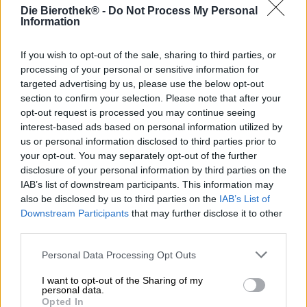
Die Bierothek® -
Do Not Process My Personal
Information
Stile birra: Ale italiana al Farro
If you wish to opt-out of the sale, sharing to third parties, or
Le birre in bottiglia grande sono qualcosa di molto
processing of your personal or sensitive information for
speciale: ti incoraggiano non solo a bere il buon vino
targeted advertising by us, please use the below opt-out
direttamente dalla bottiglia, ma a versarlo in un bel
bicchiere adatto. Dedichi alla birra più di un semplice
section to confirm your selection. Please note that after your
momento di spensieratezza, la gusti in modo più
opt-out request is processed you may continue seeing
consapevole e, idealmente, condividi anche il piacere con
interest-based ads based on personal information utilized by
buoni amici. Il profumo della birra si diffonde, si ammira lo
us or personal information disclosed to third parties prior to
sguardo nel bicchiere e gli aromi hanno tempo e spazio
your opt-out. You may separately opt-out of the further
per diffondersi e svilupparsi al massimo delle loro
disclosure of your personal information by third parties on the
potenzialità.
IAB’s list of downstream participants. This information may
also be disclosed by us to third parties on the
IAB’s List of
Una piccola celebrazione di un'opera d'arte su cui i birrai
Downstream Participants
that may further disclose it to other
hanno lavorato per settimane e mesi.
third parties.
Il produttore italiano Karma offre molte delle sue
Personal Data Processing Opt Outs
specialità di birra sia in bottiglie piccole che grandi e
consente ai suoi clienti di godersi un po' di piacere nel
I want to opt-out of the Sharing of my
mezzo e di festeggiare le loro creazioni in modo festoso.
personal data.
La Sumera è una di quelle birre. Il buon vino è stato
Opted In