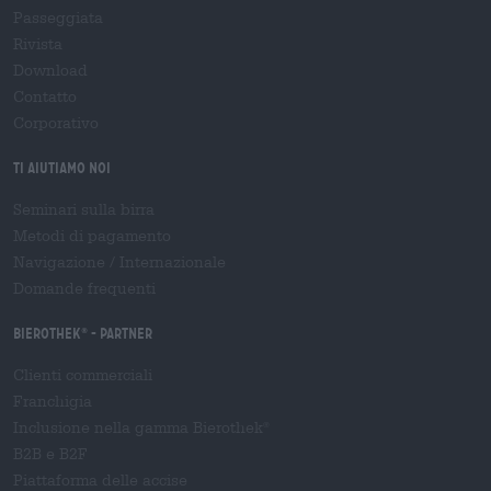
Passeggiata
Rivista
Download
Contatto
Corporativo
Ti aiutiamo noi
Seminari sulla birra
Metodi di pagamento
Navigazione
/
Internazionale
Domande frequenti
Bierothek
- Partner
®
Clienti commerciali
Franchigia
Inclusione nella gamma Bierothek
®
B2B e B2F
Piattaforma delle accise