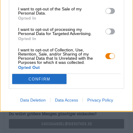
prodotto nello stile della tripel belga, ma porta con sé la
leggerezza e l'eleganza degli italiani. Una miscela di malti
I want to opt-out of the Sale of my
Personal Data.
selezionati a mano costituisce la base perfetta per la tipica
Opted In
speziatura della tripel. Il profumo e il gusto di Sumera
sono caratterizzati da frutti bianchi, cereali tostati, spezie
I want to opt-out of processing my
e una dolcezza calda e corposa. Una netta secchezza
Personal Data for Targeted Advertising.
bilancia sapientemente il fuoco e rende la tripel
Opted In
interpretata all'italiana una gustosa prelibatezza.
I want to opt-out of Collection, Use,
Retention, Sale, and/or Sharing of my
Personal Data that Is Unrelated with the
Purposes for which it was collected.
Opted Out
CONSULENZA GRATUITA SULLA BIRRA
CONFIRM
Hai domande su questa birra? Siamo qui per te.
shop@bierothek.de
Data Deletion
Data Access
Privacy Policy
commercianti o ristoratori
Du willst größere Mengen günstiger einkaufen?
grosshandel@bierothek.de