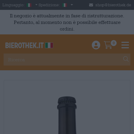
Skip to main content
Italian
Italia
Linguaggio:
Spedizione:
shop@bierothek.de
Il negozio è attualmente in fase di ristrutturazione.
Pertanto, al momento non è possibile effettuare
ordini.
0
Einloggen / An
Warenkor
M