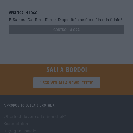
Verifica in loco
È Sumera Da Birra Karma Disponibile anche nella mia filiale?
Controlla ora
Sali a bordo!
'Iscriviti alla newsletter'
A proposito della Bierothek
Offerte di lavoro alla Bierothek
®
Sostenibilità
Impegno sociale