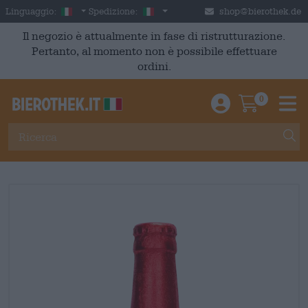
Skip to main content
Italian
Italia
Linguaggio:
Spedizione:
shop@bierothek.de
Il negozio è attualmente in fase di ristrutturazione.
Pertanto, al momento non è possibile effettuare
ordini.
0
Einloggen / An
Warenkor
M