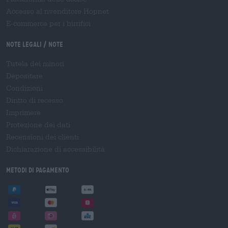
Accesso al rivenditore Hopnet
E-commerce per i birrifici
Note legali / Note
Tutela dei minori
Depositare
Condizioni
Diritto di recesso
Imprimere
Protezione dei dati
Recensioni dei clienti
Dichiarazione di accessibilità
Metodi di pagamento