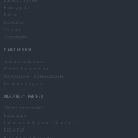
Passeggiata
Rivista
Download
Contatto
Corporativo
Ti aiutiamo noi
Seminari sulla birra
Metodi di pagamento
Navigazione
/
Internazionale
Domande frequenti
Bierothek
- Partner
®
Clienti commerciali
Franchigia
Inclusione nella gamma Bierothek
®
B2B e B2F
Piattaforma delle accise