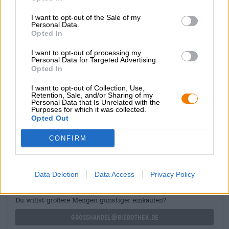
bilanciata da una piacevole amarezza. Il morbido
I want to opt-out of the Sale of my
caramello completa il gioco degli aromi. Il finale è
Personal Data.
croccante, amaro e meravigliosamente dolce allo stesso
Opted In
tempo.
I want to opt-out of processing my
Delirium Christmas è una festa per i sensi e il compagno
Personal Data for Targeted Advertising.
Opted In
perfetto per l’Avvento, il Natale e le festività successive.
Nell’elegante
bottiglia da 0,75 l,
Delirium Christmas è
I want to opt-out of Collection, Use,
perfetto come regalo!
Retention, Sale, and/or Sharing of my
Personal Data that Is Unrelated with the
Purposes for which it was collected.
Opted Out
CONSULENZA GRATUITA SULLA BIRRA
CONFIRM
Hai domande su questa birra? Siamo qui per te.
shop@bierothek.de
Data Deletion
Data Access
Privacy Policy
commercianti o ristoratori
Du willst größere Mengen günstiger einkaufen?
grosshandel@bierothek.de