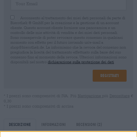
Acconsento al trattamento dei miei dati personali da parte di
Bierothek ® GmbH per la creazione e la gestione di un account
cliente. Questo account cliente fornisce una panoramica e un
controllo delle mie attività di vendita e dei miei dati personali.
Sono consapevole di poter revocare questo consenso in qualsiasi
momento con effetto per il futuro inviando un'e-mail a
shop@bierothek.de. La informiamo che la revoca del consenso non
pregiudica la liceità del trattamento effettuato sulla base del suo
consenso fino al momento della revoca. Ulteriori informazioni sono
disponibili nel nostro
dichiarazione sulla protezione dei dati
Registrati
* I prezzi sono comprensivi di IVA. Più
Navigazione
più
Depositare
€
0,30
* I prezzi sono comprensivi di accisa
Descrizione
Informazioni
Recensioni
(2)