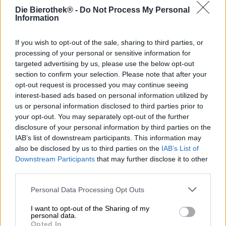
Die Bierothek® -
Do Not Process My Personal
Molte persone conoscono il birrificio belga Huyghe come
Information
Delirium. La Delirium Tremens è probabilmente la birra
più famosa di Huyghe. Ogni anno, giusto in tempo per
If you wish to opt-out of the sale, sharing to third parties, or
l’Avvento, il birrificio pubblica un’edizione natalizia del
processing of your personal or sensitive information for
suo blockbuster: Delirium Christmas.
targeted advertising by us, please use the below opt-out
La birra invernale è una specialità riscaldante con una
section to confirm your selection. Please note that after your
gradazione alcolica del 10,0% e un sacco di sapore.
opt-out request is processed you may continue seeing
Delirium Christmas sfocia nel bicchiere in un tono ambrato
interest-based ads based on personal information utilized by
rosso ramato e mostra riflessi rosso rubino se esposto alla
us or personal information disclosed to third parties prior to
luce. Quando viene versato, un profumo
your opt-out. You may separately opt-out of the further
meravigliosamente festoso si alza dalla schiuma fine e
disclosure of your personal information by third parties on the
leggermente colorata: morbido caramello, spezie natalizie,
IAB’s list of downstream participants. This information may
una nota terrosa di legno e un accenno speziato di lievito
also be disclosed by us to third parties on the
IAB’s List of
si incontrano al naso e si uniscono per formare un
Downstream Participants
that may further disclose it to other
allettante pot-pourri. Si aggiungono anche una forte nota
third parties.
di frutti rossi essiccati e una foschia alcolica simile al vin
brulè che ti fanno venir voglia di bere il primo sorso. Se
Personal Data Processing Opt Outs
bevuto, Delirium Christmas è estremamente speziato e
caldo al palato. Una nota fruttata di prugne secche
I want to opt-out of the Sharing of my
incontra sulla lingua uva rossa e malto tostato. La birra
personal data.
Opted In
vellutata ha una dolcezza deliziosa che è elegantemente