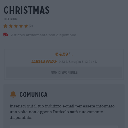
christmas
Delirium
(2)
Articolo attualmente non disponibile
€ 4,59
MEHRWEG
0,33 L Bottiglia € 13,21 / L
Non disponibile
Comunica
Inserisci qui il tuo indirizzo e-mail per essere informato
una volta non appena l'articolo sarà nuovamente
disponibile.
Your Email