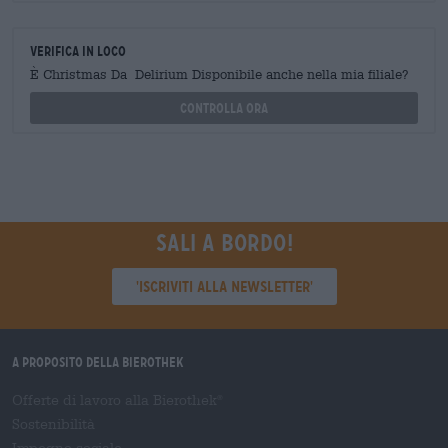
Verifica in loco
È Christmas Da Delirium Disponibile anche nella mia filiale?
Controlla ora
Sali a bordo!
'Iscriviti alla newsletter'
A proposito della Bierothek
Offerte di lavoro alla Bierothek
®
Sostenibilità
Impegno sociale