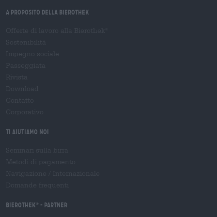
A proposito della Bierothek
Offerte di lavoro alla Bierothek
®
Sostenibilità
Impegno sociale
Passeggiata
Rivista
Download
Contatto
Corporativo
Ti aiutiamo noi
Seminari sulla birra
Metodi di pagamento
Navigazione
/
Internazionale
Domande frequenti
Bierothek
- Partner
®