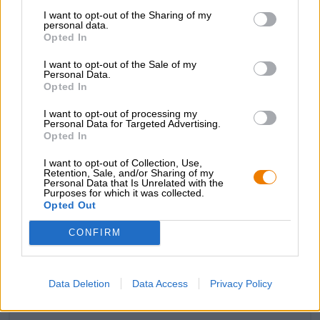
meraviglioso profumo di vino rosso secco, malto tostato,
I want to opt-out of the Sharing of my
personal data.
caramello inglese e frutti rossi. L'assaggio iniziale rivela
Opted In
un corpo cremoso, corposo, con una miriade di sfumature
di sapore diverse. Sulla lingua si accumula una complessa
I want to opt-out of the Sale of my
struttura aromatica di caramello, pane scuro a lievitazione
Personal Data.
naturale, uvetta imbevuta di rum, zucchero di canna, frutti
Opted In
di bosco essiccati, liquirizia, vino rosso pesante e
cioccolato delicatamente sciolto. Una fresca acidità e una
I want to opt-out of processing my
Personal Data for Targeted Advertising.
decisa nota alcolica accompagnano l'intenso gioco di
Opted In
aromi.
I want to opt-out of Collection, Use,
Una celebrazione dei sapori scuri!
Retention, Sale, and/or Sharing of my
Personal Data that Is Unrelated with the
Purposes for which it was collected.
Opted Out
CONFIRM
CONSULENZA GRATUITA SULLA BIRRA
Hai domande su questa birra? Siamo qui per te.
shop@bierothek.de
Data Deletion
Data Access
Privacy Policy