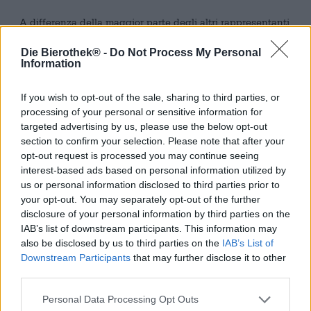
A differenza della maggior parte degli altri rappresentanti
della
serie White Label
del 2019, il numero 2 non è
maturato in botti di whisky. Dopo il completamento, la
Die Bierothek® -
Do Not Process My Personal
Information
birra scura viene versata in botti di vino Porto.
Per affinare la birra vengono utilizzate botti di rovere che
If you wish to opt-out of the sale, sharing to third parties, or
in precedenza contenevano Tawny Port. Esiste sia il porto
processing of your personal or sensitive information for
rosso rubino che una variante che ricorda il colore del
targeted advertising by us, please use the below opt-out
castano. Il Tawny è la tipologia castano-marrone che, a
section to confirm your selection. Please note that after your
differenza del Porto rosso, non viene conservato nelle
opt-out request is processed you may continue seeing
solite botti di grande formato, ma in piccole botti di
interest-based ads based on personal information utilized by
rovere. Le botti più piccole garantiscono un vino ancora
us or personal information disclosed to third parties prior to
più saporito. Se le botti vengono convertite per la
your opt-out. You may separately opt-out of the further
conservazione della birra, durante il processo di
maturazione la birra acquisisce aromi altrettanto forti dal
disclosure of your personal information by third parties on the
legno di quercia. La conservazione aggiuntiva rende
IAB’s list of downstream participants. This information may
inoltre la birra più equilibrata e corposa.
also be disclosed by us to third parties on the
IAB’s List of
Downstream Participants
that may further disclose it to other
La White Label Dark Ale Tawny Port Barrel Aged di
third parties.
Emelisse scorre nel bicchiere nel colore delle castagne
autunnali ed è leggermente torbida. Un delicato strato di
Personal Data Processing Opt Outs
schiuma beige a pori fini corona la birra ed emana un