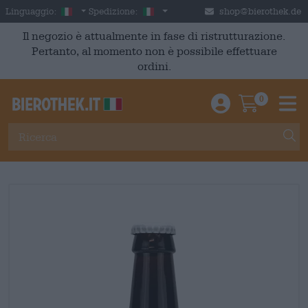
Skip to main content
Italian
Italia
Linguaggio:
Spedizione:
shop@bierothek.de
Il negozio è attualmente in fase di ristrutturazione.
Pertanto, al momento non è possibile effettuare
ordini.
0
Einloggen / An
Warenkor
M