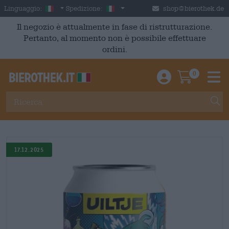
Skip to main content
Italian
Italia
Linguaggio:
Spedizione:
shop@bierothek.de
Il negozio è attualmente in fase di ristrutturazione.
Pertanto, al momento non è possibile effettuare
ordini.
0
Einloggen / An
Warenkor
M
17.12.2025