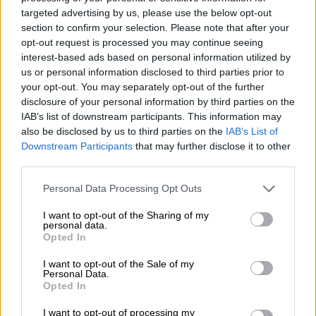
targeted advertising by us, please use the below opt-out
La sua ultima creazione è un’Imperial India Pale Ale come
section to confirm your selection. Please note that after your
il mondo non ha mai visto: il mostro luppolato è composto
opt-out request is processed you may continue seeing
da cinque diverse varietà di oro verde e una miscela di
interest-based ads based on personal information utilized by
luppolo neozelandese. Amarillo, Chinook, Ekuanot,
us or personal information disclosed to third parties prior to
Mosaic e Simcoe danno vita alla bestia e, oltre al suo
your opt-out. You may separately opt-out of the further
gusto mozzafiato, gli conferiscono anche ben 75 unità
disclosure of your personal information by third parties on the
amare. La struttura luppolata si basa su una struttura di
IAB’s list of downstream participants. This information may
quattro diversi tipi di malto e su un’impressionante
also be disclosed by us to third parties on the
IAB’s List of
gradazione alcolica di 8,2%.
Downstream Participants
that may further disclose it to other
third parties.
La Double IPA esce dalla lattina in un magnifico color oro
ramato ed è coronata da una notevole quantità di schiuma
Personal Data Processing Opt Outs
marrone nocciola. Il suo gusto è composto da numerose
note di luppolo e un accenno di caramello.
I want to opt-out of the Sharing of my
Esuberantemente fruttato, fresco di agrumi, amaramente
personal data.
amaro, floreale e resinoso: in breve, tutto ciò che ti
Opted In
aspetteresti da un’ottima India Pale Ale!
I want to opt-out of the Sale of my
Personal Data.
Opted In
I want to opt-out of processing my