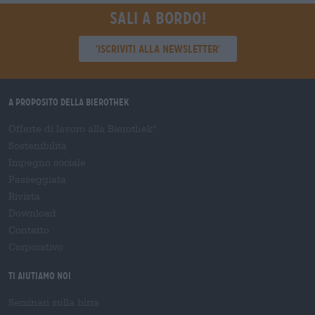
Sali a bordo!
'Iscriviti alla newsletter'
A proposito della Bierothek
Offerte di lavoro alla Bierothek
®
Sostenibilità
Impegno sociale
Passeggiata
Rivista
Download
Contatto
Corporativo
Ti aiutiamo noi
Seminari sulla birra