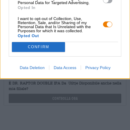
Personal Data for Targeted Advertising.
CONSULENZA GRATUITA SULLA BIRRA
Opted In
Hai domande su questa birra? Siamo qui per te.
I want to opt-out of Collection, Use,
shop@bierothek.de
Retention, Sale, and/or Sharing of my
Personal Data that Is Unrelated with the
Purposes for which it was collected.
Opted Out
commercianti o ristoratori
Du willst größere Mengen günstiger einkaufen?
CONFIRM
grosshandel@bierothek.de
Data Deletion
Data Access
Privacy Policy
Verifica in loco
È DR. RAPTOR DOUBLE IPA Da Uiltje Disponibile anche nella
mia filiale?
Controlla ora