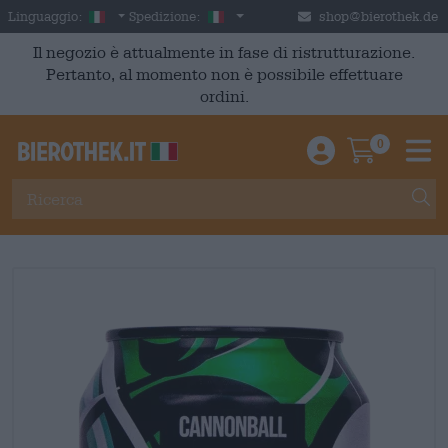
Skip to main content
Italian
Italia
Linguaggio:
Spedizione:
shop@bierothek.de
Il negozio è attualmente in fase di ristrutturazione.
Pertanto, al momento non è possibile effettuare
ordini.
0
Einloggen / An
Warenkor
M