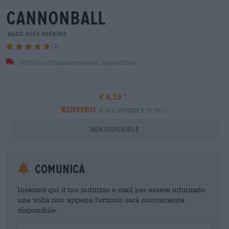
cannonball
Magic Rock Brewing
(3)
Articolo attualmente non disponibile
€ 4,19
EINWEG
0,33 L POTERE € 12,70 / L
Non disponibile
Comunica
Inserisci qui il tuo indirizzo e-mail per essere informato
una volta non appena l'articolo sarà nuovamente
disponibile.
Your Email