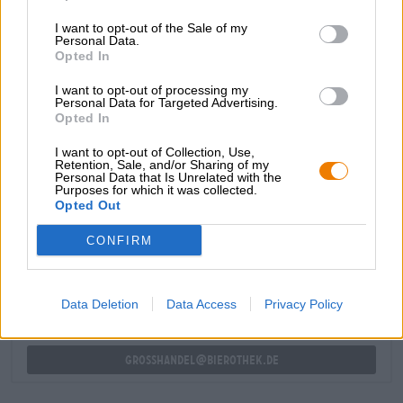
meravigliosamente integrata.
I want to opt-out of the Sale of my
L'IPA Cannonball della Magic Rock Brewing è una birra
Personal Data.
composta magistralmente e meravigliosamente bevibile
Opted In
grazie alla sua freschezza fruttata.
I want to opt-out of processing my
Raccomandazione chiara!
Personal Data for Targeted Advertising.
Opted In
I want to opt-out of Collection, Use,
Retention, Sale, and/or Sharing of my
Personal Data that Is Unrelated with the
Purposes for which it was collected.
Opted Out
CONSULENZA GRATUITA SULLA BIRRA
Hai domande su questa birra? Siamo qui per te.
CONFIRM
shop@bierothek.de
Data Deletion
Data Access
Privacy Policy
commercianti o ristoratori
Du willst größere Mengen günstiger einkaufen?
grosshandel@bierothek.de