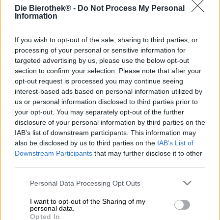
Gli inglesi sono i maestri delle birre. Questo stile di birra è
Die Bierothek® -
Do Not Process My Personal
Information
saldamente legato alla tradizione e alla storia del paese e
si sposa perfettamente con i piatti tipici di Scozia, Irlanda
e Inghilterra. Non ci stupisce quindi che siano ottime
If you wish to opt-out of the sale, sharing to third parties, or
anche le IPA, le India Pale Ale, della Gran Bretagna.
processing of your personal or sensitive information for
Cannonball è un meraviglioso esempio di produzione
targeted advertising by us, please use the below opt-out
della birra britannica e solo una delle tante birre eccellenti
section to confirm your selection. Please note that after your
della gamma Magic Rock Brewing.
opt-out request is processed you may continue seeing
interest-based ads based on personal information utilized by
Cannonball si presenta nel bicchiere in una tonalità
us or personal information disclosed to third parties prior to
dorata torbida e forma una maestosa schiuma bianca. Un
your opt-out. You may separately opt-out of the further
invitante pot-pourri di profumi si alza dalla soffice
disclosure of your personal information by third parties on the
schiuma, facendo venire voglia di bere il primo sorso. Al
naso, una nota piccante di agrumi incontra il succoso
IAB’s list of downstream participants. This information may
fruttato della frutta tropicale. Una nota di caramello
also be disclosed by us to third parties on the
IAB’s List of
maltato completa la miscela profumata. La piena potenza
Downstream Participants
that may further disclose it to other
del luppolo delle sei varietà utilizzate è evidente al
third parties.
palato: Amarillo, Simcoe, Centennial, Citra, Magnum e
Columbus si uniscono per creare una rivelazione IPA
Personal Data Processing Opt Outs
piccante e fresca. Cannonball è gradevole e dolce, il
punch fruttato è bilanciato da una piacevole amarezza
I want to opt-out of the Sharing of my
personal data.
aspra. La gradazione alcolica del 7,4% è
Opted In