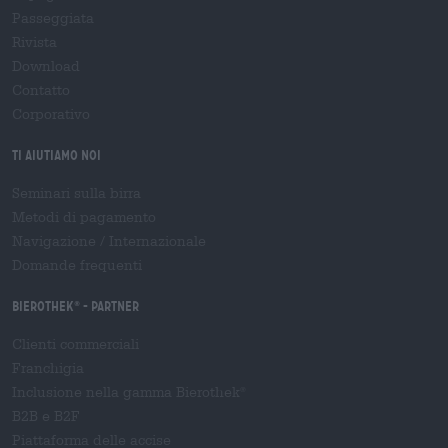
Passeggiata
Rivista
Download
Contatto
Corporativo
Ti aiutiamo noi
Seminari sulla birra
Metodi di pagamento
Navigazione
/
Internazionale
Domande frequenti
Bierothek
- Partner
®
Clienti commerciali
Franchigia
Inclusione nella gamma Bierothek
®
B2B e B2F
Piattaforma delle accise