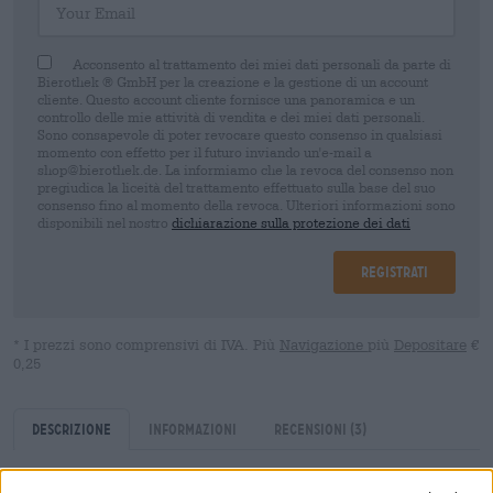
Acconsento al trattamento dei miei dati personali da parte di
Bierothek ® GmbH per la creazione e la gestione di un account
cliente. Questo account cliente fornisce una panoramica e un
controllo delle mie attività di vendita e dei miei dati personali.
Sono consapevole di poter revocare questo consenso in qualsiasi
momento con effetto per il futuro inviando un'e-mail a
shop@bierothek.de. La informiamo che la revoca del consenso non
pregiudica la liceità del trattamento effettuato sulla base del suo
consenso fino al momento della revoca. Ulteriori informazioni sono
disponibili nel nostro
dichiarazione sulla protezione dei dati
Registrati
* I prezzi sono comprensivi di IVA. Più
Navigazione
più
Depositare
€
0,25
Descrizione
Informazioni
Recensioni
(3)