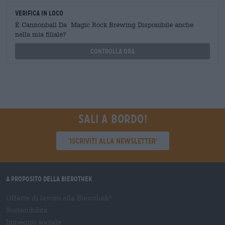
Verifica in loco
È Cannonball Da Magic Rock Brewing Disponibile anche
nella mia filiale?
Controlla ora
Sali a bordo!
'Iscriviti alla newsletter'
A proposito della Bierothek
Offerte di lavoro alla Bierothek
®
Sostenibilità
Impegno sociale