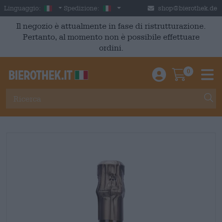
Skip to main content
Italian
Italia
Linguaggio:
Spedizione:
shop@bierothek.de
Il negozio è attualmente in fase di ristrutturazione.
Pertanto, al momento non è possibile effettuare
ordini.
0
Einloggen / An
Warenkor
M