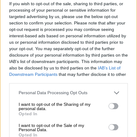
Una birra speciale per momenti davvero speciali. La Deus
If you wish to opt-out of the sale, sharing to third parties, or
Brut de Flandres è davvero eccezionale, anche per una
processing of your personal or sensitive information for
birra belga: un giallo dorato brillante nel bicchiere con
targeted advertising by us, please use the below opt-out
una bella ed elegante schiuma che ricorda più un
section to confirm your selection. Please note that after your
pregiato spumante a base di champagne che una birra.
opt-out request is processed you may continue seeing
interest-based ads based on personal information utilized by
Non è solo l’aspetto della Deus Brut de Flandres a
us or personal information disclosed to third parties prior to
sorprendere, ma anche l’aroma della pregiata birra belga:
your opt-out. You may separately opt-out of the further
mele verdi fresche si uniscono a menta e pregiate note di
disclosure of your personal information by third parties on the
ribes per formare una composizione olfattiva unica
che
IAB’s list of downstream participants. This information may
aumenta incommensurabilmente l’interesse fin dal primo
also be disclosed by us to third parties on the
IAB’s List of
sorso .
Downstream Participants
that may further disclose it to other
La dolcezza iniziale del Deus Brut de Flandres è corposa e
third parties.
ha una consistenza quasi liquorosa, le sfumature di
sapore spaziano dalla noce moscata allo zenzero con un
Personal Data Processing Opt Outs
equilibrio perfettamente equilibrato tra dolcezza e acidità,
I want to opt-out of the Sharing of my
che sottolinea ancora una volta il carattere nobile di
personal data.
questo birra.
Opted In
Brindate ai festeggiamenti di quest’anno con la migliore
I want to opt-out of the Sale of my
birra champagne Deus Brut de Flandres invece del solito
Personal Data.
spumante: un gradito cambiamento che ha un buon
Opted In