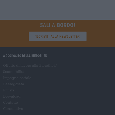
Sali a bordo!
'Iscriviti alla newsletter'
A proposito della Bierothek
Offerte di lavoro alla Bierothek
®
Sostenibilità
Impegno sociale
Passeggiata
Rivista
Download
Contatto
Corporativo