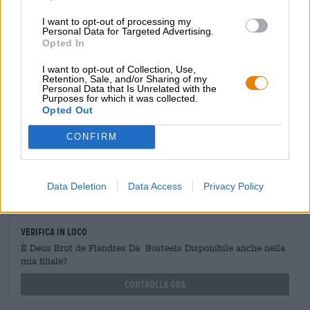
sapore ed è incredibilmente festoso!
I want to opt-out of processing my
Personal Data for Targeted Advertising.
Opted In
CONSULENZA GRATUITA SULLA BIRRA
I want to opt-out of Collection, Use,
Retention, Sale, and/or Sharing of my
Hai domande su questa birra? Siamo qui per te.
Personal Data that Is Unrelated with the
shop@bierothek.de
Purposes for which it was collected.
Opted Out
CONFIRM
commercianti o ristoratori
Du willst größere Mengen günstiger einkaufen?
grosshandel@bierothek.de
Data Deletion
Data Access
Privacy Policy
Verifica in loco
È Deus Brut de Flandres Da Bosteels Disponibile anche nella
mia filiale?
Controlla ora