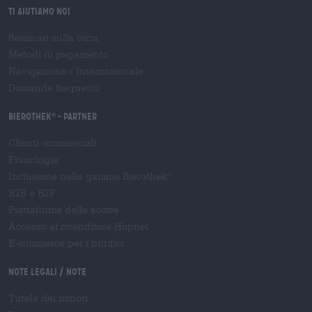
Ti aiutiamo noi
Seminari sulla birra
Metodi di pagamento
Navigazione
/
Internazionale
Domande frequenti
Bierothek
- Partner
®
Clienti commerciali
Franchigia
Inclusione nella gamma Bierothek
®
B2B e B2F
Piattaforma delle accise
Accesso al rivenditore Hopnet
E-commerce per i birrifici
Note legali / Note
Tutela dei minori