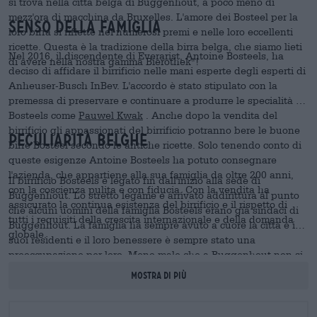
si trova nella città belga di Buggenhout, a poco meno di
mezz'ora di macchina da Bruxelles. L'amore dei Bosteel per la
senso della famiglia
loro birra si riflette nei numerosi premi e nelle loro eccellenti
ricette. Questa è la tradizione della birra belga, che siamo lieti
Nel 2016, il discendente di Everarist, Antoine Bosteels, ha
di avere nella nostra gamma Bierothek
!
®
deciso di affidare il birrificio nelle mani esperte degli esperti di
Anheuser-Busch InBev. L'accordo è stato stipulato con la
premessa di preservare e continuare a produrre le specialità di
Bosteels come
Pauwel Kwak
. Anche dopo la vendita del
birrificio gli appassionati del birrificio potranno bere le buone
Peculiarità belghe
birre Bosteel secondo le antiche ricette. Solo tenendo conto di
queste esigenze Antoine Bosteels ha potuto consegnare
l'azienda, che appartiene alla sua famiglia da oltre 200 anni,
Il birrificio Bosteels è legato fin dall'inizio alla sede di
con la coscienza pulita e con fiducia. Con la vendita ha
Buggenhout. Lo stretto legame è arrivato addirittura al punto
assicurato la continua esistenza del birrificio e il rispetto di
che alcuni uomini della famiglia Bosteels erano già sindaci di
tutti i requisiti della crescita internazionale e della domanda
Buggenhout. La famiglia ha sempre avuto a cuore la città e i
globale.
suoi residenti e il loro benessere è sempre stato una
preoccupazione per loro. Meno male che a Buggenhout non si
limitano a fornire la loro buona birra, perché ci perderemmo
Mostra di più
davvero qualcosa. Nonostante il loro amore per la tradizione, i
Bosteel producono ancora birre uniche, creative e speciali. Una
che si distingue chiaramente dai suoi concorrenti nel