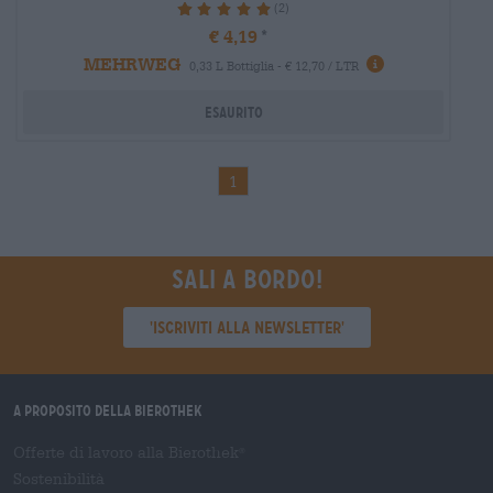
(2)
100%
€ 4,19
MEHRWEG
0,33 L Bottiglia - € 12,70 / LTR
Esaurito
1
Sali a bordo!
'Iscriviti alla newsletter'
A proposito della Bierothek
Offerte di lavoro alla Bierothek
®
Sostenibilità