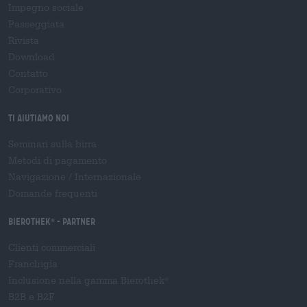
Impegno sociale
Passeggiata
Rivista
Download
Contatto
Corporativo
Ti aiutiamo noi
Seminari sulla birra
Metodi di pagamento
Navigazione
/
Internazionale
Domande frequenti
Bierothek
- Partner
®
Clienti commerciali
Franchigia
Inclusione nella gamma Bierothek
®
B2B e B2F