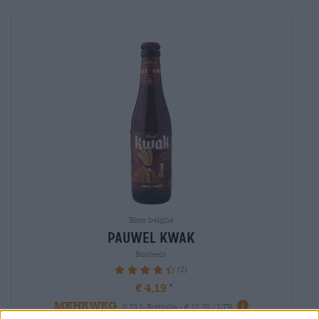
Birre belghe
pauwel kwak
Bosteels
(2)
90%
€ 4,19
MEHRWEG
0,33 L Bottiglia - € 12,70 / LTR