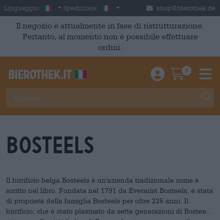
Skip to main content
Italian
Italia
Linguaggio:
Spedizione:
shop@bierothek.de
Il negozio è attualmente in fase di ristrutturazione.
Pertanto, al momento non è possibile effettuare
ordini.
0
Einloggen / An
Warenkor
M
Bosteels
Il birrificio belga Bosteels è un'azienda tradizionale come è
scritto nel libro. Fondata nel 1791 da Everarist Bosteels, è stata
di proprietà della famiglia Bosteels per oltre 225 anni. Il
birrificio, che è stato plasmato da sette generazioni di Bosteel,