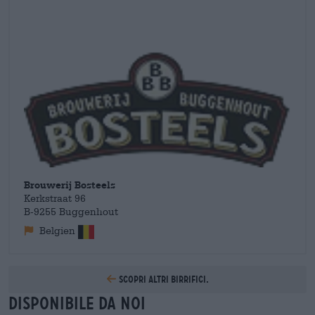
panorama della birra belga è la
Pauwel Kwak
: una birra
peculiare con un emozionante gioco di aromi e una grande
profondità di gusto. Non meno apprezzate sono le altre
creazioni di Bosteels, come la
Karmeliet Triple
o la
Deus Brut
de Flandres,
conosciuta come birra allo champagne.
Brouwerij Bosteels
Kerkstraat 96
B-9255 Buggenhout
Belgien
Scopri altri birrifici.
Disponibile da noi