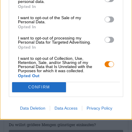
personal data.
Categoria Birra
Opted In
birre belghe
Raccomandazione gastronomica
I want to opt-out of the Sale of my
Personal Data.
Avviatore
: Caprese
Opted In
Portata principale
: Tarte flambée
Dessert
: Torta di cipolle
I want to opt-out of processing my
Gradazione alcolica
Personal Data for Targeted Advertising.
9.3 % vol
Opted In
Ingredienti
I want to opt-out of Collection, Use,
Acqua, malto d'orzo, zucchero di canna, luppolo (Apollo),
Retention, Sale, and/or Sharing of my
purea di mirtilli rossi, scorza di arancia dolce, zenzero fresco
Personal Data that Is Unrelated with the
Purposes for which it was collected.
Opted Out
CONSULENZA GRATUITA SULLA BIRRA
CONFIRM
Hai domande su questa birra? Siamo qui per te.
shop@bierothek.de
Data Deletion
Data Access
Privacy Policy
commercianti o ristoratori
Du willst größere Mengen günstiger einkaufen?