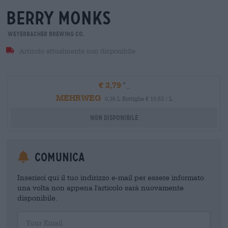
berry monks
Weyerbacher Brewing Co.
Articolo attualmente non disponibile
€ 3,79
MEHRWEG
0,36 L Bottiglia € 10,53 / L
Non disponibile
Comunica
Inserisci qui il tuo indirizzo e-mail per essere informato
una volta non appena l'articolo sarà nuovamente
disponibile.
Your Email