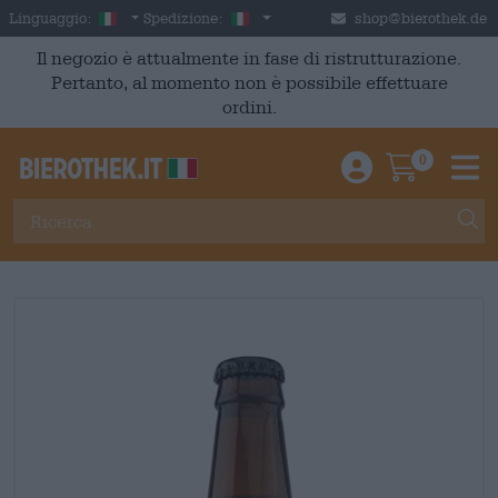
Skip to main content
Italian
Italia
Linguaggio:
Spedizione:
shop@bierothek.de
Il negozio è attualmente in fase di ristrutturazione.
Pertanto, al momento non è possibile effettuare
ordini.
0
Einloggen / An
Warenkor
M