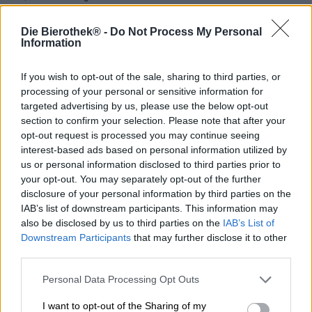
Brauerei
Die Bierothek® -
Do Not Process My Personal
Information
Weyerbacher Brewing Co.
Tessera Bierothek®
If you wish to opt-out of the sale, sharing to third parties, or
11038009
processing of your personal or sensitive information for
EAN
targeted advertising by us, please use the below opt-out
605881315078
section to confirm your selection. Please note that after your
Peso
opt-out request is processed you may continue seeing
0.35kg(0.78kg con imballaggio)
interest-based ads based on personal information utilized by
us or personal information disclosed to third parties prior to
Depositare
€ 0.08
your opt-out. You may separately opt-out of the further
disclosure of your personal information by third parties on the
LMIV
IAB’s list of downstream participants. This information may
Operatore responsabile del settore alimentare (UE)
Weyerbacher Brewing Co., 905 Line Street, PA 18042
also be disclosed by us to third parties on the
IAB’s List of
Easton Vereinigte Staaten von Amerika(US)
Downstream Participants
that may further disclose it to other
third parties.
Bierregion
USA & Kanada
Personal Data Processing Opt Outs
Stile birra
birre belghe
I want to opt-out of the Sharing of my