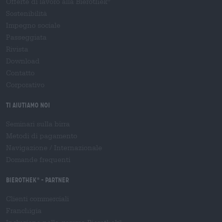
Offerte di lavoro alla Bierothek
®
Sostenibilità
Impegno sociale
Passeggiata
Rivista
Download
Contatto
Corporativo
Ti aiutiamo noi
Seminari sulla birra
Metodi di pagamento
Navigazione
/
Internazionale
Domande frequenti
Bierothek
- Partner
®
Clienti commerciali
Franchigia
®