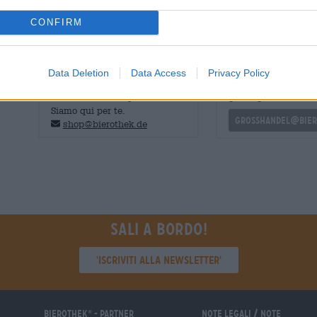
e un pizzico di caramello cremoso.
CONFIRM
CONSULENZA GRATUITA SULLA
commercianti o rist
Data Deletion
Data Access
Privacy Policy
BIRRA
Du willst größere 
günstiger einkaufen
Hai domande su questa birra?
Siamo qui per te.
grosshandel@bier
shop@bierothek.de
Sali a bordo!
'Iscriviti alla newsletter'
Bierothek
- Partner
Note legali / Note
®