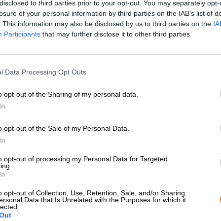
disclosed to third parties prior to your opt-out. You may separately opt-
* I prezzi sono comprensivi di IVA. Più
Navigazione
più
Deposit
losure of your personal information by third parties on the IAB’s list of
* I prezzi sono comprensivi di accisa
. This information may also be disclosed by us to third parties on the
IA
Participants
that may further disclose it to other third parties.
Descrizione
Informazioni
Recensioni
(2)
l Data Processing Opt Outs
Gli appassionati di birra artigianale conoscono sicuramen
ancora chi rimane perplesso davanti all'abbreviazione IPA
o opt-out of the Sharing of my personal data.
abbracciato dalla scena della birra artigianale americana 
In
esportazione. Lo stile fu sviluppato intorno alla metà de
nelle colonie avevano sete di birra e volevano essere riforni
o opt-out of the Sale of my Personal Data.
dell'epoca, come la birra normale, non erano adatti per e
settimane, quindi si dovette inventare una birra più ricca
In
quantità di luppolo prolungano la durata di conservazione d
to opt-out of processing my Personal Data for Targeted
hanno aumentati entrambi.
ing.
In
Oggi la durata di conservazione non è più così important
le moderne IPA come l'interpretazione di BraufactuM: Pr
o opt-out of Collection, Use, Retention, Sale, and/or Sharing
che combina con gusto gli aromi di Citra, Herkules e Hall
ersonal Data that Is Unrelated with the Purposes for which it
lected.
con Citra e Hallertau Mittel Früh, che apportano un aum
Out
amarezza. I gusti classici reinterpretati di drupacee ma