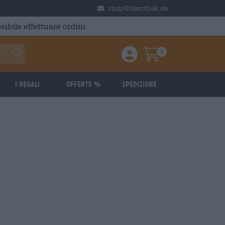
shop@bierothek.de
ibile effettuare ordini.
0
Einloggen / Anmelden
Warenkorb
I regali
Offerte %
Spedizione