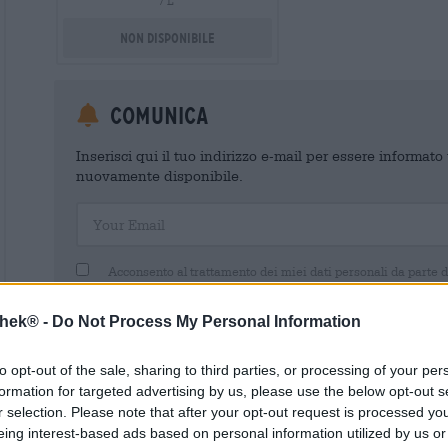
/ L
Non disponibile
Comunica
Inserisci qui il tuo indirizzo e-mail per essere informat
nuovamente disponibile.
Your Email
Acconsento al trattamento dei miei dati personali da parte 
un account cliente. Questo account cliente fornisce una panoramica
dati personali. Sono consapevole di poter revocare questo consens
inviando un'e-mail a shop@bierothek.de. La informiamo che la rev
thek® -
Do Not Process My Personal Information
trattamento effettuato sulla base del suo consenso fino al momento
nel nostro
dichiarazione sulla protezione dei dati
to opt-out of the sale, sharing to third parties, or processing of your per
formation for targeted advertising by us, please use the below opt-out s
r selection. Please note that after your opt-out request is processed y
eing interest-based ads based on personal information utilized by us or