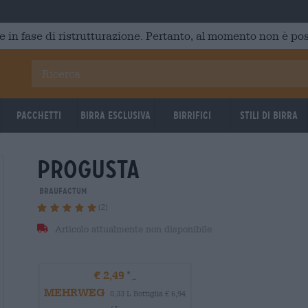
e in fase di ristrutturazione. Pertanto, al momento non è poss
Pacchetti
Birra Esclusiva
Birrifici
Stili di birra
progusta
BraufactuM
(2)
Articolo attualmente non disponibile
€ 2,49
MEHRWEG
0,33 L Bottiglia € 6,94