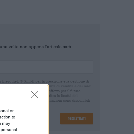
o una volta non appena l'articolo sarà
di Bierothek ® GmbH per la creazione e la gestione di
 e un controllo delle mie attività di vendita e dei miei
o in qualsiasi momento con effetto per il futuro
oca del consenso non pregiudica la liceità del
 della revoca. Ulteriori informazioni sono disponibili
sonal or
ection to
Registrati
ou may
 personal