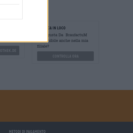
oratori
Verifica in loco
Mengen
È Progusta Da BraufactuM
?
Disponibile anche nella mia
filiale?
othek.de
Controlla ora
Metodi di pagamento