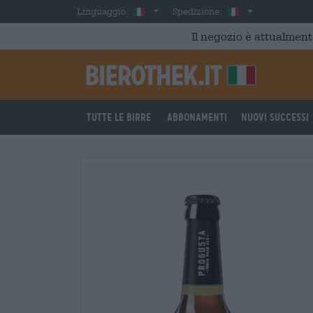
Skip to main content
Italian
Italia
Linguaggio:
Spedizione:
Il negozio è attualment
Tutte le birre
Abbonamenti
Nuovi successi