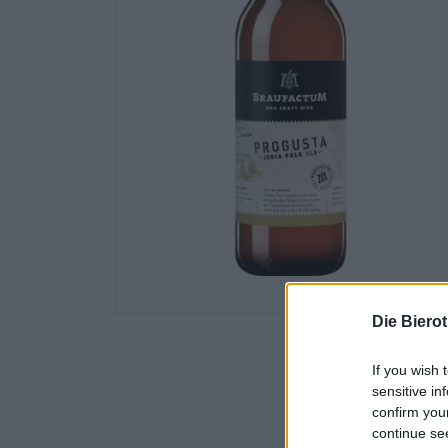
Die Biero
If you wish 
sensitive in
confirm you
continue se