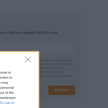
o una volta non appena l'articolo sarà
di Bierothek ® GmbH per la creazione e la gestione di
 e un controllo delle mie attività di vendita e dei miei
o in qualsiasi momento con effetto per il futuro
oca del consenso non pregiudica la liceità del
sonal or
 della revoca. Ulteriori informazioni sono disponibili
ection to
ou may
 personal
Registrati
out of the
 downstream
B’s List of
are
€ 0,32