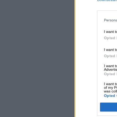
Persona
I want t
Opted 
I want t
Opted 
I want 
Advertis
Opted 
I want t
of my P
was col
Opted 