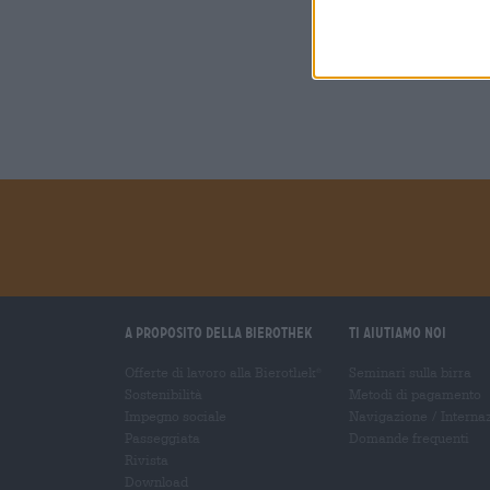
A proposito della Bierothek
Ti aiutiamo noi
Offerte di lavoro alla Bierothek
Seminari sulla birra
®
Sostenibilità
Metodi di pagamento
Impegno sociale
Navigazione
/
Interna
Passeggiata
Domande frequenti
Rivista
Download