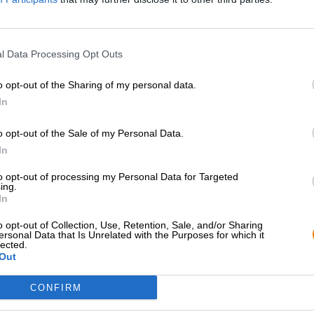
* I prezzi sono comprensivi di accisa
Descrizione
Informazioni
Recensioni
(0)
l Data Processing Opt Outs
o opt-out of the Sharing of my personal data.
Una bottiglia ciascuno
In
- Un dollaro forte
o opt-out of the Sale of my Personal Data.
- Kellerbier
In
- Helles
to opt-out of processing my Personal Data for Targeted
- Urpils
ing.
In
C’è anche una
brocca di terracotta
e un
apribottiglie
c
o opt-out of Collection, Use, Retention, Sale, and/or Sharing
ersonal Data that Is Unrelated with the Purposes for which it
lected.
Out
CONSULENZA GRATUITA SULLA
commercianti o rist
BIRRA
Du willst größere 
CONFIRM
günstiger einkaufen
Hai domande su questa birra?
Siamo qui per te.