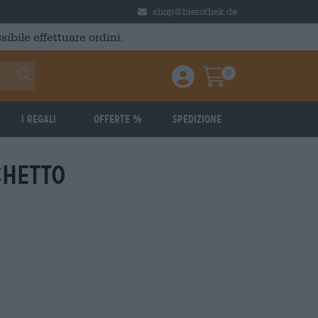
shop@bierothek.de
ibile effettuare ordini.
0
Einloggen / Anmelden
Warenkorb
I regali
Offerte %
Spedizione
chetto