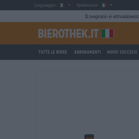
Skip to main content
Italian
Italia
Linguaggio:
Spedizione:
Il negozio è attualment
Tutte le birre
Abbonamenti
Nuovi successi