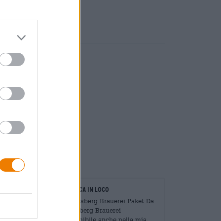
on manico in legno.
oratori
Verifica in loco
Mengen
È Karlsberg Brauerei Paket Da
?
Karlsberg Brauerei
Disponibile anche nella mia