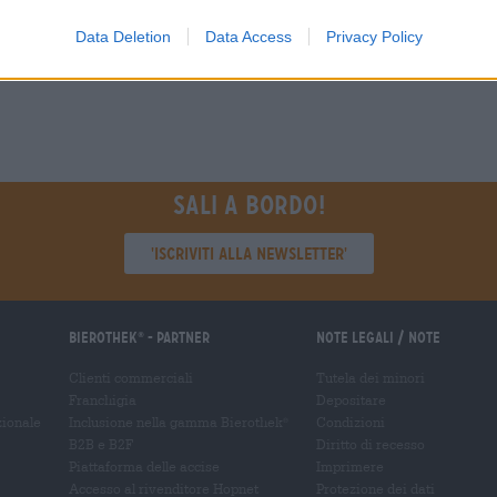
grosshandel@bier
shop@bierothek.de
Data Deletion
Data Access
Privacy Policy
Sali a bordo!
'Iscriviti alla newsletter'
Bierothek
- Partner
Note legali / Note
®
Clienti commerciali
Tutela dei minori
Franchigia
Depositare
zionale
Inclusione nella gamma Bierothek
Condizioni
®
B2B e B2F
Diritto di recesso
Piattaforma delle accise
Imprimere
Accesso al rivenditore Hopnet
Protezione dei dati