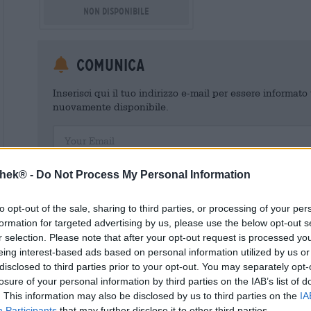
Non disponibile
Comunica
Inserisci qui il tuo indirizzo e-mail per essere informat
nuovamente disponibile.
Your Email
Acconsento al trattamento dei miei dati personali da parte 
thek® -
Do Not Process My Personal Information
un account cliente. Questo account cliente fornisce una panoramica
dati personali. Sono consapevole di poter revocare questo consens
inviando un'e-mail a shop@bierothek.de. La informiamo che la rev
to opt-out of the sale, sharing to third parties, or processing of your per
trattamento effettuato sulla base del suo consenso fino al momento
formation for targeted advertising by us, please use the below opt-out s
nel nostro
dichiarazione sulla protezione dei dati
r selection. Please note that after your opt-out request is processed y
eing interest-based ads based on personal information utilized by us or
disclosed to third parties prior to your opt-out. You may separately opt-
losure of your personal information by third parties on the IAB’s list of
. This information may also be disclosed by us to third parties on the
IA
* I prezzi sono comprensivi di IVA. Più
Navigazione
più
Deposit
Participants
that may further disclose it to other third parties.