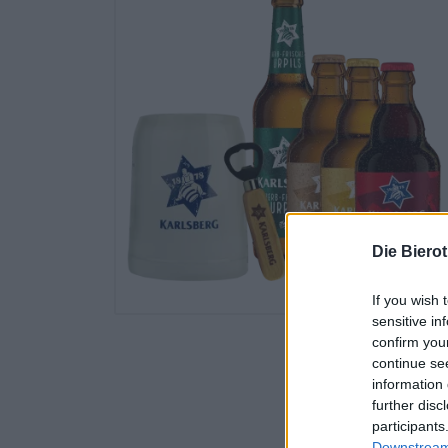
Die Biero
If you wish 
sensitive in
confirm you
continue se
information 
further disc
participants
Downstream 