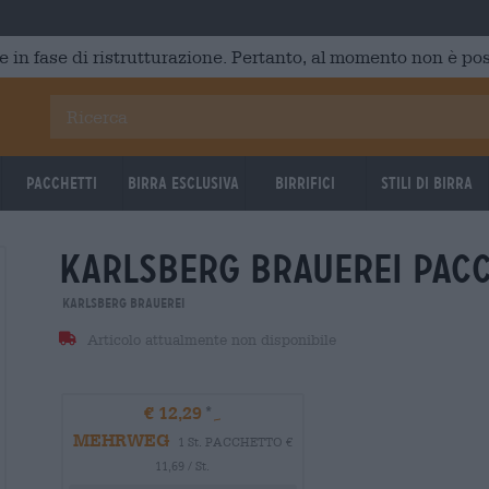
e in fase di ristrutturazione. Pertanto, al momento non è poss
Pacchetti
Birra Esclusiva
Birrifici
Stili di birra
karlsberg brauerei pac
Karlsberg Brauerei
Articolo attualmente non disponibile
€ 12,29
MEHRWEG
1 St. PACCHETTO €
11,69 / St.