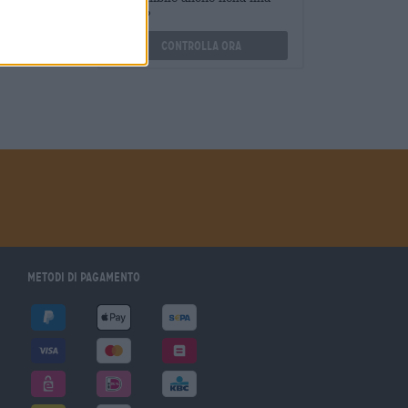
othek.de
filiale?
Controlla ora
Metodi di pagamento