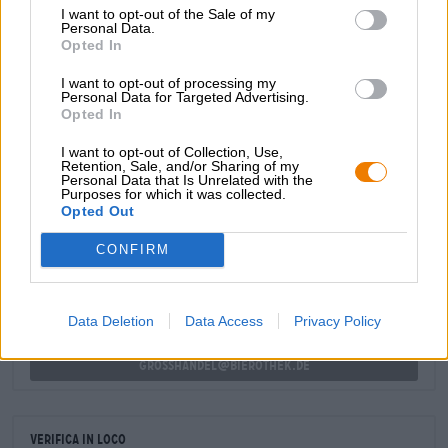
I want to opt-out of the Sale of my
biscotti appena sfornati e malto delicatamente tostato. Ciò
Personal Data.
rivela un corpo snello e leggero con un gusto elegante: il
Opted In
malto morbido cattura il palato con note di crosta di pane,
grano e paglia prima che il luppolo entri in azione e
I want to opt-out of processing my
arricchisca il gioco aromatico con una porzione di erba
Personal Data for Targeted Advertising.
Opted In
falciata, sottili agrumi e note croccanti. amarezza.
I want to opt-out of Collection, Use,
Retention, Sale, and/or Sharing of my
Personal Data that Is Unrelated with the
Purposes for which it was collected.
CONSULENZA GRATUITA SULLA BIRRA
Opted Out
Hai domande su questa birra? Siamo qui per te.
shop@bierothek.de
CONFIRM
commercianti o ristoratori
Data Deletion
Data Access
Privacy Policy
Du willst größere Mengen günstiger einkaufen?
grosshandel@bierothek.de
Verifica in loco