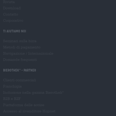
Rivista
Download
Contatto
Corporativo
Ti aiutiamo noi
Seminari sulla birra
Metodi di pagamento
Navigazione
/
Internazionale
Domande frequenti
Bierothek
- Partner
®
Clienti commerciali
Franchigia
Inclusione nella gamma Bierothek
®
B2B e B2F
Piattaforma delle accise
Accesso al rivenditore Hopnet