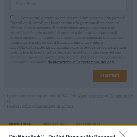
Acconsento al trattamento dei miei dati personali da parte di
Bierothek ® GmbH per la creazione e la gestione di un account
cliente. Questo account cliente fornisce una panoramica e un
controllo delle mie attività di vendita e dei miei dati personali.
Sono consapevole di poter revocare questo consenso in qualsiasi
momento con effetto per il futuro inviando un'e-mail a
shop@bierothek.de. La informiamo che la revoca del consenso non
pregiudica la liceità del trattamento effettuato sulla base del suo
consenso fino al momento della revoca. Ulteriori informazioni sono
disponibili nel nostro
dichiarazione sulla protezione dei dati
Registrati
* I prezzi sono comprensivi di IVA. Più
Navigazione
più
Depositare
€
0,08
* I prezzi sono comprensivi di accisa
Descrizione
Informazioni
Recensioni
(1)
Die Bierothek® -
Do Not Process My Personal