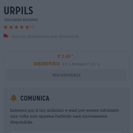
urpils
Karlsberg Brauerei
(1)
Articolo attualmente non disponibile
€ 2,49
MEHRWEG
0,33 L Bottiglia € 7,15 / L
Non disponibile
Comunica
Inserisci qui il tuo indirizzo e-mail per essere informato
una volta non appena l'articolo sarà nuovamente
disponibile.
Your Email