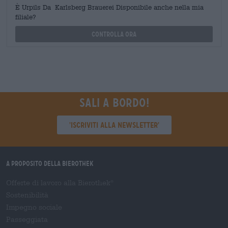
È Urpils Da Karlsberg Brauerei Disponibile anche nella mia
filiale?
Controlla ora
Sali a bordo!
'Iscriviti alla newsletter'
A proposito della Bierothek
Offerte di lavoro alla Bierothek
®
Sostenibilità
Impegno sociale
Passeggiata