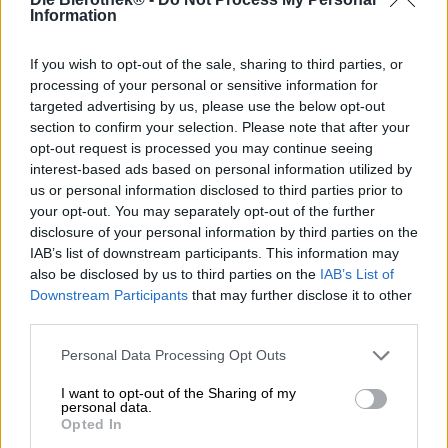
Information
La varietà di luppolo Magnum è un vero miracolo di gusto
e aroma. La pianta è stata incrociata da una varietà
If you wish to opt-out of the sale, sharing to third parties, or
tedesca e una americana e unisce le qualità di entrambi i
processing of your personal or sensitive information for
paesi in un'armoniosa simbiosi. Magnum è apprezzato per
targeted advertising by us, please use the below opt-out
il suo carattere chiaro e pulito. Il luppolo arricchisce il
section to confirm your selection. Please note that after your
gioco aromatico con note di pepe nero, noce moscata e
opt-out request is processed you may continue seeing
agrumi piccanti. Magnum offre anche una meravigliosa
interest-based ads based on personal information utilized by
amarezza che può arricchire molti stili di birra diversi e fa
us or personal information disclosed to third parties prior to
una dichiarazione intensa.
your opt-out. You may separately opt-out of the further
Magnum è la stella della UrPils di Karlsberg e modella il
disclosure of your personal information by third parties on the
profilo gustativo di questa birra pregiata. La classica
IAB’s list of downstream participants. This information may
viene prodotta secondo le rigide regole della legge
also be disclosed by us to third parties on the
IAB’s List of
tedesca sulla purezza e ha una gradazione alcolica
Downstream Participants
that may further disclose it to other
bevibile del 4,8% e 35 unità amare croccanti. Come molte
third parties.
altre birre della gamma Karlsberg, la UrPils ha già vinto
numerosi premi in concorsi internazionali.
Personal Data Processing Opt Outs
L'interpretazione di Karlsberg di una Pilsner si presenta
I want to opt-out of the Sharing of my
nel bicchiere in una tonalità dorata lucida e cristallina. Un
personal data.
profumo seducente sale dalla schiuma dai pori densi al
Opted In
naso e ti invita a prendere il primo sorso con note di