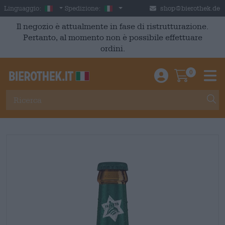
Skip to main content
Italian
Italia
Linguaggio:
Spedizione:
shop@bierothek.de
Il negozio è attualmente in fase di ristrutturazione.
Pertanto, al momento non è possibile effettuare
ordini.
0
Einloggen / An
Warenkor
M