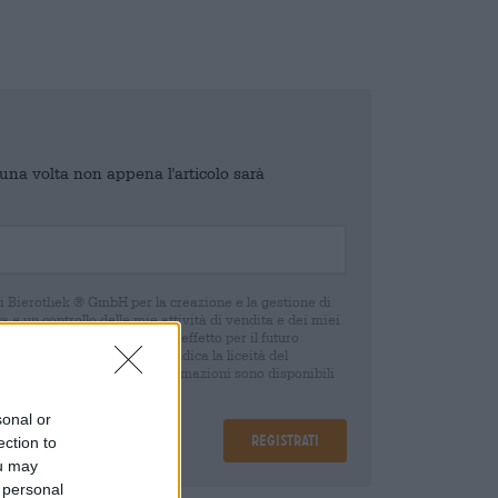
o una volta non appena l'articolo sarà
di Bierothek ® GmbH per la creazione e la gestione di
 e un controllo delle mie attività di vendita e dei miei
o in qualsiasi momento con effetto per il futuro
oca del consenso non pregiudica la liceità del
 della revoca. Ulteriori informazioni sono disponibili
sonal or
Registrati
ection to
ou may
 personal