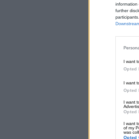
information 
further disc
participants
Downstream 
Persona
I want t
Opted 
I want t
Opted 
I want 
Advertis
Opted 
I want t
of my P
was col
Opted 