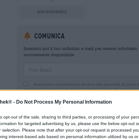
/ L
Non disponibile
Comunica
Inserisci qui il tuo indirizzo e-mail per essere informat
nuovamente disponibile.
Your Email
Acconsento al trattamento dei miei dati personali da parte 
un account cliente. Questo account cliente fornisce una panoramica
dati personali. Sono consapevole di poter revocare questo consens
inviando un'e-mail a shop@bierothek.de. La informiamo che la rev
thek® -
Do Not Process My Personal Information
trattamento effettuato sulla base del suo consenso fino al momento
nel nostro
dichiarazione sulla protezione dei dati
to opt-out of the sale, sharing to third parties, or processing of your per
formation for targeted advertising by us, please use the below opt-out s
r selection. Please note that after your opt-out request is processed y
eing interest-based ads based on personal information utilized by us or