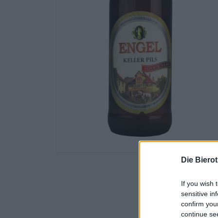
Die Biero
If you wish 
sensitive in
confirm you
continue se