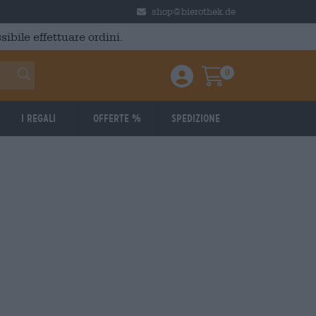
shop@bierothek.de
ibile effettuare ordini.
0
Einloggen / Anmelden
Warenkorb
I regali
Offerte %
Spedizione