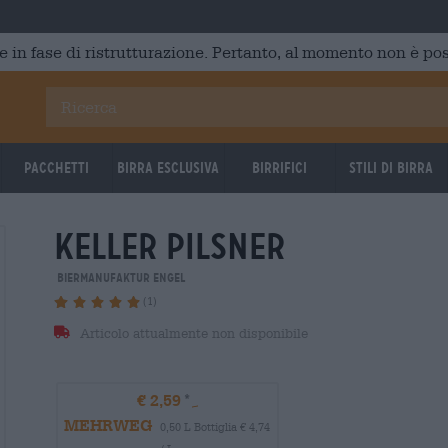
e in fase di ristrutturazione. Pertanto, al momento non è poss
Pacchetti
Birra Esclusiva
Birrifici
Stili di birra
keller Pilsner
Biermanufaktur Engel
(1)
Articolo attualmente non disponibile
€ 2,59
MEHRWEG
0,50 L Bottiglia € 4,74