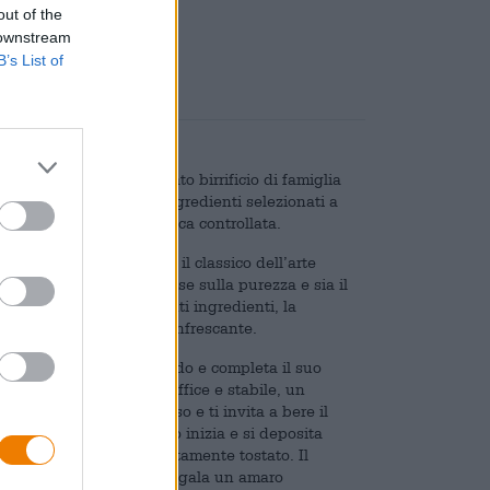
out of the
are
€ 0,15
 downstream
B’s List of
semplici. Il pluripremiato birrificio di famiglia
izionali, realizzate con ingredienti selezionati a
te in agricoltura biologica controllata.
lla pregiata Kellerpils: il classico dell’arte
fiche della legge bavarese sulla purezza e sia il
. Oltre ai suoi eccellenti ingredienti, la
ttere aspro, piccante e rinfrescante.
mbrato naturalmente torbido e completa il suo
uma. Dallo splendore soffice e stabile, un
rate al sole sale al naso e ti invita a bere il
na nota rotonda di malto inizia e si deposita
e cremoso e grano delicatamente tostato. Il
i agrumi e fiori estivi, regala un amaro