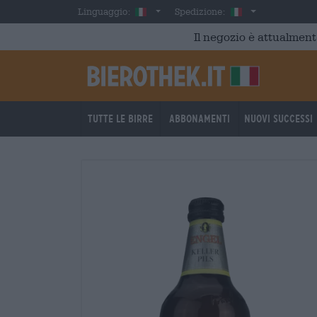
Skip to main content
Italian
Italia
Linguaggio:
Spedizione:
Il negozio è attualment
Tutte le birre
Abbonamenti
Nuovi successi