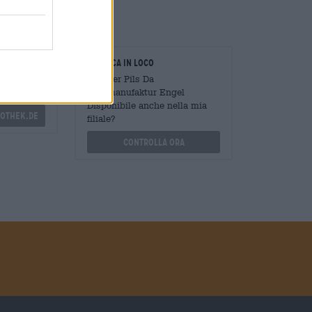
oratori
Verifica in loco
Mengen
È Keller Pils Da
?
Biermanufaktur Engel
Disponibile anche nella mia
othek.de
filiale?
Controlla ora