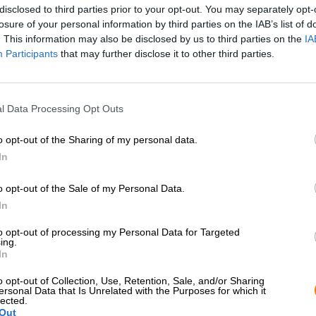
disclosed to third parties prior to your opt-out. You may separately opt-
* I prezzi sono comprensivi di IVA. Più
Navigazione
più
Deposit
* I prezzi sono comprensivi di accisa
losure of your personal information by third parties on the IAB’s list of
. This information may also be disclosed by us to third parties on the
IA
Participants
that may further disclose it to other third parties.
Descrizione
Informazioni
Recensioni
(1)
l Data Processing Opt Outs
Il produttore di birra Engel offre un’ampia gamma di birre 
celebra le sue radici con birre artigianali, gustose e trad
o opt-out of the Sharing of my personal data.
mano. Molte birre sono costituite da materie prime coltiva
In
Questo vale, ad esempio, per il luppolo e il malto d’orzo de
birraria tedesca viene prodotto secondo le rigorose speci
o opt-out of the Sale of my Personal Data.
grano che il luppolo provengono da coltivazioni biologiche
In
Kellerpils colpisce per la sua forte amarezza e il suo cara
to opt-out of processing my Personal Data for Targeted
La Kellerpils di Engel scorre nel bicchiere in un tono a
ing.
aspetto attraente con un’impressionante schiuma di schi
In
delizioso profumo di luppolo verde e scorze di agrumi matu
primo sorso.La bevanda iniziale rivela un corpo snello. U
o opt-out of Collection, Use, Retention, Sale, and/or Sharing
ersonal Data that Is Unrelated with the Purposes for which it
sulla lingua con fini note di pane appena sfornato, miel
lected.
luppolo prosegue dal piede e, oltre alle note armoniose d
Out