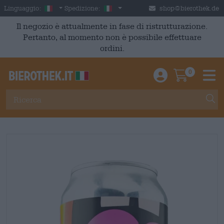
Skip to main content
Italian
Italia
Linguaggio:
Spedizione:
shop@bierothek.de
Il negozio è attualmente in fase di ristrutturazione.
Pertanto, al momento non è possibile effettuare
ordini.
0
Einloggen / An
Warenkor
M