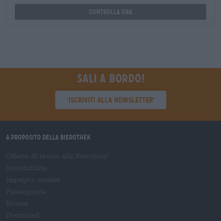
Controlla ora
Sali a bordo!
'Iscriviti alla newsletter'
A proposito della Bierothek
Offerte di lavoro alla Bierothek
®
Sostenibilità
Impegno sociale
Passeggiata
Rivista
Download