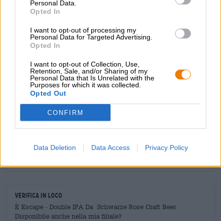
Personal Data.
Dorato e meravigliosamente fruttato: cosa si può volere di
Opted In
più?
I want to opt-out of processing my
Personal Data for Targeted Advertising.
Opted In
I want to opt-out of Collection, Use,
Retention, Sale, and/or Sharing of my
CONSULENZA GRATUITA SULLA BIRRA
Personal Data that Is Unrelated with the
Purposes for which it was collected.
Hai domande su questa birra? Siamo qui per te.
Opted Out
shop@bierothek.de
CONFIRM
commercianti o ristoratori
Du willst größere Mengen günstiger einkaufen?
Data Deletion
Data Access
Privacy Policy
grosshandel@bierothek.de
Verifica in loco
È Escape - Double IPA Da Schwarze Rose Craft Beer
Disponibile anche nella mia filiale?