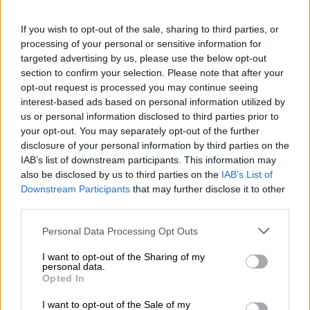
ogni volta che ci troviamo di fronte a un evento stressante
o potenzialmente pericoloso. Nel giro di una frazione di
If you wish to opt-out of the sale, sharing to third parties, or
secondo, il nostro cervello valuta la situazione e decide se
processing of your personal or sensitive information for
siamo in grado di gestirla oppure no. Mette il corpo in uno
targeted advertising by us, please use the below opt-out
stato di prontezza a combattere con una carica di
section to confirm your selection. Please note that after your
adrenalina se la valutazione della propria superiorità è
opt-out request is processed you may continue seeing
positiva, altrimenti ci dà il segnale di fuga.
interest-based ads based on personal information utilized by
Una situazione che si spera non ti dia la scelta tra
us or personal information disclosed to third parties prior to
combattere o fuggire è la Double India Pale Ale Escape.
your opt-out. You may separately opt-out of the further
La birra della casa Schwarze Rose ha già nel nome la
disclosure of your personal information by third parties on the
parola "scape", ma ha un carattere più allettante. Il
IAB’s list of downstream participants. This information may
potente DIPA costruisce il suo carattere accattivante su
also be disclosed by us to third parties on the
IAB’s List of
una manciata di ingredienti straordinari: la combinazione
Downstream Participants
that may further disclose it to other
di cereali comprende malto Pilsner e alcuni prodotti con
third parties.
grano e bucce. Il lievito utilizzato proviene dalla cultura
Conan ed è noto per esaltare le componenti fruttate del
Personal Data Processing Opt Outs
luppolo. Inoltre, la birra è stata luppolata a freddo con le
varietà Sabro, Nelson Sauvin e Amarillo, conferendole un
I want to opt-out of the Sharing of my
personal data.
aroma extra-succoso. I birrai chiamano affettuosamente il
Opted In
loro lavoro “juicy sipper” e descrivono perfettamente la
natura estremamente beverina della birra.
I want to opt-out of the Sale of my