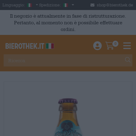
Skip to main content
Italian
Italia
Linguaggio:
Spedizione:
shop@bierothek.de
Il negozio è attualmente in fase di ristrutturazione.
Pertanto, al momento non è possibile effettuare
ordini.
0
Einloggen / An
Warenkor
M