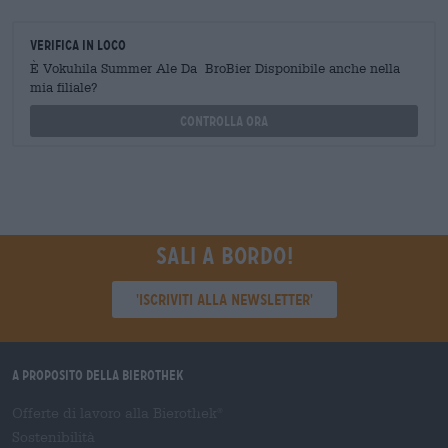
Verifica in loco
È Vokuhila Summer Ale Da BroBier Disponibile anche nella
mia filiale?
Controlla ora
Sali a bordo!
'Iscriviti alla newsletter'
A proposito della Bierothek
Offerte di lavoro alla Bierothek
®
Sostenibilità