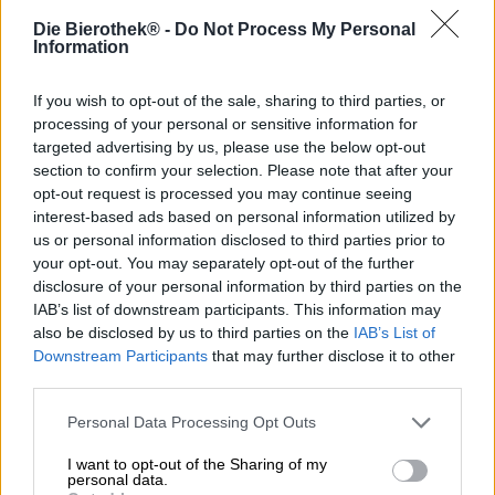
0,50 Litro Bottiglia
Die Bierothek® -
Do Not Process My Personal
Information
Brauerei
BroBier
If you wish to opt-out of the sale, sharing to third parties, or
processing of your personal or sensitive information for
Tessera Bierothek®
targeted advertising by us, please use the below opt-out
10315012
section to confirm your selection. Please note that after your
Peso
opt-out request is processed you may continue seeing
0.5kg(0.88kg con imballaggio)
interest-based ads based on personal information utilized by
Depositare
us or personal information disclosed to third parties prior to
€ 0.08
your opt-out. You may separately opt-out of the further
disclosure of your personal information by third parties on the
LMIV
Operatore responsabile del settore alimentare (UE)
IAB’s list of downstream participants. This information may
BroBier UG (haftungsbeschränkt), Im Grund 7, 96182
also be disclosed by us to third parties on the
IAB’s List of
Reckendorf Deutschland(DE)
Downstream Participants
that may further disclose it to other
Bierregion
third parties.
Deutschland
Personal Data Processing Opt Outs
Stile birra
birre inglesi/americane
I want to opt-out of the Sharing of my
personal data.
Raccomandazione gastronomica