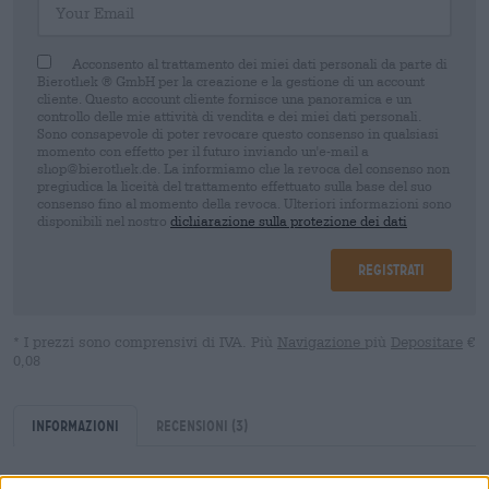
Acconsento al trattamento dei miei dati personali da parte di
Bierothek ® GmbH per la creazione e la gestione di un account
cliente. Questo account cliente fornisce una panoramica e un
controllo delle mie attività di vendita e dei miei dati personali.
Sono consapevole di poter revocare questo consenso in qualsiasi
momento con effetto per il futuro inviando un'e-mail a
shop@bierothek.de. La informiamo che la revoca del consenso non
pregiudica la liceità del trattamento effettuato sulla base del suo
consenso fino al momento della revoca. Ulteriori informazioni sono
disponibili nel nostro
dichiarazione sulla protezione dei dati
Registrati
* I prezzi sono comprensivi di IVA. Più
Navigazione
più
Depositare
€
0,08
Informazioni
Recensioni
(3)
Contenuto