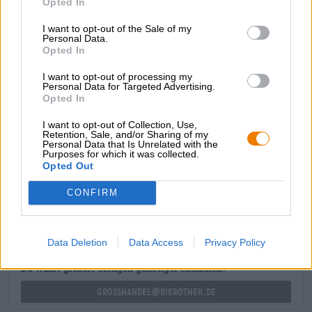
Opted In
Avviatore
: Birre leggere: insalata fresca / Birre scure: zuppa
di lenticchie
Portata principale
: Birre chiare: fritture di pesce / Birre scure:
I want to opt-out of the Sale of my
piatti di selvaggina
Personal Data.
Dessert
: Birre leggere: muffin alla frutta / Birre scure: torta al
Opted In
cioccolato
I want to opt-out of processing my
Gradazione alcolica
Personal Data for Targeted Advertising.
5 % vol
Opted In
Ingredienti
I want to opt-out of Collection, Use,
Acqua, malto
d'orzo
, luppolo, lievito
Retention, Sale, and/or Sharing of my
Personal Data that Is Unrelated with the
Purposes for which it was collected.
Opted Out
CONSULENZA GRATUITA SULLA BIRRA
Hai domande su questa birra? Siamo qui per te.
CONFIRM
shop@bierothek.de
Data Deletion
Data Access
Privacy Policy
commercianti o ristoratori
Du willst größere Mengen günstiger einkaufen?
grosshandel@bierothek.de