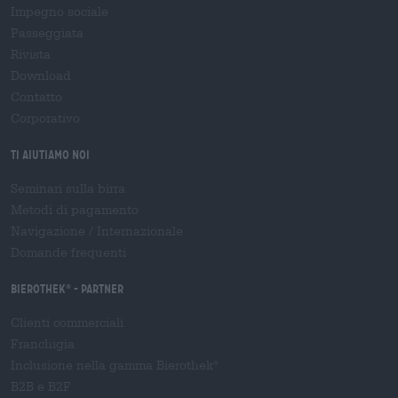
Impegno sociale
Passeggiata
Rivista
Download
Contatto
Corporativo
Ti aiutiamo noi
Seminari sulla birra
Metodi di pagamento
Navigazione
/
Internazionale
Domande frequenti
Bierothek
- Partner
®
Clienti commerciali
Franchigia
Inclusione nella gamma Bierothek
®
B2B e B2F