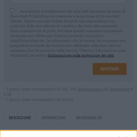
Acconsento al trattamento dei miei dati personali da parte di
Bierothek ® GmbH per la creazione e la gestione di un account
cliente. Questo account cliente fornisce una panoramica e un
controllo delle mie attività di vendita e dei miei dati personali.
Sono consapevole di poter revocare questo consenso in qualsiasi
momento con effetto per il futuro inviando un'e-mail a
shop@bierothek.de. La informiamo che la revoca del consenso non
pregiudica la liceità del trattamento effettuato sulla base del suo
consenso fino al momento della revoca. Ulteriori informazioni sono
disponibili nel nostro
dichiarazione sulla protezione dei dati
Registrati
* I prezzi sono comprensivi di IVA. Più
Navigazione
più
Depositare
€
0,08
* I prezzi sono comprensivi di accisa
Descrizione
Informazioni
Recensioni
(0)