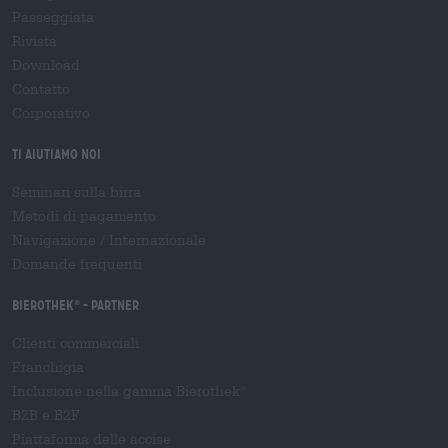
Passeggiata
Rivista
Download
Contatto
Corporativo
Ti aiutiamo noi
Seminari sulla birra
Metodi di pagamento
Navigazione
/
Internazionale
Domande frequenti
Bierothek
- Partner
®
Clienti commerciali
Franchigia
Inclusione nella gamma Bierothek
®
B2B e B2F
Piattaforma delle accise