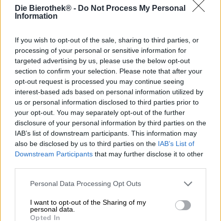
La Duke è una birra molto speciale nell'assortimento dei
Die Bierothek® -
Do Not Process My Personal
birrifici collettivi di Friburgo. È stata prodotta in onore
Information
della magnifica cattedrale di Friburgo. L'edificio gotico è il
simbolo di Friburgo e nel 2020 festeggia il suo 900°
If you wish to opt-out of the sale, sharing to third parties, or
anniversario. Per questo anniversario festivo il team dei
processing of your personal or sensitive information for
birrai di Friburgo ha ideato una speciale birra da festa con
targeted advertising by us, please use the below opt-out
la quale potrete brindare alla Cattedrale di Nostra
section to confirm your selection. Please note that after your
Signora.
opt-out request is processed you may continue seeing
L'ispirazione è stata la Foresta Nera, che si trova non
interest-based ads based on personal information utilized by
lontano da Friburgo, al confine con la Francia. D'estate gli
us or personal information disclosed to third parties prior to
alberi maestosi offrono un'ombra meravigliosa, l'aria fresca
your opt-out. You may separately opt-out of the further
e fresca del bosco soffia sul terreno coperto di muschio e
disclosure of your personal information by third parties on the
di notte è così buio che è meglio non fare un'escursione
IAB’s list of downstream participants. This information may
notturna senza torcia.
also be disclosed by us to third parties on the
IAB’s List of
Downstream Participants
that may further disclose it to other
Anche la birra risultante da questi sforzi è scura, fresca e
third parties.
speziata. Duke è una IPA scura che scorre nel bicchiere in
un ricco marrone intenso. Una schiuma cremosa color
Personal Data Processing Opt Outs
nocciola corona la birra ed emana un profumo delicato
composto da malto tostato e luppolo fruttato. L'assaggio
I want to opt-out of the Sharing of my
iniziale presenta un corpo deciso con un gusto
personal data.
Opted In
delicatamente equilibrato. Un fresco bouquet di luppolo