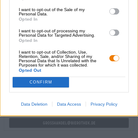
sboccia su un morbido letto di malto. Sulla lingua, questa
I want to opt-out of the Sale of my
simbiosi si manifesta negli aromi di morbido caramello,
Personal Data.
malto tostato, resina di pino speziata e luppolo floreale.
Opted In
Un'amarezza frizzante completa abilmente l'esperienza del
bere.
I want to opt-out of processing my
Personal Data for Targeted Advertising.
Alziamo i calici alla Cattedrale di Friburgo e beviamo un
Opted In
bel Duca per altri 900 anni!
I want to opt-out of Collection, Use,
Retention, Sale, and/or Sharing of my
Personal Data that Is Unrelated with the
Purposes for which it was collected.
Opted Out
CONSULENZA GRATUITA SULLA BIRRA
Hai domande su questa birra? Siamo qui per te.
CONFIRM
shop@bierothek.de
Data Deletion
Data Access
Privacy Policy
commercianti o ristoratori
Du willst größere Mengen günstiger einkaufen?
grosshandel@bierothek.de