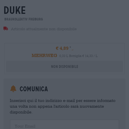
duke
Braukollektiv Freiburg
Articolo attualmente non disponibile
€ 4,89
MEHRWEG
0,33 L Bottiglia € 14,33 / L
Non disponibile
Comunica
Inserisci qui il tuo indirizzo e-mail per essere informato
una volta non appena l'articolo sarà nuovamente
disponibile.
Your Email