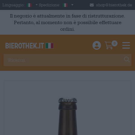
Skip to main content
Italian
Italia
Linguaggio:
Spedizione:
shop@bierothek.de
Il negozio è attualmente in fase di ristrutturazione.
Pertanto, al momento non è possibile effettuare
ordini.
0
Einloggen / An
Warenkor
M