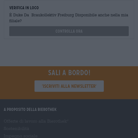
Verifica in loco
È Duke Da Braukollektiv Freiburg Disponibile anche nella mia
filiale?
Controlla ora
Sali a bordo!
'Iscriviti alla newsletter'
A proposito della Bierothek
Offerte di lavoro alla Bierothek
®
Sostenibilità
Impegno sociale