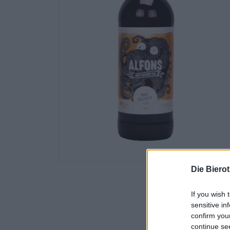
Die Biero
If you wish 
sensitive in
confirm you
continue se