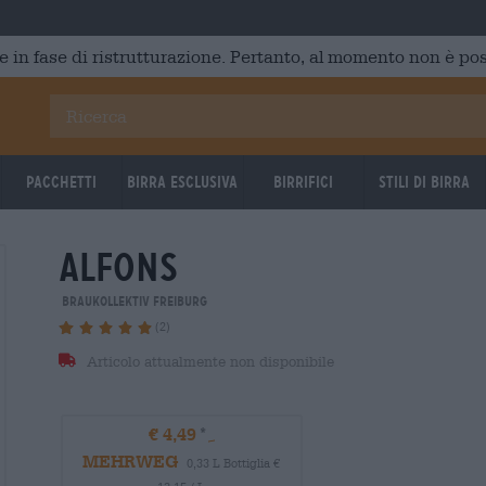
e in fase di ristrutturazione. Pertanto, al momento non è poss
Pacchetti
Birra Esclusiva
Birrifici
Stili di birra
alfons
Braukollektiv Freiburg
(2)
Articolo attualmente non disponibile
€ 4,49
MEHRWEG
0,33 L Bottiglia €