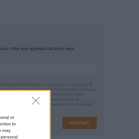
o una volta non appena l'articolo sarà
di Bierothek ® GmbH per la creazione e la gestione di
 e un controllo delle mie attività di vendita e dei miei
o in qualsiasi momento con effetto per il futuro
oca del consenso non pregiudica la liceità del
 della revoca. Ulteriori informazioni sono disponibili
sonal or
Registrati
ection to
ou may
 personal