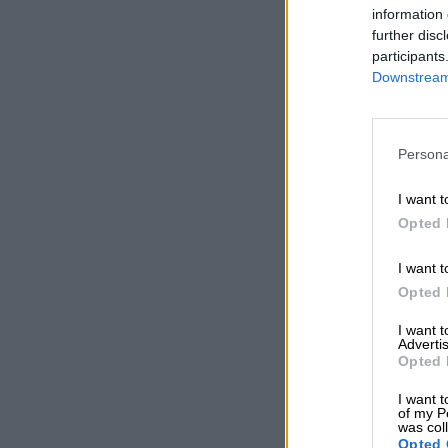
information 
further disc
participants
Downstream 
Persona
I want t
Opted 
I want t
Opted 
I want 
Advertis
Opted 
I want t
of my P
was col
Opted 