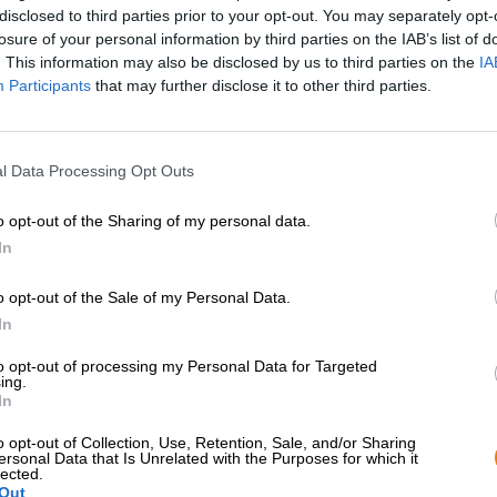
disclosed to third parties prior to your opt-out. You may separately opt-
* I prezzi sono comprensivi di IVA. Più
Navigazione
più
Deposit
* I prezzi sono comprensivi di accisa
losure of your personal information by third parties on the IAB’s list of
. This information may also be disclosed by us to third parties on the
IA
Participants
that may further disclose it to other third parties.
Descrizione
Informazioni
Recensioni
(2)
l Data Processing Opt Outs
Immagina: equipaggiato con boccaglio, maschera subacque
onde di una barriera corallina che brilla di colori vivaci
o opt-out of the Sharing of my personal data.
sospettare nulla, guardi dietro una formazione corallina
In
direttamente negli occhi un polipo, sconvolto. Se non 
calamaro scioccato è Alfons. Il personaggio del titolo d
fissa l'etichetta con gli occhi spalancati - come se avess
o opt-out of the Sale of my Personal Data.
la strana specie umana in costume da bagno colorato e co
In
Tuttavia, se si supera lo shock del primo contatto, Alfon
to opt-out of processing my Personal Data for Targeted
aspirante di innumerevoli ventose e la potenza fruttata di 
ing.
papille gustative e rimane nella nostra memoria. La Ne
In
versione leggera, friabile e friabile del suo genere e si 
o opt-out of Collection, Use, Retention, Sale, and/or Sharing
un fruttato meravigliosamente rinfrescante. Tre diversi 
ersonal Data that Is Unrelated with the Purposes for which it
aromi del luppolo e bilanciano idealmente l'amarezza. A
lected.
dopo la prima bottiglia viene voglia di aprire subito la s
Out