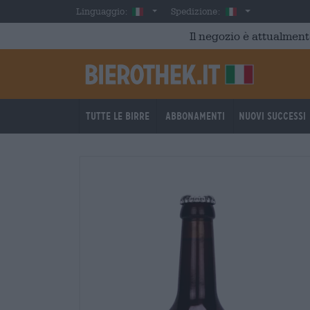
Skip to main content
Italian
Italia
Linguaggio:
Spedizione:
Il negozio è attualment
Tutte le birre
Abbonamenti
Nuovi successi