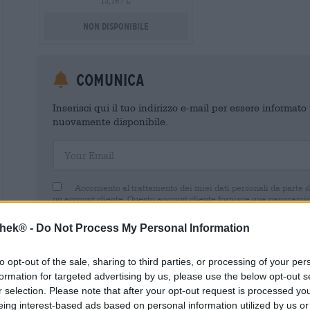
13,15 / L
Non disponibile
Comunica
Inserisci qui il tuo indirizzo e-mail per essere informat
nuovamente disponibile.
Your Email
Acconsento al trattamento dei miei dati personali da parte 
un account cliente. Questo account cliente fornisce una panoramica
dati personali. Sono consapevole di poter revocare questo consens
inviando un'e-mail a shop@bierothek.de. La informiamo che la rev
thek® -
Do Not Process My Personal Information
trattamento effettuato sulla base del suo consenso fino al momento
nel nostro
dichiarazione sulla protezione dei dati
to opt-out of the sale, sharing to third parties, or processing of your per
formation for targeted advertising by us, please use the below opt-out s
r selection. Please note that after your opt-out request is processed y
eing interest-based ads based on personal information utilized by us or