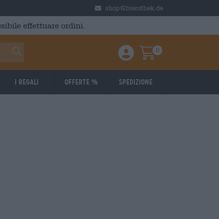
shop@bierothek.de
ibile effettuare ordini.
0
Einloggen / Anmelden
Warenkorb
I regali
Offerte %
Spedizione