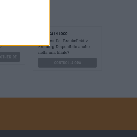
!
oratori
Verifica in loco
Mengen
È Alfons Da Braukollektiv
?
Freiburg Disponibile anche
nella mia filiale?
othek.de
Controlla ora