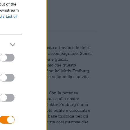
out of the
are
€ 0,08
 downstream
B’s List of
a e pinne, remi rilassato attraverso le dolci
. Banchi di pesci colorati ti accompagnano. Senza
 particolarmente magnifica e guardi
lo sapessimo meglio, diremmo che questo
ella New England IPA di Braukollektiv Freiburg
e appena visto per la prima volta nella sua vita
n il viso da boccaglio.
s si rivela un amico leale. Con la potenza
tre tipi di luppolo, si attacca alle nostre
w England IPA di Braukollektiv Freiburg è una
presenta con note di luppolo pulite e croccanti e
tipi di malto formano una base morbida per gli
lfons è una bomba alla frutta così gustosa che
uccessiva.