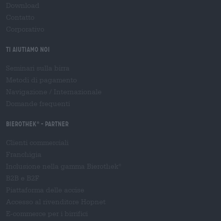
Download
Contatto
Corporativo
Ti aiutiamo noi
Seminari sulla birra
Metodi di pagamento
Navigazione
/
Internazionale
Domande frequenti
Bierothek
- Partner
®
Clienti commerciali
Franchigia
Inclusione nella gamma Bierothek
®
B2B e B2F
Piattaforma delle accise
Accesso al rivenditore Hopnet
E-commerce per i birrifici