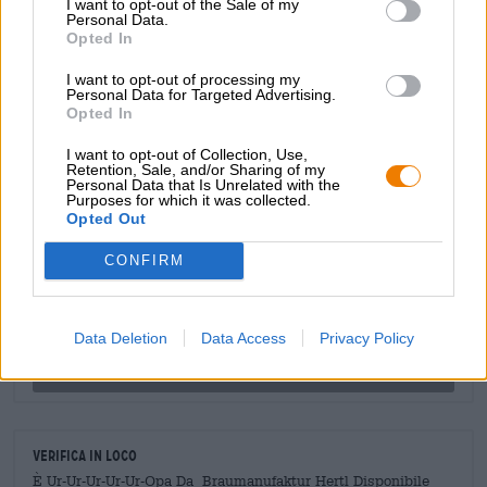
I want to opt-out of the Sale of my
collaborazione con il panificio naturale Oppel e prodotta
Personal Data.
Opted In
con molto pane al malto. Questo vecchio stile di birra è
stato dimenticato e ora sta vivendo un po’ di rinascita. Si
I want to opt-out of processing my
ripropone anche il pane che altrimenti finirebbe nella
Personal Data for Targeted Advertising.
spazzatura.
Opted In
I want to opt-out of Collection, Use,
Retention, Sale, and/or Sharing of my
Personal Data that Is Unrelated with the
CONSULENZA GRATUITA SULLA BIRRA
Purposes for which it was collected.
Opted Out
Hai domande su questa birra? Siamo qui per te.
shop@bierothek.de
CONFIRM
commercianti o ristoratori
Data Deletion
Data Access
Privacy Policy
Du willst größere Mengen günstiger einkaufen?
grosshandel@bierothek.de
Verifica in loco
È Ur-Ur-Ur-Ur-Ur-Opa Da Braumanufaktur Hertl Disponibile