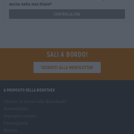
anche nella mia filiale?
Controlla ora
Sali a bordo!
'Iscriviti alla newsletter'
A proposito della Bierothek
Offerte di lavoro alla Bierothek
®
Sostenibilità
Impegno sociale
Passeggiata
Rivista