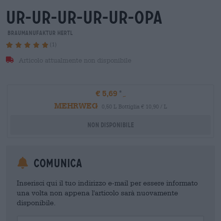
ur-ur-ur-ur-ur-opa
Braumanufaktur Hertl
(1)
Articolo attualmente non disponibile
€ 5,69
MEHRWEG
0,50 L Bottiglia € 10,90 / L
Non disponibile
Comunica
Inserisci qui il tuo indirizzo e-mail per essere informato
una volta non appena l'articolo sarà nuovamente
disponibile.
Your Email