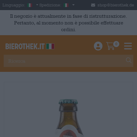
Skip to main content
Italian
Italia
Linguaggio:
Spedizione:
shop@bierothek.de
Il negozio è attualmente in fase di ristrutturazione.
Pertanto, al momento non è possibile effettuare
ordini.
0
Einloggen / An
Warenkor
M