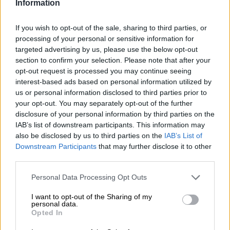
Information
C’è una vera sensazione dietro questa birra: il mastro
birraio Hertl ha sfogliato gli album fotografici della sua
If you wish to opt-out of the sale, sharing to third parties, or
famiglia e ha fatto molte ricerche genealogiche per trovare
processing of your personal or sensitive information for
alla fine la primissima Hertl produttrice di birra.
targeted advertising by us, please use the below opt-out
section to confirm your selection. Please note that after your
Il birraio Herttel visse nella Norimberga medievale e
opt-out request is processed you may continue seeing
perseguì diligentemente la sua arte. Come facciamo a
interest-based ads based on personal information utilized by
saperlo? David Hertl rintracciò il suo presunto antenato
us or personal information disclosed to third parties prior to
nel libro di casa di Mendel. Questo documento è
your opt-out. You may separately opt-out of the further
composto da diversi volumi e contiene tutti i membri della
disclosure of your personal information by third parties on the
Casa dei Dodici Fratelli in parole e immagini. L’antenato
IAB’s list of downstream participants. This information may
dell’odierno Hertel può essere visto preparare la birra al
also be disclosed by us to third parties on the
IAB’s List of
bollitore, mescolare la paletta e preparare un ottimo
Downstream Participants
that may further disclose it to other
infuso. Non esiste alcuna prova genetica che l’Herttel di
third parties.
Norimberga sia effettivamente imparentato con David, ma
la somiglianza nell’aspetto e nella passione per la birra
Personal Data Processing Opt Outs
non può essere negata. Per questo il mastro birraio Hertl
chiamò subito Herttel il suo bis-bis-bis-bis-bis-bisnonno e
I want to opt-out of the Sharing of my
gli dedicò una birra, come fa con tutti i membri della sua
personal data.
famiglia.
Opted In
Ur-Great-Great-Ur-Ut-Opa è una birra al pane creata in