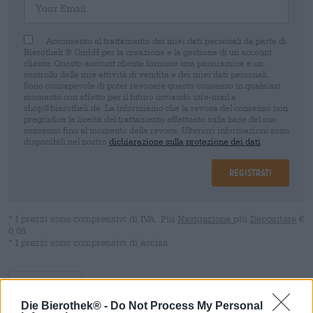
Acconsento al trattamento dei miei dati personali da parte di
Bierothek ® GmbH per la creazione e la gestione di un account
cliente. Questo account cliente fornisce una panoramica e un
controllo delle mie attività di vendita e dei miei dati personali.
Sono consapevole di poter revocare questo consenso in qualsiasi
momento con effetto per il futuro inviando un'e-mail a
shop@bierothek.de. La informiamo che la revoca del consenso non
pregiudica la liceità del trattamento effettuato sulla base del suo
consenso fino al momento della revoca. Ulteriori informazioni sono
disponibili nel nostro
dichiarazione sulla protezione dei dati
Registrati
* I prezzi sono comprensivi di IVA. Più
Navigazione
più
Depositare
€
0,08
* I prezzi sono comprensivi di accisa
Descrizione
Informazioni
Recensioni
(1)
Die Bierothek® -
Do Not Process My Personal