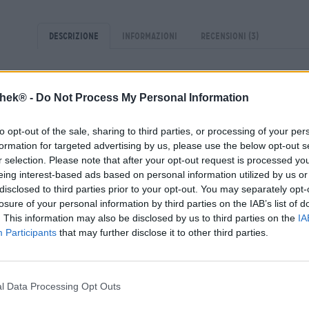
Descrizione
Informazioni
Recensioni
(3)
Chiunque pensi ad un gadget a base di birra per hostes
thek® -
Do Not Process My Personal Information
“Beer Flight Set Craft Master” rimarrà sorpreso. Il set di
per il prossimo volo a lungo raggio, ma un set per la deg
to opt-out of the sale, sharing to third parties, or processing of your per
Con questo set la prossima degustazione di birra con i tu
formation for targeted advertising by us, please use the below opt-out s
bicchieri da degustazione garantiscono un piacere ottimal
r selection. Please note that after your opt-out request is processed y
degustazione garantisce un’atmosfera professionale, anc
eing interest-based ads based on personal information utilized by us or
Grazie alla rivoluzione della birra artigianale non sarà p
disclosed to third parties prior to your opt-out. You may separately opt-
provare eccezionali specialità birrarie. Basta un acquist
losure of your personal information by third parties on the IAB’s list of
Bierothek
per avere più che sufficienti opzioni per un’a
®
. This information may also be disclosed by us to third parties on the
IA
concedete anche il Beer Flight Set Craft Master della Bi
Participants
that may further disclose it to other third parties.
birra direttamente a casa vostra.
Che si tratti del prossimo compleanno, anniversario, ser
fine del lunedì, il Beer Flight Set Craft Master garantisc
l Data Processing Opt Outs
piacere della birra a un livello superiore!