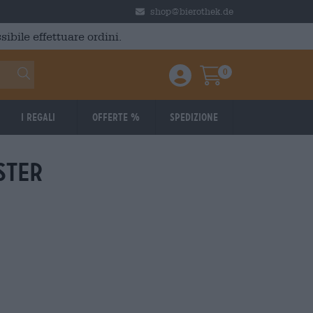
shop@bierothek.de
ibile effettuare ordini.
0
Einloggen / Anmelden
Warenkorb
I regali
Offerte %
Spedizione
ster