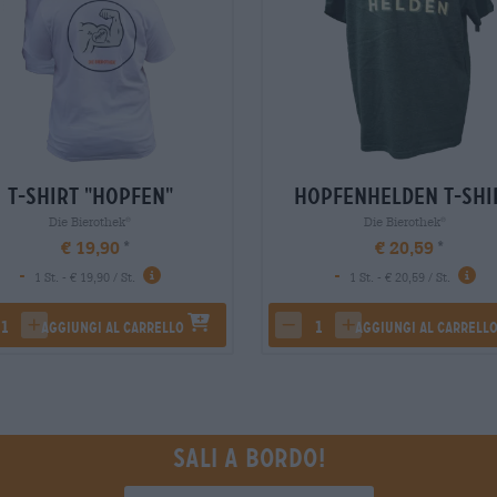
T-Shirt "Hopfen"
Hopfenhelden T-Shi
Die Bierothek
Die Bierothek
®
®
€ 19,90
€ 20,59
-
-
1 St. - € 19,90 / St.
1 St. - € 20,59 / St.
Aggiungi al carrello
Aggiungi al carrell
rease quantity
increase quantity
decrease quantity
increase quantity
Sali a bordo!