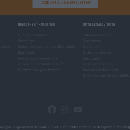
'Iscriviti alla newsletter'
Bierothek
- Partner
Note legali / Note
®
Clienti commerciali
Tutela dei minori
Franchigia
Depositare
zionale
Inclusione nella gamma Bierothek
Condizioni
®
B2B e B2F
Diritto di recesso
Piattaforma delle accise
Imprimere
Accesso al rivenditore Hopnet
Protezione dei dati
E-commerce per i birrifici
Recensioni dei clienti
Dichiarazione di accessibilit
ido per la spedizione tramite Bierothek
e tutti i birrifici partecipanti al marke
®