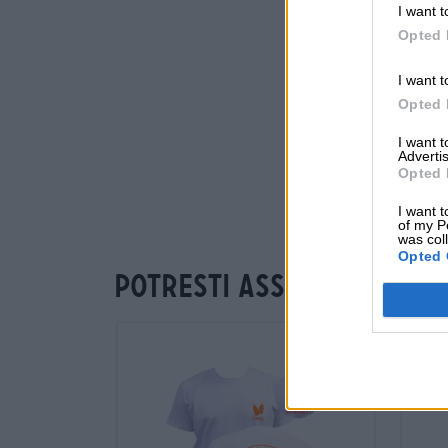
I want t
Opted 
I want t
Opted 
I want 
Advertis
Opted 
I want t
of my P
was col
Opted 
Potresti assaggiare an