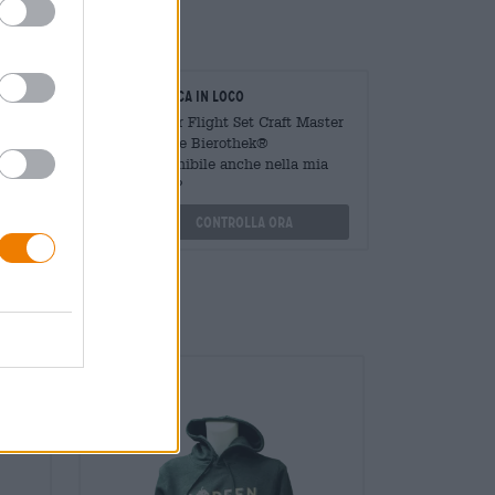
oratori
Verifica in loco
Mengen
È Beer Flight Set Craft Master
?
Da Die Bierothek®
Disponibile anche nella mia
othek.de
filiale?
Controlla ora