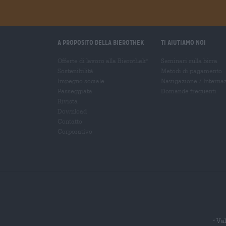
A proposito della Bierothek
Ti aiutiamo noi
Offerte di lavoro alla Bierothek
Seminari sulla birra
®
Sostenibilità
Metodi di pagamento
Impegno sociale
Navigazione
/
Interna
Passeggiata
Domande frequenti
Rivista
Download
Contatto
Corporativo
Val
*