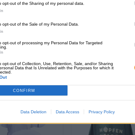
o opt-out of the Sharing of my personal data.
In
o opt-out of the Sale of my Personal Data.
CONSULENZA GRATUITA SULLA
commercianti o rist
In
BIRRA
Du willst größere 
günstiger einkaufen
Hai domande su questa birra?
to opt-out of processing my Personal Data for Targeted
Siamo qui per te.
ing.
grosshandel@bier
shop@bierothek.de
In
o opt-out of Collection, Use, Retention, Sale, and/or Sharing
ersonal Data that Is Unrelated with the Purposes for which it
lected.
Out
che quello
CONFIRM
Data Deletion
Data Access
Privacy Policy