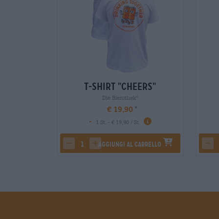
T-Shirt "Cheers"
Die Bierothek
®
€ 19,90
-
1 St. - € 19,90 / St.
Aggiungi al carrello
decrease quantity
increase quantity
dec