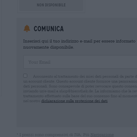
Non disponibile
Comunica
Inserisci qui il tuo indirizzo e-mail per essere informat
nuovamente disponibile.
Your Email
Acconsento al trattamento dei miei dati personali da parte 
un account cliente. Questo account cliente fornisce una panoramica
dati personali. Sono consapevole di poter revocare questo consens
inviando un'e-mail a shop@bierothek.de. La informiamo che la rev
trattamento effettuato sulla base del suo consenso fino al momento
nel nostro
dichiarazione sulla protezione dei dati
* I prezzi sono comprensivi di IVA. Più
Navigazione