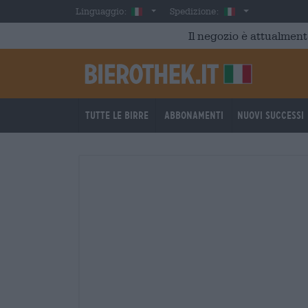
Skip to main content
Italian
Italia
Linguaggio:
Spedizione:
Il negozio è attualment
Tutte le birre
Abbonamenti
Nuovi successi