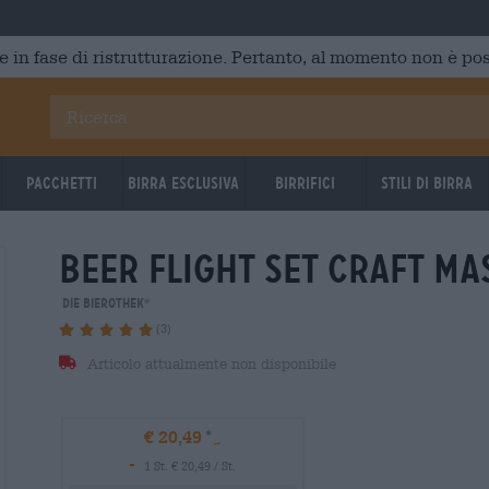
e in fase di ristrutturazione. Pertanto, al momento non è poss
Pacchetti
Birra Esclusiva
Birrifici
Stili di birra
beer flight set craft ma
Die Bierothek
®
(3)
Articolo attualmente non disponibile
€ 20,49
-
1 St. € 20,49 / St.