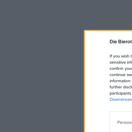
Die Biero
If you wish 
sensitive in
confirm you
continue se
information 
further disc
participants
Downstream 
Persona