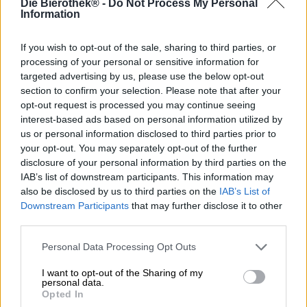
Die Bierothek® -
Do Not Process My Personal
La Black India Pale Als è uno stile di birra emerso negli
Information
ultimi anni. Dopo che i birrai artigianali hanno
padroneggiato alla perfezione la tradizionale IPA, sono
If you wish to opt-out of the sale, sharing to third parties, or
seguite numerose sottocategorie della classica birra
inglese originale. Oggi la maggior parte dei birrifici ne ha
processing of your personal or sensitive information for
almeno una nella propria gamma e la varietà comprende
targeted advertising by us, please use the below opt-out
Imperial IPA, Double o Triple IPA, New England, West o
section to confirm your selection. Please note that after your
East Coast, Hazy o Black IPA.
opt-out request is processed you may continue seeing
interest-based ads based on personal information utilized by
La variante più scura della categoria non può essere fatta
us or personal information disclosed to third parties prior to
risalire all'era coloniale, ma affonda le sue radici all'inizio
your opt-out. You may separately opt-out of the further
dell'era della birra artigianale. I birrai americani iniziarono
disclosure of your personal information by third parties on the
a produrre Black IPA negli anni '90, ma ci volle un po' di
IAB’s list of downstream participants. This information may
tempo prima che lo stile prendesse piede e alla fine
also be disclosed by us to third parties on the
IAB’s List of
arrivasse fino a noi. Il colore ricco, che spazia dal castano
Downstream Participants
that may further disclose it to other
al marrone mogano, è dovuto ad un plus di malti scuri o
third parties.
tostati. È anche qui la differenza rispetto alle altre IPA:
invece di puntare i riflettori solo sul luppolo, anche il
Personal Data Processing Opt Outs
malto gioca un ruolo chiave.
I want to opt-out of the Sharing of my
Assolutamente da provare!
personal data.
Opted In
Un bell'esempio viene dal Sakiškių alus: la loro