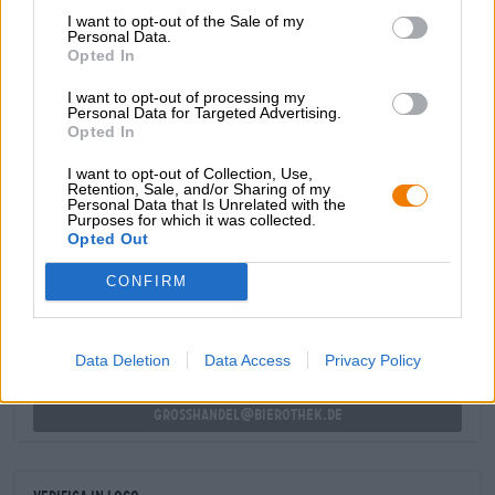
interpretazione si presenta in un brillante rosso rubino
I want to opt-out of the Sale of my
marrone scuro e regala un'amarezza che non è per i deboli
Personal Data.
di cuore. Il profilo aromatico è composto da caramello,
Opted In
cioccolato, malto tostato, caffè, resina di pino, erbe
I want to opt-out of processing my
aromatiche e sentori di agrumi.
Personal Data for Targeted Advertising.
Opted In
I want to opt-out of Collection, Use,
Retention, Sale, and/or Sharing of my
Personal Data that Is Unrelated with the
Purposes for which it was collected.
CONSULENZA GRATUITA SULLA BIRRA
Opted Out
Hai domande su questa birra? Siamo qui per te.
shop@bierothek.de
CONFIRM
commercianti o ristoratori
Data Deletion
Data Access
Privacy Policy
Du willst größere Mengen günstiger einkaufen?
grosshandel@bierothek.de