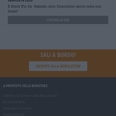
Verifica in loco
È Black IPA Da Sakiskiu Alus Disponibile anche nella mia
filiale?
Controlla ora
Sali a bordo!
'Iscriviti alla newsletter'
A proposito della Bierothek
Offerte di lavoro alla Bierothek
®
Sostenibilità
Impegno sociale
Passeggiata