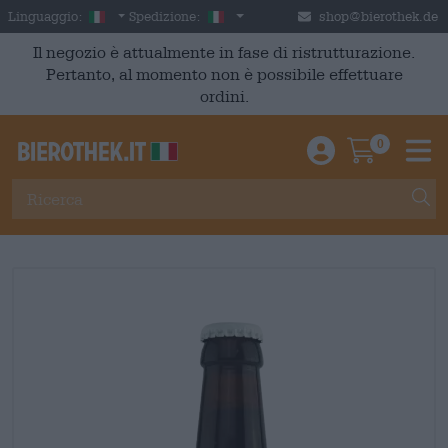
Skip to main content
Italian
Italia
Linguaggio:
Spedizione:
shop@bierothek.de
Il negozio è attualmente in fase di ristrutturazione.
Pertanto, al momento non è possibile effettuare
ordini.
0
Einloggen / An
Warenkor
M