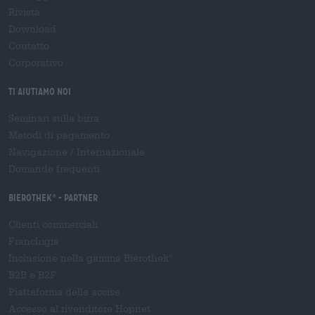
Rivista
Download
Contatto
Corporativo
Ti aiutiamo noi
Seminari sulla birra
Metodi di pagamento
Navigazione
/
Internazionale
Domande frequenti
Bierothek
- Partner
®
Clienti commerciali
Franchigia
Inclusione nella gamma Bierothek
®
B2B e B2F
Piattaforma delle accise
Accesso al rivenditore Hopnet