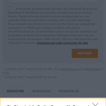
Acconsento al trattamento dei miei dati personali da parte di
Bierothek ® GmbH per la creazione e la gestione di un account
cliente. Questo account cliente fornisce una panoramica e un
controllo delle mie attività di vendita e dei miei dati personali.
Sono consapevole di poter revocare questo consenso in qualsiasi
momento con effetto per il futuro inviando un'e-mail a
shop@bierothek.de. La informiamo che la revoca del consenso non
pregiudica la liceità del trattamento effettuato sulla base del suo
consenso fino al momento della revoca. Ulteriori informazioni sono
disponibili nel nostro
dichiarazione sulla protezione dei dati
Registrati
* I prezzi sono comprensivi di IVA. Più
Navigazione
più
Depositare
€
0,25
* I prezzi sono comprensivi di accisa
Descrizione
Informazioni
Recensioni
(0)