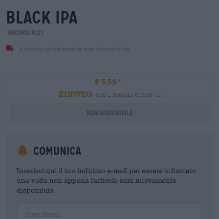
black ipa
Sakiskiu Alus
Articolo attualmente non disponibile
€ 5,59
EINWEG
0,33 L Bottiglia € 16,30 / L
Non disponibile
Comunica
Inserisci qui il tuo indirizzo e-mail per essere informato
una volta non appena l'articolo sarà nuovamente
disponibile.
Your Email