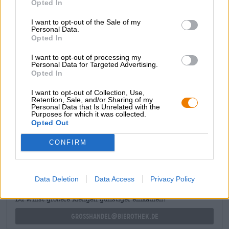
Opted In
menta suscita curiosità per la bevanda. Il profilo aromatico
riflette la prima impressione olfattiva in modo fedele e
I want to opt-out of the Sale of my
Personal Data.
lusinga la lingua con cereali tostati, moka, caramello e
Opted In
note legnose terrose. La menta aleggia sull'azione e
conferisce al portiere una qualità mistica. L'amaro
I want to opt-out of processing my
pungente completa il quadro e conclude il piacere della
Personal Data for Targeted Advertising.
birra secca e con accompagnamento di erbe.
Opted In
I want to opt-out of Collection, Use,
Retention, Sale, and/or Sharing of my
Personal Data that Is Unrelated with the
Purposes for which it was collected.
Opted Out
CONSULENZA GRATUITA SULLA BIRRA
CONFIRM
Hai domande su questa birra? Siamo qui per te.
shop@bierothek.de
Data Deletion
Data Access
Privacy Policy
commercianti o ristoratori
Du willst größere Mengen günstiger einkaufen?
grosshandel@bierothek.de