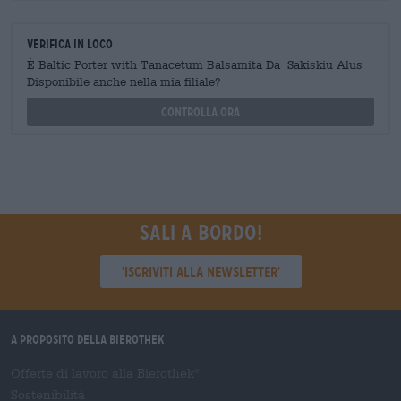
Verifica in loco
È Baltic Porter with Tanacetum Balsamita Da Sakiskiu Alus
Disponibile anche nella mia filiale?
Controlla ora
Sali a bordo!
'Iscriviti alla newsletter'
A proposito della Bierothek
Offerte di lavoro alla Bierothek
®
Sostenibilità