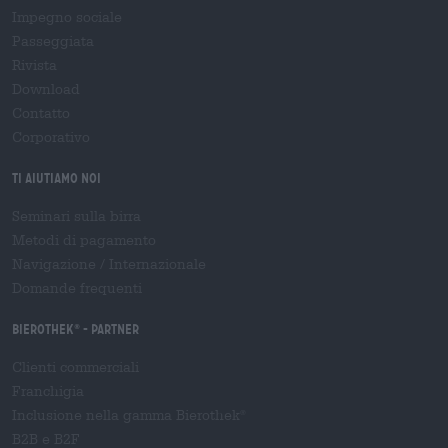
Impegno sociale
Passeggiata
Rivista
Download
Contatto
Corporativo
Ti aiutiamo noi
Seminari sulla birra
Metodi di pagamento
Navigazione
/
Internazionale
Domande frequenti
Bierothek
- Partner
®
Clienti commerciali
Franchigia
Inclusione nella gamma Bierothek
®
B2B e B2F