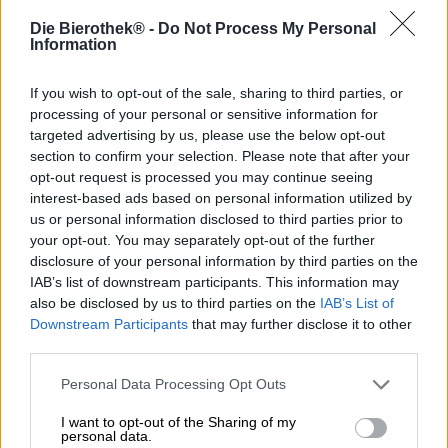
Die Bierothek® -
Do Not Process My Personal
Information
Il Tanacetum Balsamita in tedesco è anche chiamato
menta della signora o foglia della signora. La pianta dai
If you wish to opt-out of the sale, sharing to third parties, or
fiori gialli cresceva originariamente nelle alte montagne
del Caucaso, ma ora è diffusa anche in Europa. Centinaia
processing of your personal or sensitive information for
di anni fa la menta veniva utilizzata come pianta
targeted advertising by us, please use the below opt-out
medicinale per alleviare i crampi e alleviare i problemi di
section to confirm your selection. Please note that after your
stomaco. Indipendentemente dal suo uso medicinale, il
opt-out request is processed you may continue seeing
Tanacetum Balsamita è apprezzato per il suo profumo e
interest-based ads based on personal information utilized by
gusto di menta ed è coltivato anche come pianta
us or personal information disclosed to third parties prior to
ornamentale.
your opt-out. You may separately opt-out of the further
disclosure of your personal information by third parties on the
Presso Sakiškių alus la menta della signora non è però un
IAB’s list of downstream participants. This information may
accessorio decorativo, bensì la protagonista di un'insolita
also be disclosed by us to third parties on the
IAB’s List of
Baltic Porter. I birrai sfruttano il delicato aroma della
Downstream Participants
that may further disclose it to other
pianta e lo utilizzano per affinare la loro birra.
third parties.
Sakiškių alus Baltic Porter con Tanacetum Balsamita scorre
Personal Data Processing Opt Outs
nel bicchiere in un delicato oro ambrato torbido e brilla
rosso rame quando la luce lo colpisce. Una sinfonia di
I want to opt-out of the Sharing of my
malto tostato, profumo di caffè, caramello e zucchero di
personal data.
canna si alza dalla schiuma color avorio. Un accenno di