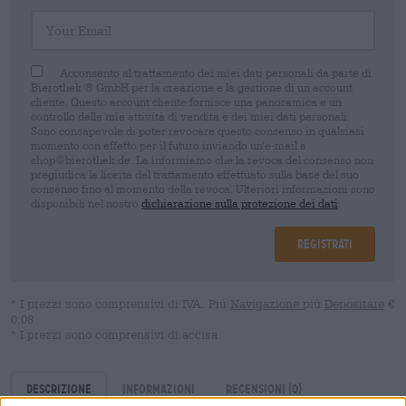
Your Email
Acconsento al trattamento dei miei dati personali da parte di
Bierothek ® GmbH per la creazione e la gestione di un account
cliente. Questo account cliente fornisce una panoramica e un
controllo delle mie attività di vendita e dei miei dati personali.
Sono consapevole di poter revocare questo consenso in qualsiasi
momento con effetto per il futuro inviando un'e-mail a
shop@bierothek.de. La informiamo che la revoca del consenso non
pregiudica la liceità del trattamento effettuato sulla base del suo
consenso fino al momento della revoca. Ulteriori informazioni sono
disponibili nel nostro
dichiarazione sulla protezione dei dati
Registrati
* I prezzi sono comprensivi di IVA. Più
Navigazione
più
Depositare
€
0,08
* I prezzi sono comprensivi di accisa
Descrizione
Informazioni
Recensioni
(0)