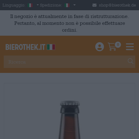
Skip to main content
Italian
Italia
Linguaggio:
Spedizione:
shop@bierothek.de
Il negozio è attualmente in fase di ristrutturazione.
Pertanto, al momento non è possibile effettuare
ordini.
0
Einloggen / An
Warenkor
M