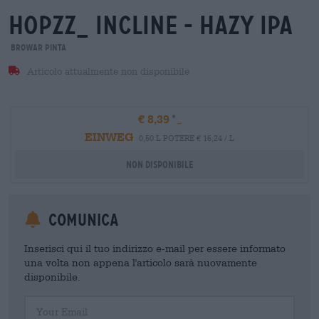
hopzz_ incline - hazy ipa
Browar Pinta
Articolo attualmente non disponibile
€ 8,39
EINWEG
0,50 L POTERE € 16,24 / L
Non disponibile
Comunica
Inserisci qui il tuo indirizzo e-mail per essere informato
una volta non appena l'articolo sarà nuovamente
disponibile.
Your Email