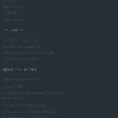
Rivista
Download
Contatto
Corporativo
Ti aiutiamo noi
Seminari sulla birra
Metodi di pagamento
Navigazione
/
Internazionale
Domande frequenti
Bierothek
- Partner
®
Clienti commerciali
Franchigia
Inclusione nella gamma Bierothek
®
B2B e B2F
Piattaforma delle accise
Accesso al rivenditore Hopnet
E-commerce per i birrifici