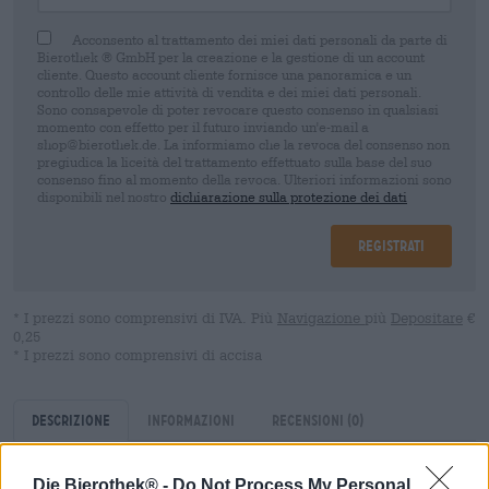
Acconsento al trattamento dei miei dati personali da parte di
Bierothek ® GmbH per la creazione e la gestione di un account
cliente. Questo account cliente fornisce una panoramica e un
controllo delle mie attività di vendita e dei miei dati personali.
Sono consapevole di poter revocare questo consenso in qualsiasi
momento con effetto per il futuro inviando un'e-mail a
shop@bierothek.de. La informiamo che la revoca del consenso non
pregiudica la liceità del trattamento effettuato sulla base del suo
consenso fino al momento della revoca. Ulteriori informazioni sono
disponibili nel nostro
dichiarazione sulla protezione dei dati
Registrati
* I prezzi sono comprensivi di IVA. Più
Navigazione
più
Depositare
€
0,25
* I prezzi sono comprensivi di accisa
Descrizione
Informazioni
Recensioni
(0)
Die Bierothek® -
Do Not Process My Personal