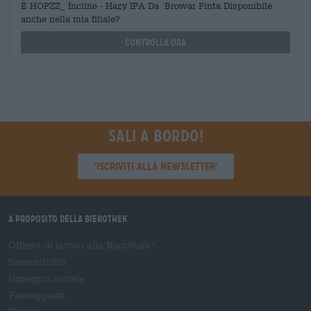
È HOPZZ_ Incline - Hazy IPA Da Browar Pinta Disponibile
anche nella mia filiale?
Controlla ora
Sali a bordo!
'Iscriviti alla newsletter'
A proposito della Bierothek
Offerte di lavoro alla Bierothek
®
Sostenibilità
Impegno sociale
Passeggiata