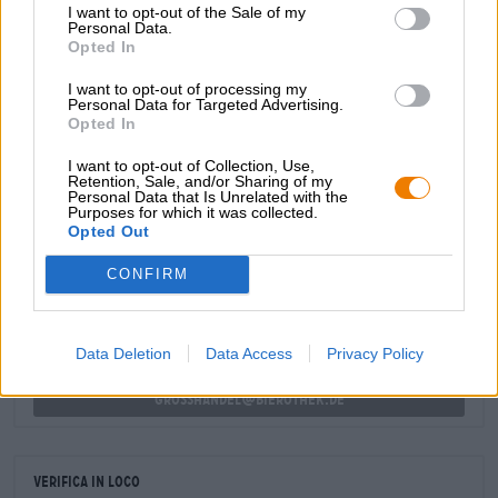
I want to opt-out of the Sale of my
ricco colore oro antico e torbido e forma una densa
Personal Data.
schiuma color avorio. Aroma e sapore sono dominati da
Opted In
uva bianca, uva spina acidula e un accenno di elegante
vino bianco. Eccellente!
I want to opt-out of processing my
Personal Data for Targeted Advertising.
Opted In
I want to opt-out of Collection, Use,
Retention, Sale, and/or Sharing of my
Personal Data that Is Unrelated with the
Purposes for which it was collected.
CONSULENZA GRATUITA SULLA BIRRA
Opted Out
Hai domande su questa birra? Siamo qui per te.
shop@bierothek.de
CONFIRM
commercianti o ristoratori
Data Deletion
Data Access
Privacy Policy
Du willst größere Mengen günstiger einkaufen?
grosshandel@bierothek.de
Verifica in loco