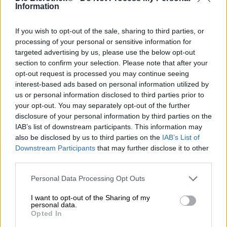
Nella loro ricerca del sapore definitivo, i birrai di oggi non
Information
badano a spese. Sono costantemente alla ricerca di nuove
materie prime, sperimentano tecniche di birrificazione e
If you wish to opt-out of the sale, sharing to third parties, or
metodi innovativi, scambiano idee con colleghi di tutto il
processing of your personal or sensitive information for
mondo e vanno a caccia delle varietà di luppolo più rare e
targeted advertising by us, please use the below opt-out
aromatiche. Non lavorano più esclusivamente con luppoli
section to confirm your selection. Please note that after your
freschi, essiccati o in pellet. Fornitori di luppolo
opt-out request is processed you may continue seeing
intraprendenti hanno sviluppato prodotti che estraggono
interest-based ads based on personal information utilized by
il massimo dell’aroma da questo oro verde. Uno di questi
us or personal information disclosed to third parties prior to
prodotti è l’olio Nelson Sauvin Amplifire™, lanciato dal
your opt-out. You may separately opt-out of the further
gigante neozelandese del luppolo Clayton Hops.
disclosure of your personal information by third parties on the
Questo olio idrosolubile viene estratto dal cono di luppolo
IAB’s list of downstream participants. This information may
fresco il giorno stesso della raccolta e conferisce
also be disclosed by us to third parties on the
IAB’s List of
l’incomparabile aroma dei fiori appena raccolti. Il liquido
Downstream Participants
that may further disclose it to other
può essere utilizzato per il dry hopping e conferisce alla
third parties.
birra note di frutta bianca, uva spina verde e vino bianco
fresco.
Personal Data Processing Opt Outs
Ad esempio, c’è la birra Hopzz_Incline di Pinta. Come
I want to opt-out of the Sharing of my
parte della loro linea di birre fortemente luppolate Hopzz,
personal data.
Opted In
il birrificio polacco ha creato una birra speciale attorno a
questo nuovissimo prodotto. La birra si presenta con un