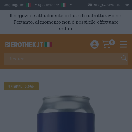
Skip to main content
Italian
Italia
Linguaggio:
Spedizione:
shop@bierothek.de
Il negozio è attualmente in fase di ristrutturazione.
Pertanto, al momento non è possibile effettuare
ordini.
0
Einloggen / An
Warenkor
M
Untappd: 3.966