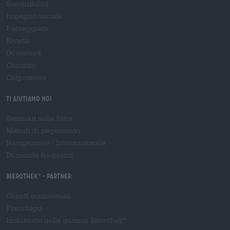
Sostenibilità
Impegno sociale
Passeggiata
Rivista
Download
Contatto
Corporativo
Ti aiutiamo noi
Seminari sulla birra
Metodi di pagamento
Navigazione
/
Internazionale
Domande frequenti
Bierothek
- Partner
®
Clienti commerciali
Franchigia
Inclusione nella gamma Bierothek
®