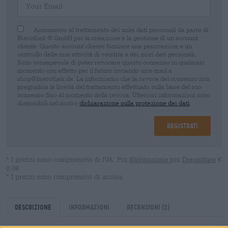
Acconsento al trattamento dei miei dati personali da parte di
Bierothek ® GmbH per la creazione e la gestione di un account
cliente. Questo account cliente fornisce una panoramica e un
controllo delle mie attività di vendita e dei miei dati personali.
Sono consapevole di poter revocare questo consenso in qualsiasi
momento con effetto per il futuro inviando un'e-mail a
shop@bierothek.de. La informiamo che la revoca del consenso non
pregiudica la liceità del trattamento effettuato sulla base del suo
consenso fino al momento della revoca. Ulteriori informazioni sono
disponibili nel nostro
dichiarazione sulla protezione dei dati
Registrati
* I prezzi sono comprensivi di IVA. Più
Navigazione
più
Depositare
€
0,08
* I prezzi sono comprensivi di accisa
Descrizione
Informazioni
Recensioni
(2)