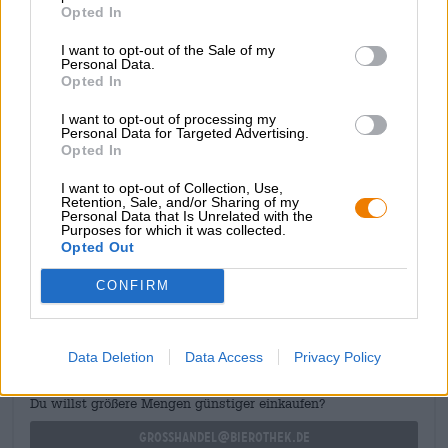
Opted In
appena macinato accarezzano il palato, accompagnati da
una nota di malto caramellato e dal gusto cremoso del
I want to opt-out of the Sale of my
toffee. Note di frutti rossi e una fine nota alcolica
Personal Data.
completano gli aromi.
Opted In
La Lions Stout è un favoloso rappresentante del suo stile
I want to opt-out of processing my
e si abbina bene a dessert pesanti e piatti abbondanti di
Personal Data for Targeted Advertising.
Opted In
selvaggina.
I want to opt-out of Collection, Use,
Retention, Sale, and/or Sharing of my
Personal Data that Is Unrelated with the
Purposes for which it was collected.
Opted Out
CONSULENZA GRATUITA SULLA BIRRA
CONFIRM
Hai domande su questa birra? Siamo qui per te.
shop@bierothek.de
Data Deletion
Data Access
Privacy Policy
commercianti o ristoratori
Du willst größere Mengen günstiger einkaufen?
grosshandel@bierothek.de