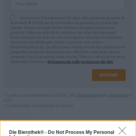
Acconsento al trattamento dei miei dati personali da parte di
Bierothek ® GmbH per la creazione e la gestione di un account
cliente. Questo account cliente fornisce una panoramica e un
controllo delle mie attività di vendita e dei miei dati personali.
Sono consapevole di poter revocare questo consenso in qualsiasi
momento con effetto per il futuro inviando un'e-mail a
shop@bierothek.de. La informiamo che la revoca del consenso non
pregiudica la liceità del trattamento effettuato sulla base del suo
consenso fino al momento della revoca. Ulteriori informazioni sono
disponibili nel nostro
dichiarazione sulla protezione dei dati
Registrati
* I prezzi sono comprensivi di IVA. Più
Navigazione
più
Depositare
€
0,25
* I prezzi sono comprensivi di accisa
Descrizione
Informazioni
Recensioni
(3)
Die Bierothek® -
Do Not Process My Personal