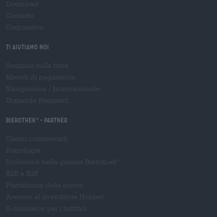
Download
Contatto
Corporativo
Ti aiutiamo noi
Seminari sulla birra
Metodi di pagamento
Navigazione
/
Internazionale
Domande frequenti
Bierothek
- Partner
®
Clienti commerciali
Franchigia
Inclusione nella gamma Bierothek
®
B2B e B2F
Piattaforma delle accise
Accesso al rivenditore Hopnet
E-commerce per i birrifici