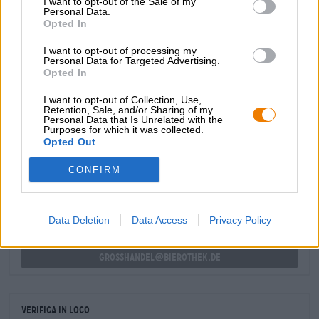
I want to opt-out of the Sale of my
Personal Data.
Opted In
Questa birra porter è una rappresentante leggera e
gustosa della sua specie e non potente come molte delle
I want to opt-out of processing my
sue colleghe. Consigliato!
Personal Data for Targeted Advertising.
Opted In
I want to opt-out of Collection, Use,
Retention, Sale, and/or Sharing of my
Personal Data that Is Unrelated with the
Purposes for which it was collected.
CONSULENZA GRATUITA SULLA BIRRA
Opted Out
Hai domande su questa birra? Siamo qui per te.
shop@bierothek.de
CONFIRM
commercianti o ristoratori
Data Deletion
Data Access
Privacy Policy
Du willst größere Mengen günstiger einkaufen?
grosshandel@bierothek.de
Verifica in loco