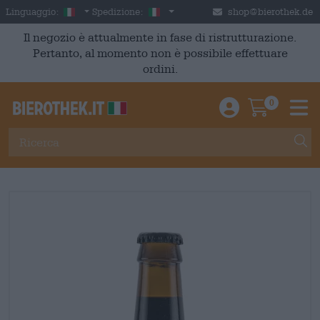
Skip to main content
Italian
Italia
Linguaggio:
Spedizione:
shop@bierothek.de
Il negozio è attualmente in fase di ristrutturazione.
Pertanto, al momento non è possibile effettuare
ordini.
0
Einloggen / An
Warenkor
M