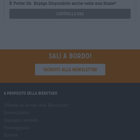
È Porter Da Espiga Disponibile anche nella mia filiale?
Controlla ora
Sali a bordo!
'Iscriviti alla newsletter'
A proposito della Bierothek
Offerte di lavoro alla Bierothek
®
Sostenibilità
Impegno sociale
Passeggiata
Rivista