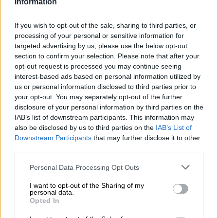
Information
La porter è una delle birre più leggendarie di sempre. C'è
molta storia dietro questa birra scura e corposa e
If you wish to opt-out of the sale, sharing to third parties, or
innumerevoli misteri la circondano. Il birrificio spagnolo
processing of your personal or sensitive information for
Espiga ha ripreso l'affascinante birra e ha creato una
targeted advertising by us, please use the below opt-out
straordinaria specialità di birra, aromatica senza essere
section to confirm your selection. Please note that after your
troppo potente.
opt-out request is processed you may continue seeing
interest-based ads based on personal information utilized by
Espigas Porter si presenta nel bicchiere in un tono di
us or personal information disclosed to third parties prior to
mogano opaco, profondo e scuro e affascina con i suoi
your opt-out. You may separately opt-out of the further
meravigliosi aromi non appena lo si versa. Al naso, caffè
disclosure of your personal information by third parties on the
appena macinato, malti tostati e cioccolato fondente
IAB’s list of downstream participants. This information may
incontrano una nota di cereali secchi. Il profumo della
also be disclosed by us to third parties on the
IAB’s List of
schiuma cremosa color nocciola ti fa venire voglia di bere
Downstream Participants
that may further disclose it to other
il primo sorso. E il gusto iniziale non delude: un corpo da
third parties.
leggero a medio con una piacevole carbonatazione
trasmette una birra aromatica. Morbide note di malto
Personal Data Processing Opt Outs
tostato accarezzano il palato con moderata dolcezza, il
caffè appena preparato e il cioccolato fondente portano
I want to opt-out of the Sharing of my
una meravigliosa amarezza amara nel gioco aromatico.
personal data.
Espigas Porter è una birra dal piacere meravigliosamente
Opted In
equilibrato che ci delizia con forti note amare e una sottile
dolcezza.