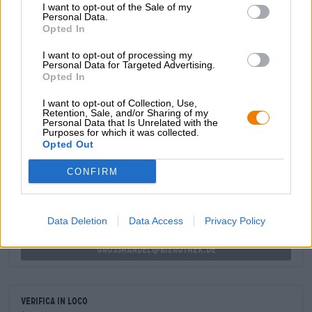
I want to opt-out of the Sale of my
leggero, agrumi piccanti, caramello e luppolo floreale.
Personal Data.
Opted In
Non importa quale contorno culinario scegli, Moosehead
Light è una scelta rinfrescante e gustosa.
I want to opt-out of processing my
Personal Data for Targeted Advertising.
Opted In
I want to opt-out of Collection, Use,
Retention, Sale, and/or Sharing of my
Personal Data that Is Unrelated with the
Purposes for which it was collected.
CONSULENZA GRATUITA SULLA BIRRA
Opted Out
Hai domande su questa birra? Siamo qui per te.
shop@bierothek.de
CONFIRM
commercianti o ristoratori
Data Deletion
Data Access
Privacy Policy
Du willst größere Mengen günstiger einkaufen?
grosshandel@bierothek.de
Verifica in loco