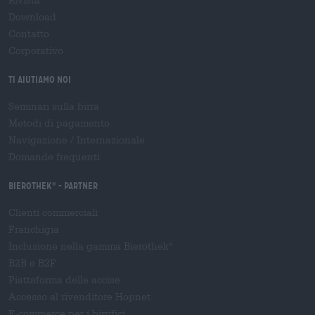
Rivista
Download
Contatto
Corporativo
Ti aiutiamo noi
Seminari sulla birra
Metodi di pagamento
Navigazione
/
Internazionale
Domande frequenti
Bierothek
- Partner
®
Clienti commerciali
Franchigia
Inclusione nella gamma Bierothek
®
B2B e B2F
Piattaforma delle accise
Accesso al rivenditore Hopnet
E-commerce per i birrifici