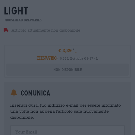
light
Moosehead Breweries
Articolo attualmente non disponibile
€ 3,39
EINWEG
0,34 L Bottiglia € 9,97 / L
Non disponibile
Comunica
Inserisci qui il tuo indirizzo e-mail per essere informato
una volta non appena l'articolo sarà nuovamente
disponibile.
Your Email