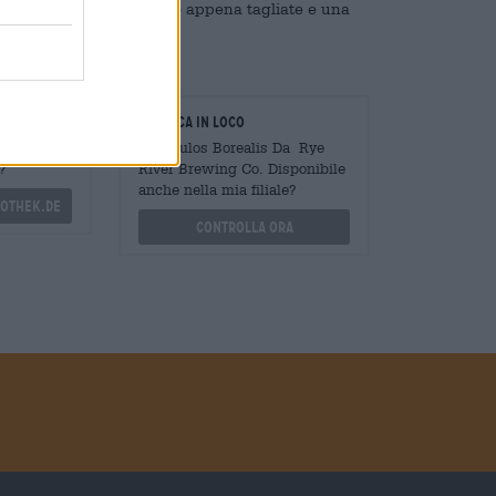
di frutti tropicali, erbe appena tagliate e una
oratori
Verifica in loco
Mengen
È Lupulos Borealis Da Rye
?
River Brewing Co. Disponibile
anche nella mia filiale?
othek.de
Controlla ora