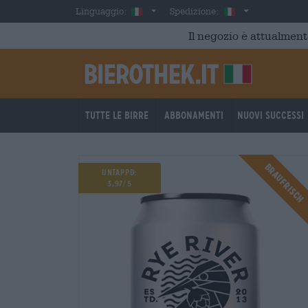
Skip to main content
Italian
Italia
Linguaggio:
Spedizione:
Il negozio è attualment
Tutte le birre
Abbonamenti
Nuovi successi
BRAUFRISCH
BRAUFRISCH
UNTAPPD:
3,97/5