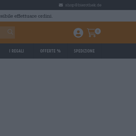
shop@bierothek.de
ibile effettuare ordini.
0
Einloggen / Anmelden
Warenkorb
I regali
Offerte %
Spedizione
BRAUFRISCH
PPD:
7/5