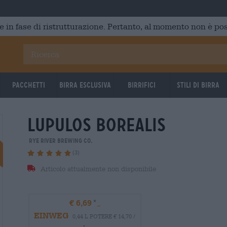
e in fase di ristrutturazione. Pertanto, al momento non è poss
Pacchetti
Birra Esclusiva
Birrifici
Stili di birra
lupulos borealis
BRAUFRISCH
UNTAPPD:
UNTA
3,97/5
3,9
Rye River Brewing Co.
(3)
Articolo attualmente non disponibile
€ 6,69
EINWEG
0,44 L POTERE € 14,70 /