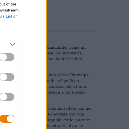
out of the
are
€ 0,25
 downstream
B’s List of
nde e storie da tempo immemorabile. Come un
irradiano una luce misteriosa. La luce verde,
ord, molti di noi desiderano vedere le luci
eale può essere ammirata non solo in Norvegia,
i birrai del birrificio irlandese Rye River
siamo però affermare con certezza che i birrai
s Borealis è una pilsner fresca a cui è stata
ontueka, che si riflettono sia nell'odore che nel
orata quasi trasparente ed è decorata con una
cela di frutta tropicale, luppolo verde e agrumi
o. Dopo questo profumo promettente, il gusto