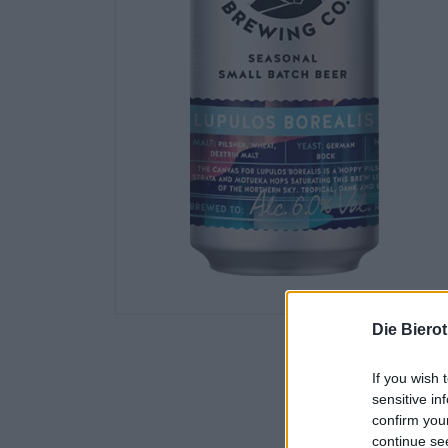
Die Biero
If you wish 
sensitive in
confirm you
continue se