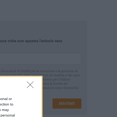
o una volta non appena l'articolo sarà
di Bierothek ® GmbH per la creazione e la gestione di
 e un controllo delle mie attività di vendita e dei miei
o in qualsiasi momento con effetto per il futuro
oca del consenso non pregiudica la liceità del
 della revoca. Ulteriori informazioni sono disponibili
sonal or
Registrati
ection to
ou may
 personal