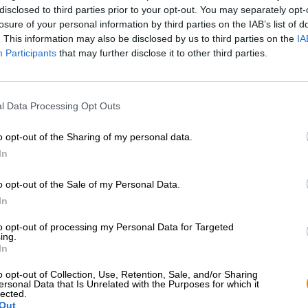
disclosed to third parties prior to your opt-out. You may separately opt-
* I prezzi sono comprensivi di IVA. Più
Navigazione
più
Deposit
* I prezzi sono comprensivi di accisa
losure of your personal information by third parties on the IAB’s list of
. This information may also be disclosed by us to third parties on the
IA
Participants
that may further disclose it to other third parties.
Descrizione
Informazioni
Recensioni
(3)
l Data Processing Opt Outs
L'aurora boreale è stata oggetto di innumerevoli legge
velo mistico, si estendono attraverso il cielo notturno e 
o opt-out of the Sharing of my personal data.
viola o blu attira ogni anno innumerevoli persone verso n
In
almeno una volta nella vita.
Quando determinate condizioni coincidono, l'aurora bor
o opt-out of the Sale of my Personal Data.
Finlandia e Svezia, ma anche in Irlanda. Non sappiamo se 
In
abbiano mai visto le luci colorate nel cielo notturno. Pos
hanno dedicato una birra allo spettacolo naturale. Lupulo
to opt-out of processing my Personal Data for Targeted
aggiunta una porzione extra di luppolo.
ing.
In
Lupulos Borealis contiene le varietà di luppolo Strata e M
gusto. La Pilsner scorre nel bicchiere in una tonalità d
o opt-out of Collection, Use, Retention, Sale, and/or Sharing
ersonal Data that Is Unrelated with the Purposes for which it
mano di schiuma bianca come la neve a pori fini. Una mis
lected.
piccanti sale al naso e ti tenta a prendere il primo sors
Out