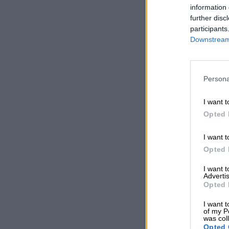
information 
further disc
participants
Downstream 
Persona
I want t
Opted 
I want t
Opted 
I want 
Advertis
Opted 
I want t
of my P
was col
Opted 