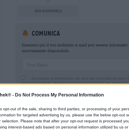
L
Non disponibile
Comunica
Inserisci qui il tuo indirizzo e-mail per essere informat
nuovamente disponibile.
Your Email
Acconsento al trattamento dei miei dati personali da parte 
un account cliente. Questo account cliente fornisce una panoramica
dati personali. Sono consapevole di poter revocare questo consens
inviando un'e-mail a shop@bierothek.de. La informiamo che la rev
thek® -
Do Not Process My Personal Information
trattamento effettuato sulla base del suo consenso fino al momento
nel nostro
dichiarazione sulla protezione dei dati
to opt-out of the sale, sharing to third parties, or processing of your per
formation for targeted advertising by us, please use the below opt-out s
r selection. Please note that after your opt-out request is processed y
eing interest-based ads based on personal information utilized by us or