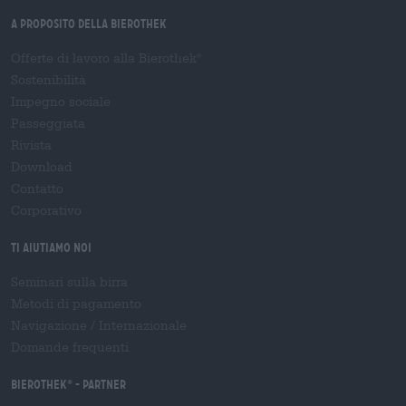
A proposito della Bierothek
Offerte di lavoro alla Bierothek
®
Sostenibilità
Impegno sociale
Passeggiata
Rivista
Download
Contatto
Corporativo
Ti aiutiamo noi
Seminari sulla birra
Metodi di pagamento
Navigazione
/
Internazionale
Domande frequenti
Bierothek
- Partner
®