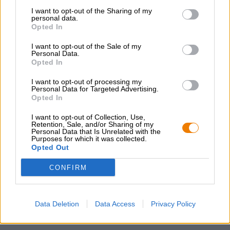
in mattoni dei porti olandesi. E anche se oggigiorno lì non
I want to opt-out of the Sharing of my
viene immagazzinata quasi più merce, quando si cammina
personal data.
Opted In
tra i canali a volte si pensa di sentire ancora il profumo
delle spezie provenienti da terre lontane.
I want to opt-out of the Sale of my
Personal Data.
Il Poorter di Lowlander profuma di liquirizia così popolare
Opted In
nei Paesi Bassi. La birra dal colore marrone scuro con
schiuma color mogano ha un sapore meravigliosamente
I want to opt-out of processing my
corposo di malto tostato, vaniglia, caffè, cioccolato e
Personal Data for Targeted Advertising.
Opted In
liquirizia. La bevanda aromatica iniziale porta ad un finale
frizzante e amaro. Questa interpretazione olandese della
I want to opt-out of Collection, Use,
porter è riuscitissima e una vera delizia per il palato!
Retention, Sale, and/or Sharing of my
Personal Data that Is Unrelated with the
Poorter - Un portiere robusto con spigoli vivi e carattere. A
Purposes for which it was collected.
noi piace così!
Opted Out
CONFIRM
CONSULENZA GRATUITA SULLA BIRRA
Hai domande su questa birra? Siamo qui per te.
Data Deletion
Data Access
Privacy Policy
shop@bierothek.de