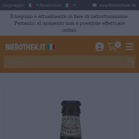
Skip to main content
Italian
Italia
Linguaggio:
Spedizione:
shop@bierothek.de
Il negozio è attualmente in fase di ristrutturazione.
Pertanto, al momento non è possibile effettuare
ordini.
0
Einloggen / An
Warenkor
M