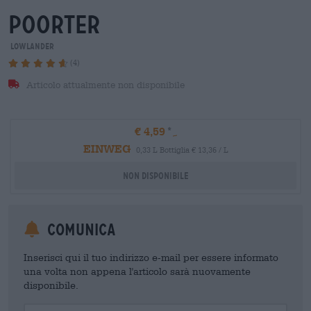
poorter
Lowlander
(4)
Articolo attualmente non disponibile
€ 4,59
EINWEG
0,33 L Bottiglia € 13,36 / L
Non disponibile
Comunica
Inserisci qui il tuo indirizzo e-mail per essere informato
una volta non appena l'articolo sarà nuovamente
disponibile.
Your Email