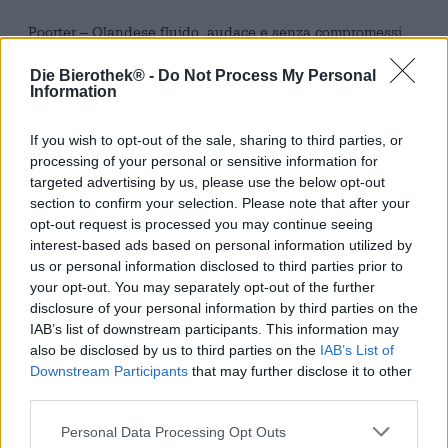
Poorter – Olandese fluido, audace e senza compromessi.
Quando si tratta di grandi conquiste dell’umanità, spesso
Die Bierothek® -
Do Not Process My Personal
non è del tutto chiaro chi le abbia inventate esattamente.
Information
Un'idea brillante e numerosi pensatori che registrano la
proprietà intellettuale. Una cosa simile è successa con il
If you wish to opt-out of the sale, sharing to third parties, or
Portiere. In realtà dicono che lo stile della birra provenga
processing of your personal or sensitive information for
dall'Inghilterra, ma gli olandesi pensano di sapere che la
targeted advertising by us, please use the below opt-out
birra scura e forte veniva bevuta in Olanda centinaia di
section to confirm your selection. Please note that after your
anni prima. Non possiamo dire con certezza se siano stati i
opt-out request is processed you may continue seeing
laboriosi portuali di Amsterdam o i creativi birrai di Londra
interest-based ads based on personal information utilized by
a sviluppare la Porter. Tuttavia, questa Porter unica con
us or personal information disclosed to third parties prior to
radice di liquirizia e vaniglia ha un sapore meraviglioso.
Una vera delizia per gli inglesi, gli olandesi e tutti gli altri,
your opt-out. You may separately opt-out of the further
questo è certo.
disclosure of your personal information by third parties on the
IAB’s list of downstream participants. This information may
Dato che il portiere di Lowlander si riferisce ai "poorters", i
also be disclosed by us to third parties on the
IAB’s List of
lavoratori portuali, si chiama così. Contiene anche alcune
Downstream Participants
that may further disclose it to other
delle merci che i lavoratori portuali scaricavano ogni
third parties.
giorno dalle navi che avevano viaggiato a lungo e le
trasportavano nei magazzini della città. Le merci esotiche
Personal Data Processing Opt Outs
venivano pesate e immagazzinate negli splendidi edifici