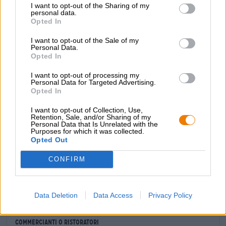
I want to opt-out of the Sharing of my
che si combina con legno, whisky speziato, cioccolato
personal data.
fondente e malto tostato per formare una seducente
Opted In
sinfonia al naso. L'assaggio iniziale rivela un corpo
voluminoso con aromi armoniosamente equilibrati.
I want to opt-out of the Sale of my
Personal Data.
Morbido e dolce, note di caramello, cioccolato e ciliegie
Opted In
mature accarezzano il palato. Un accenno di liquirizia e un
po' di vaniglia aggiungono spezie, mentre forti aromi
I want to opt-out of processing my
tostati e un tocco di fumo conferiscono alla birra contrasto
Personal Data for Targeted Advertising.
e struttura.
Opted In
Un tagliere di birra.
I want to opt-out of Collection, Use,
Retention, Sale, and/or Sharing of my
Personal Data that Is Unrelated with the
Purposes for which it was collected.
Opted Out
CONFIRM
CONSULENZA GRATUITA SULLA BIRRA
Hai domande su questa birra? Siamo qui per te.
shop@bierothek.de
Data Deletion
Data Access
Privacy Policy
commercianti o ristoratori