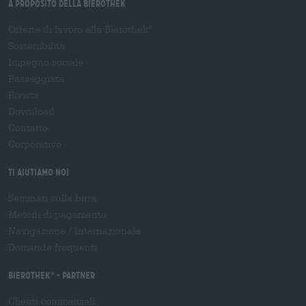
A proposito della Bierothek
Offerte di lavoro alla Bierothek
®
Sostenibilità
Impegno sociale
Passeggiata
Rivista
Download
Contatto
Corporativo
Ti aiutiamo noi
Seminari sulla birra
Metodi di pagamento
Navigazione
/
Internazionale
Domande frequenti
Bierothek
- Partner
®
Clienti commerciali