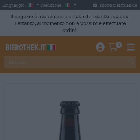
Skip to main content
Italian
Italia
Linguaggio:
Spedizione:
shop@bierothek.de
Il negozio è attualmente in fase di ristrutturazione.
Pertanto, al momento non è possibile effettuare
ordini.
0
Einloggen / An
Warenkor
M