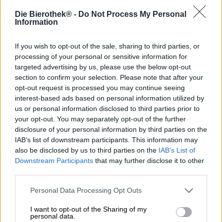
Il Barista Chocolate Quad è l'ultima creazione del
Die Bierothek® -
Do Not Process My Personal
tradizionale birrificio belga Van Honsenbrouck. Oltre alla
Information
tradizione, il birrificio attribuisce grande importanza
all'impronta ecologica. Il suo ultimo lavoro quindi non è
solo delizioso, ma anche da gustare con la coscienza
If you wish to opt-out of the sale, sharing to third parties, or
pulita. La Barista Chocolate Quad è una birra forte con
processing of your personal or sensitive information for
una potente gradazione alcolica dell'11%, che si ispira
targeted advertising by us, please use the below opt-out
stilisticamente alla tipica Quadrupel belga.
section to confirm your selection. Please note that after your
opt-out request is processed you may continue seeing
Nel bicchiere, il peso massimo si riflette nel colore intenso
interest-based ads based on personal information utilized by
del cioccolato al latte che si scioglie in bocca. Vista alla
us or personal information disclosed to third parties prior to
luce la birra presenta riflessi rosso rubino. Una schiuma
your opt-out. You may separately opt-out of the further
color caramello corona lo splendore. Il profumo del
disclosure of your personal information by third parties on the
quadrupel unisce caramello, caffè e cioccolato. Quando lo
IAB’s list of downstream participants. This information may
bevi, senti subito una forte dolcezza sulla punta della
also be disclosed by us to third parties on the
IAB’s List of
lingua, che continua a costruire corpo. A poco a poco si
Downstream Participants
that may further disclose it to other
dispiegano gli aromi del fiore: caramello, cioccolato
third parties.
fondente e una profonda nota di caffè. Il malto
intensamente tostato è responsabile di questa sinfonia
Personal Data Processing Opt Outs
sensuale.
Con il suo aroma corposo e l'elevata gradazione alcolica, il
I want to opt-out of the Sharing of my
personal data.
Barista Chocolat Quad non è molto compatibile come