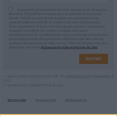
Acconsento al trattamento dei miei dati personali da parte di
Bierothek ® GmbH per la creazione e la gestione di un account
cliente. Questo account cliente fornisce una panoramica e un
controllo delle mie attività di vendita e dei miei dati personali.
Sono consapevole di poter revocare questo consenso in qualsiasi
momento con effetto per il futuro inviando un'e-mail a
shop@bierothek.de. La informiamo che la revoca del consenso non
pregiudica la liceità del trattamento effettuato sulla base del suo
consenso fino al momento della revoca. Ulteriori informazioni sono
disponibili nel nostro
dichiarazione sulla protezione dei dati
Registrati
* I prezzi sono comprensivi di IVA. Più
Navigazione
più
Depositare
€
0,10
* I prezzi sono comprensivi di accisa
Descrizione
Informazioni
Recensioni
(0)