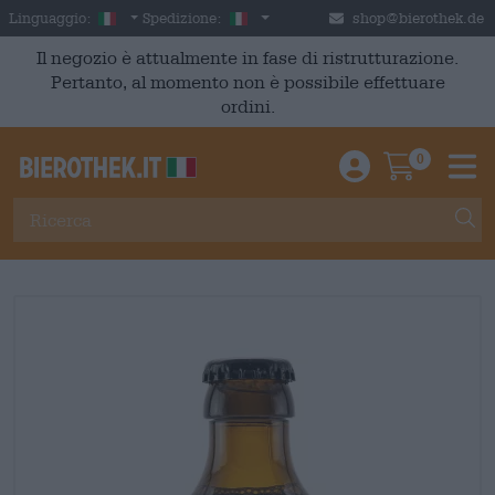
Skip to main content
Italian
Italia
Linguaggio:
Spedizione:
shop@bierothek.de
Il negozio è attualmente in fase di ristrutturazione.
Pertanto, al momento non è possibile effettuare
ordini.
0
Einloggen / An
Warenkor
M