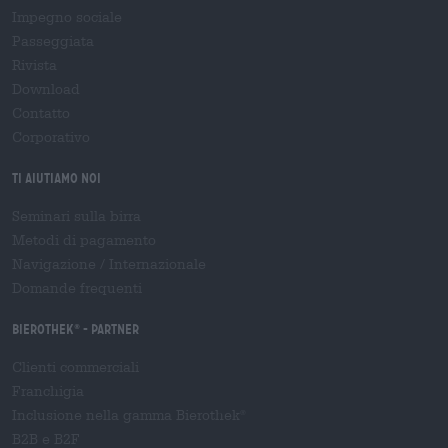
Impegno sociale
Passeggiata
Rivista
Download
Contatto
Corporativo
Ti aiutiamo noi
Seminari sulla birra
Metodi di pagamento
Navigazione
/
Internazionale
Domande frequenti
Bierothek
- Partner
®
Clienti commerciali
Franchigia
Inclusione nella gamma Bierothek
®
B2B e B2F