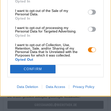
Opted In
accompagnamento a piatti leggeri come insalata o pollo. I
sapori intensi della Quadrupel prevalgono sulle note
I want to opt-out of the Sale of my
sottili, per questo consigliamo piatti all'altezza della birra:
Personal Data.
una bistecca alla griglia, ad esempio, o un dessert
Opted In
pesante come il tiramisù. Il Barista Chocolat Quad
I want to opt-out of processing my
funziona abbastanza bene anche senza
Personal Data for Targeted Advertising.
accompagnamento culinario e può essere gustato come
Opted In
uno speciale dessert alla birra.
I want to opt-out of Collection, Use,
Retention, Sale, and/or Sharing of my
Personal Data that Is Unrelated with the
Purposes for which it was collected.
Opted Out
CONSULENZA GRATUITA SULLA BIRRA
CONFIRM
Hai domande su questa birra? Siamo qui per te.
shop@bierothek.de
Data Deletion
Data Access
Privacy Policy
commercianti o ristoratori
Du willst größere Mengen günstiger einkaufen?
grosshandel@bierothek.de