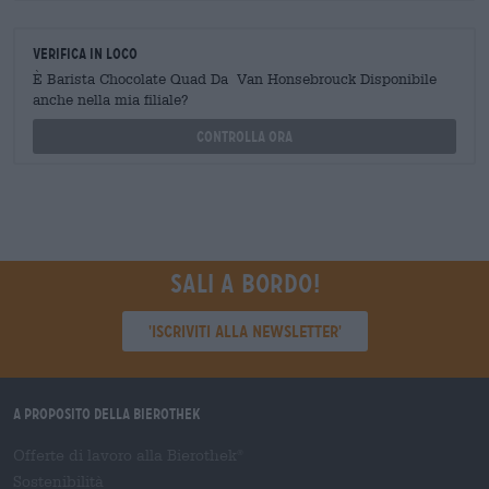
Verifica in loco
È Barista Chocolate Quad Da Van Honsebrouck Disponibile
anche nella mia filiale?
Controlla ora
Sali a bordo!
'Iscriviti alla newsletter'
A proposito della Bierothek
Offerte di lavoro alla Bierothek
®
Sostenibilità