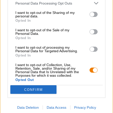
Personal Data Processing Opt Outs
Bierregion
Deutschland
I want to opt-out of the Sharing of my
personal data.
Stile birra
Opted In
porter e stout
,
birre acide
,
birre inglesi/americane
,
India Pale
Ale
,
Pilsner
I want to opt-out of the Sale of my
Personal Data.
Categoria Birra
Opted In
birra in lattina
Gradazione alcolica
I want to opt-out of processing my
0 % vol
,
10.5 % vol
,
6 % vol
,
6.5 % vol
,
5.0 % vol
,
5.2 % vol
Personal Data for Targeted Advertising.
Opted In
Amara unità
0 IBU
,
30 IBU
I want to opt-out of Collection, Use,
Retention, Sale, and/or Sharing of my
Mosto originale
Personal Data that Is Unrelated with the
0 ° Plato
,
28 ° Plato
,
16 ° Plato
,
15 ° Plato
,
12 ° Plato
Purposes for which it was collected.
Opted Out
Accisa
€ 1,21
CONFIRM
CONSULENZA GRATUITA SULLA BIRRA
Data Deletion
Data Access
Privacy Policy
Hai domande su questa birra? Siamo qui per te.