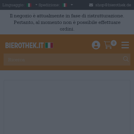
Skip to main content
Italian
Italia
Linguaggio:
Spedizione:
shop@bierothek.de
Il negozio è attualmente in fase di ristrutturazione.
Pertanto, al momento non è possibile effettuare
ordini.
0
Einloggen / An
Warenkor
M