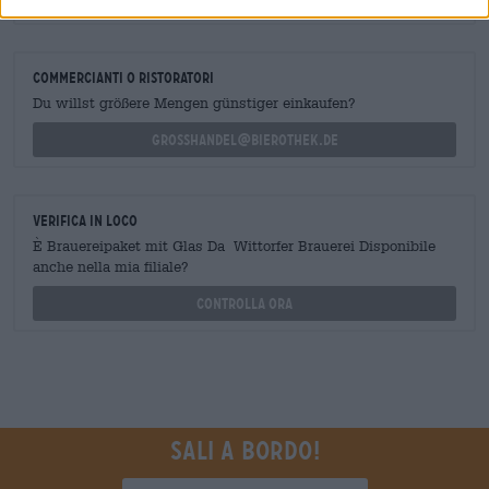
shop@bierothek.de
commercianti o ristoratori
Du willst größere Mengen günstiger einkaufen?
grosshandel@bierothek.de
Verifica in loco
È Brauereipaket mit Glas Da Wittorfer Brauerei Disponibile
anche nella mia filiale?
Controlla ora
Sali a bordo!