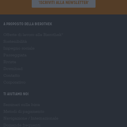
'Iscriviti alla newsletter'
A proposito della Bierothek
Offerte di lavoro alla Bierothek
®
Sostenibilità
Impegno sociale
Passeggiata
Rivista
Download
Contatto
Corporativo
Ti aiutiamo noi
Seminari sulla birra
Metodi di pagamento
Navigazione
/
Internazionale
Domande frequenti