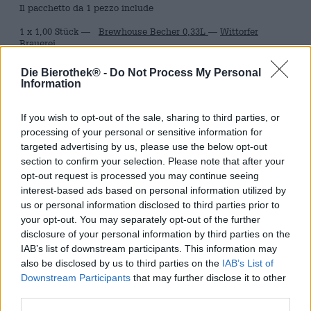
Il pacchetto da 1 pezzo include
1 x 1,00 Stück —
Brewhouse Becher 0,33L
—
Wittorfer
Brauerei
1 x 0,33 Liter Dose —
Fangschuss
—
Wittorfer Brauerei
1 x 0,33 Liter Dose —
Handspatz
—
Wittorfer Brauerei
Die Bierothek® -
Do Not Process My Personal
1 x 0,33 Liter Dose —
Spätiburgunder
—
Wittorfer Brauerei
Information
1 x 0,33 Liter Dose —
Schlagschatten
—
Wittorfer Brauerei
1 x 0,33 Liter Dose —
Dat Gode
—
Wittorfer Brauerei
1 x 0,33 Liter Dose —
Trick 17
—
Wittorfer Brauerei
If you wish to opt-out of the sale, sharing to third parties, or
processing of your personal or sensitive information for
Brauerei
targeted advertising by us, please use the below opt-out
Wittorfer Brauerei
section to confirm your selection. Please note that after your
Tessera Bierothek®
opt-out request is processed you may continue seeing
10402009
interest-based ads based on personal information utilized by
us or personal information disclosed to third parties prior to
Peso
1.96kg(2.04kg con imballaggio)
your opt-out. You may separately opt-out of the further
disclosure of your personal information by third parties on the
Depositare
IAB’s list of downstream participants. This information may
€ 1.50
also be disclosed by us to third parties on the
IAB’s List of
LMIV
Downstream Participants
that may further disclose it to other
Operatore responsabile del settore alimentare (UE)
third parties.
Wittorfer Brauerei GbR , Wrangelstraße 12, 24539
Neumünster Deutschland(DE)