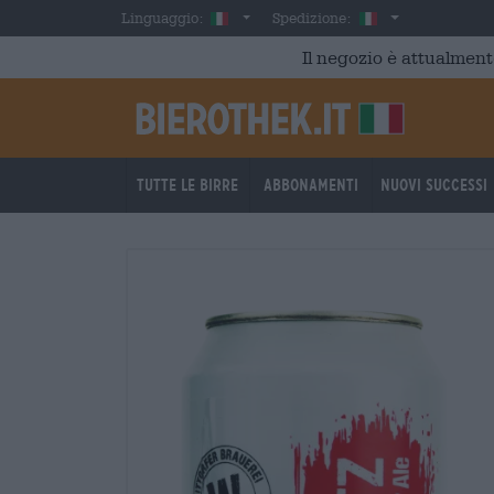
Skip to main content
Italian
Italia
Linguaggio:
Spedizione:
Il negozio è attualment
Tutte le birre
Abbonamenti
Nuovi successi