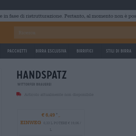
e in fase di ristrutturazione. Pertanto, al momento non è poss
Pacchetti
Birra Esclusiva
Birrifici
Stili di birra
handspatz
Wittorfer Brauerei
Articolo attualmente non disponibile
€ 6,49
EINWEG
0,33 L POTERE € 19,06 /
L