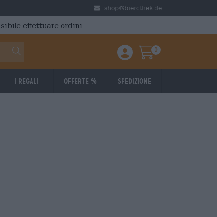
shop@bierothek.de
ibile effettuare ordini.
0
Einloggen / Anmelden
Warenkorb
I regali
Offerte %
Spedizione