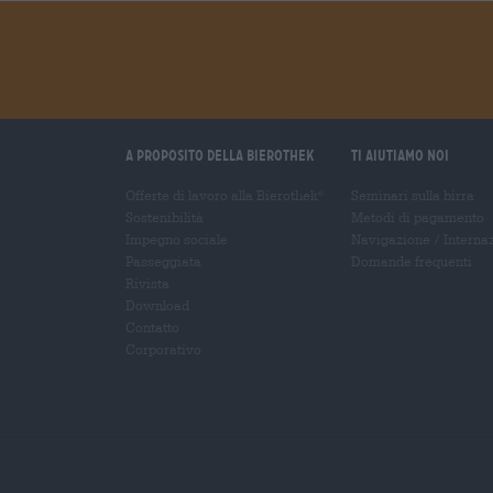
A proposito della Bierothek
Ti aiutiamo noi
Offerte di lavoro alla Bierothek
Seminari sulla birra
®
Sostenibilità
Metodi di pagamento
Impegno sociale
Navigazione
/
Interna
Passeggiata
Domande frequenti
Rivista
Download
Contatto
Corporativo