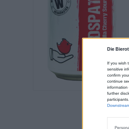
Die Biero
If you wish 
sensitive in
confirm you
continue se
information 
further disc
participants
Downstream 
Persona