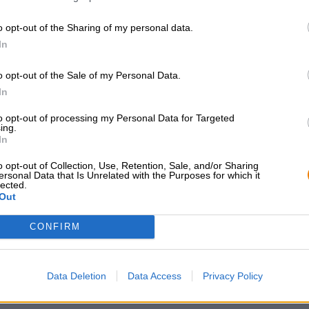
* I prezzi sono comprensivi di accisa
o opt-out of the Sharing of my personal data.
In
Descrizione
Informazioni
Recensioni
(0)
o opt-out of the Sale of my Personal Data.
Birra acida alla vaniglia e ciliegia
In
Boom assoluto di ciliegia completato da un po' di vanigl
to opt-out of processing my Personal Data for Targeted
ing.
In
o opt-out of Collection, Use, Retention, Sale, and/or Sharing
CONSULENZA GRATUITA SULLA
commercianti o rist
ersonal Data that Is Unrelated with the Purposes for which it
BIRRA
Du willst größere 
lected.
günstiger einkaufen
Hai domande su questa birra?
Out
Siamo qui per te.
grosshandel@bier
shop@bierothek.de
CONFIRM
Data Deletion
Data Access
Privacy Policy