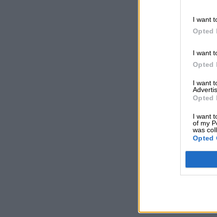
I want t
Opted 
I want t
Opted 
I want 
Advertis
Opted 
I want t
of my P
was col
Opted 