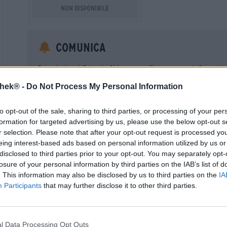
Non disponibile
Comunica
Inserisci qui il tuo indirizzo e-mail per essere informat
nuovamente disponibile.
thek® -
Do Not Process My Personal Information
Your Email
to opt-out of the sale, sharing to third parties, or processing of your per
formation for targeted advertising by us, please use the below opt-out s
Acconsento al trattamento dei miei dati personali da parte 
r selection. Please note that after your opt-out request is processed y
un account cliente. Questo account cliente fornisce una panoramica
eing interest-based ads based on personal information utilized by us or
dati personali. Sono consapevole di poter revocare questo consens
inviando un'e-mail a shop@bierothek.de. La informiamo che la rev
disclosed to third parties prior to your opt-out. You may separately opt-
trattamento effettuato sulla base del suo consenso fino al momento
losure of your personal information by third parties on the IAB’s list of
nel nostro
dichiarazione sulla protezione dei dati
. This information may also be disclosed by us to third parties on the
IA
Participants
that may further disclose it to other third parties.
* I prezzi sono comprensivi di IVA. Più
Navigazione
più
Deposit
l Data Processing Opt Outs