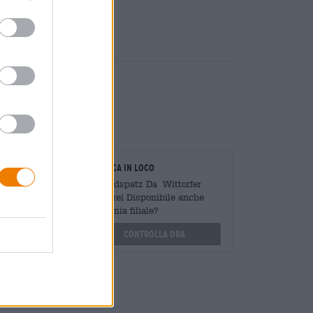
ia
oratori
Verifica in loco
Mengen
È Handspatz Da Wittorfer
?
Brauerei Disponibile anche
nella mia filiale?
othek.de
Controlla ora