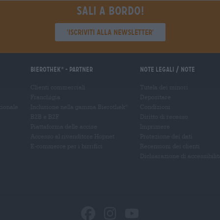
Sali a bordo!
'Iscriviti alla newsletter'
Bierothek
- Partner
Note legali / Note
®
Clienti commerciali
Tutela dei minori
Franchigia
Depositare
zionale
Inclusione nella gamma Bierothek
Condizioni
®
B2B e B2F
Diritto di recesso
Piattaforma delle accise
Imprimere
Accesso al rivenditore Hopnet
Protezione dei dati
E-commerce per i birrifici
Recensioni dei clienti
Dichiarazione di accessibilit