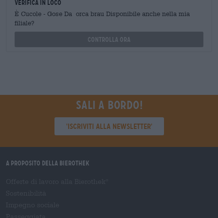
Verifica in loco
È Cucole - Gose Da orca brau Disponibile anche nella mia
filiale?
Controlla ora
Sali a bordo!
'Iscriviti alla newsletter'
A proposito della Bierothek
Offerte di lavoro alla Bierothek
®
Sostenibilità
Impegno sociale
Passeggiata