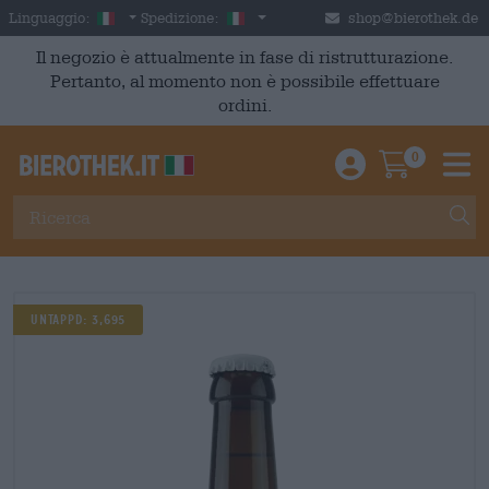
Skip to main content
Italian
Italia
Linguaggio:
Spedizione:
shop@bierothek.de
Il negozio è attualmente in fase di ristrutturazione.
Pertanto, al momento non è possibile effettuare
ordini.
0
Einloggen / An
Warenkor
M
Untappd: 3,695