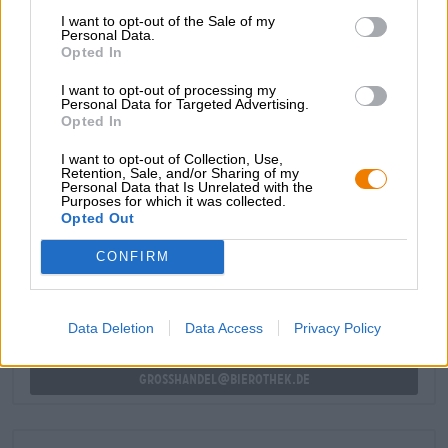
e giocosa erbacea. L’infuso è speziato, floreale, erbaceo,
I want to opt-out of the Sale of my
Personal Data.
aspro e sorprendente.
Opted In
Orcas Cucole è una creazione audace che delizierà in
I want to opt-out of processing my
particolar modo gli amanti della birra più avventurosi.
Personal Data for Targeted Advertising.
Opted In
I want to opt-out of Collection, Use,
Retention, Sale, and/or Sharing of my
Personal Data that Is Unrelated with the
Purposes for which it was collected.
CONSULENZA GRATUITA SULLA BIRRA
Opted Out
Hai domande su questa birra? Siamo qui per te.
shop@bierothek.de
CONFIRM
commercianti o ristoratori
Data Deletion
Data Access
Privacy Policy
Du willst größere Mengen günstiger einkaufen?
grosshandel@bierothek.de