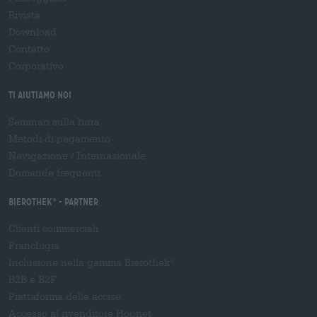
Rivista
Download
Contatto
Corporativo
Ti aiutiamo noi
Seminari sulla birra
Metodi di pagamento
Navigazione
/
Internazionale
Domande frequenti
Bierothek
- Partner
®
Clienti commerciali
Franchigia
Inclusione nella gamma Bierothek
®
B2B e B2F
Piattaforma delle accise
Accesso al rivenditore Hopnet