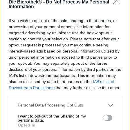
Die Bierothek® -
Do Not Process My Personal
A prima vista, cetriolini sottaceto, acqua di cocco e
Information
verbena odorosa sembrano un mix selvaggio che non si
combina necessariamente in modo armonioso. Tuttavia,
gli esperti del birrificio Orca Brau hanno combinato questo
If you wish to opt-out of the sale, sharing to third parties, or
insolito trio in una Gose eccezionalmente beverina:
processing of your personal or sensitive information for
Cucole. L’ispirazione per questa birra eccezionale è un
targeted advertising by us, please use the below opt-out
weekend in spa: rilassanti sedute di sauna con essenze
section to confirm your selection. Please note that after your
aromatiche, acqua di cocco dissetante e un tuffo
opt-out request is processed you may continue seeing
rinvigorente in un lago ghiacciato. Verbena, acqua di
interest-based ads based on personal information utilized by
cocco e brodo di cetriolini sottaceto.
us or personal information disclosed to third parties prior to
your opt-out. You may separately opt-out of the further
La bevanda benessere di Orca scorre nel bicchiere in un
disclosure of your personal information by third parties on the
delicato giallo limone torbido, impreziosito da una
IAB’s list of downstream participants. This information may
montagna di schiuma bianca e ariosa. Una brezza salata e
also be disclosed by us to third parties on the
IAB’s List of
aspra di cetriolo si fonde con delicate note erbacee al
Downstream Participants
that may further disclose it to other
naso, suscitando curiosità fin dal primo sorso. Cucole
third parties.
incanta con il suo corpo leggero come una piuma, una
gradazione alcolica snella del 4,5% e una morbida base di
Personal Data Processing Opt Outs
malto composta da orzo e malto di frumento. Mentre
l’acqua di cetriolo conferisce un’elegante acidità e un
I want to opt-out of the Sharing of my
pizzico di sale, il cocco aggiunge un tocco di atmosfera
personal data.
vacanziera. La verbena odorosa completa gli aromi con la
Opted In
sua inconfondibile combinazione di freschezza agrumata