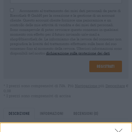
Acconsento al trattamento dei miei dati personali da parte di
Bierothek ® GmbH per la creazione e la gestione di un account
cliente. Questo account cliente fornisce una panoramica e un
controllo delle mie attività di vendita e dei miei dati personali.
Sono consapevole di poter revocare questo consenso in qualsiasi
momento con effetto per il futuro inviando un'e-mail a
shop@bierothek.de. La informiamo che la revoca del consenso non
pregiudica la liceità del trattamento effettuato sulla base del suo
consenso fino al momento della revoca. Ulteriori informazioni sono
disponibili nel nostro
dichiarazione sulla protezione dei dati
Registrati
* I prezzi sono comprensivi di IVA. Più
Navigazione
più
Depositare
€
0,08
* I prezzi sono comprensivi di accisa
Descrizione
Informazioni
Recensioni
(0)