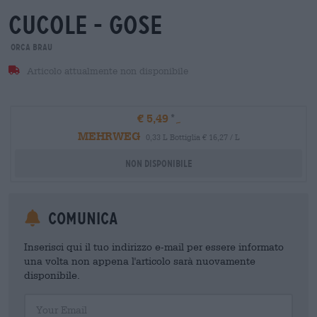
cucole - gose
orca brau
Articolo attualmente non disponibile
€ 5,49
MEHRWEG
0,33 L Bottiglia € 16,27 / L
Non disponibile
Comunica
Inserisci qui il tuo indirizzo e-mail per essere informato
una volta non appena l'articolo sarà nuovamente
disponibile.
Your Email